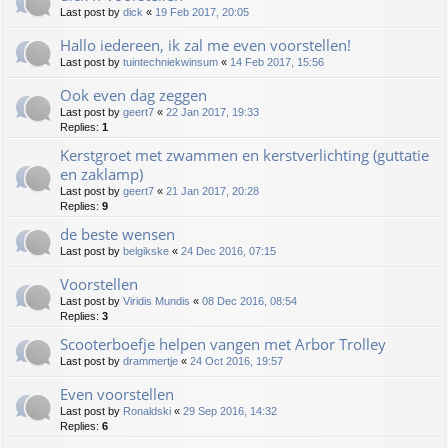
Last post by
dick
«
19 Feb 2017, 20:05
Hallo iedereen, ik zal me even voorstellen!
Last post by
tuintechniekwinsum
«
14 Feb 2017, 15:56
Ook even dag zeggen
Last post by
geert7
«
22 Jan 2017, 19:33
Replies:
1
Kerstgroet met zwammen en kerstverlichting (guttatie
en zaklamp)
Last post by
geert7
«
21 Jan 2017, 20:28
Replies:
9
de beste wensen
Last post by
belgikske
«
24 Dec 2016, 07:15
Voorstellen
Last post by
Viridis Mundis
«
08 Dec 2016, 08:54
Replies:
3
Scooterboefje helpen vangen met Arbor Trolley
Last post by
drammertje
«
24 Oct 2016, 19:57
Even voorstellen
Last post by
Ronaldski
«
29 Sep 2016, 14:32
Replies:
6