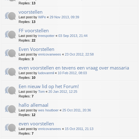
Replies:
13
voorstellen
Last post by
WiPe
«
29 Nov 2013, 09:39
Replies:
13
FF voorstellen
Last post by
treespotter
«
03 Sep 2013, 21:44
Replies:
22
Even Voorstellen
Last post by
enricovanwees
«
23 Oct 2012, 22:58
Replies:
3
even voorstellen en tevens een vraag over massaria
Last post by
ludovanmil
«
10 Feb 2012, 08:03
Replies:
10
Een nieuw lid op het Forum!
Last post by
Tom
«
20 Jan 2012, 12:25
Replies:
7
hallo allemaal
Last post by
wes houtboer
«
25 Oct 2011, 20:36
Replies:
12
even voorstellen
Last post by
enricovanwees
«
15 Oct 2011, 21:13
Replies:
7