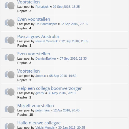
Voorstellen
Last post by
Ronaldski
«
29 Sep 2016, 13:25
Replies:
2
Even voorstellen
Last post by
De Boomsleper
«
22 Sep 2016, 22:16
Replies:
4
Pascal goes Australia
Last post by
Pascal.Oosterik
«
12 Sep 2016, 11:05
Replies:
3
Even voorstellen
Last post by
DamianBakker
«
07 Sep 2016, 21:33
Replies:
2
Voorstellen
Last post by
Joost.c
«
05 Sep 2016, 19:52
Replies:
3
Help een collega boomverzorger
Last post by
geert7
«
30 May 2016, 20:13
Replies:
1
Mezelf voorstellen
Last post by
petermars
«
12 Apr 2016, 20:45
Replies:
18
Hallo nieuwe collegae
Last post by
Viridis Mundis
«
30 Jan 2016, 20:25