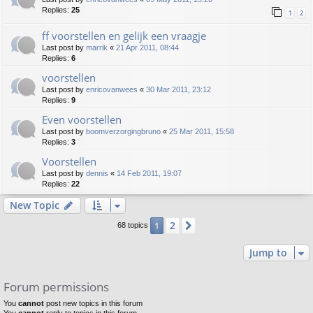
Replies:
25
1
2
ff voorstellen en gelijk een vraagje
Last post by
marrik
«
21 Apr 2011, 08:44
Replies:
6
voorstellen
Last post by
enricovanwees
«
30 Mar 2011, 23:12
Replies:
9
Even voorstellen
Last post by
boomverzorgingbruno
«
25 Mar 2011, 15:58
Replies:
3
Voorstellen
Last post by
dennis
«
14 Feb 2011, 19:07
Replies:
22
New Topic
2
1
Next
68 topics
Jump to
Forum permissions
You
cannot
post new topics in this forum