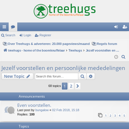
ui
Search
or
Login
Register
og
eg
ck
Over Treehugs & adverteren: 20.000 pageviews/maand
u
Regels forum
in
ist
treehugs - home of the boomknuffelaar
Treehugs
Jezelf voorstellen en persoonlijke mededelingen
lin
m
er
S
ks
s
e
Jezelf voorstellen en persoonlijke mededelingen
a
Search
Advanced search
New Topic
r
c
2
1
Next
68 topics
h
Announcements
Even voorstellen.
Last post by
bungalow
«
02 Feb 2018, 15:18
Replies:
100
1
2
3
4
5
Topics