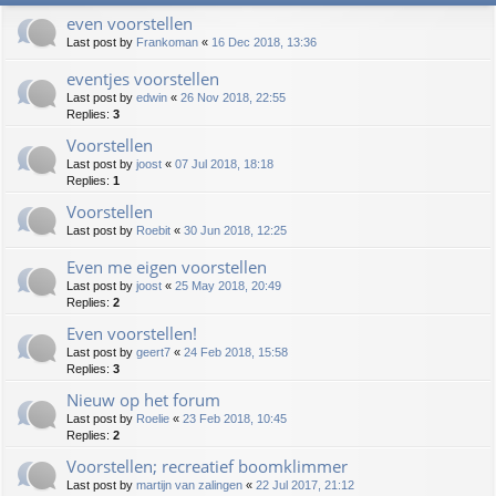
even voorstellen
Last post by
Frankoman
«
16 Dec 2018, 13:36
eventjes voorstellen
Last post by
edwin
«
26 Nov 2018, 22:55
Replies:
3
Voorstellen
Last post by
joost
«
07 Jul 2018, 18:18
Replies:
1
Voorstellen
Last post by
Roebit
«
30 Jun 2018, 12:25
Even me eigen voorstellen
Last post by
joost
«
25 May 2018, 20:49
Replies:
2
Even voorstellen!
Last post by
geert7
«
24 Feb 2018, 15:58
Replies:
3
Nieuw op het forum
Last post by
Roelie
«
23 Feb 2018, 10:45
Replies:
2
Voorstellen; recreatief boomklimmer
Last post by
martijn van zalingen
«
22 Jul 2017, 21:12