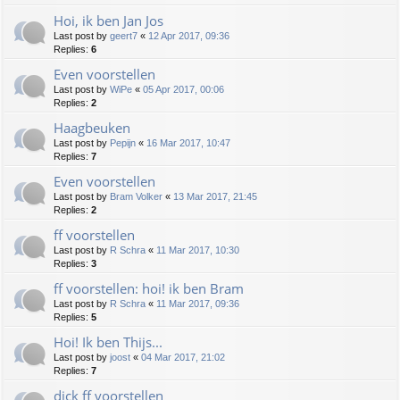
Hoi, ik ben Jan Jos
Last post by
geert7
«
12 Apr 2017, 09:36
Replies:
6
Even voorstellen
Last post by
WiPe
«
05 Apr 2017, 00:06
Replies:
2
Haagbeuken
Last post by
Pepijn
«
16 Mar 2017, 10:47
Replies:
7
Even voorstellen
Last post by
Bram Volker
«
13 Mar 2017, 21:45
Replies:
2
ff voorstellen
Last post by
R Schra
«
11 Mar 2017, 10:30
Replies:
3
ff voorstellen: hoi! ik ben Bram
Last post by
R Schra
«
11 Mar 2017, 09:36
Replies:
5
Hoi! Ik ben Thijs...
Last post by
joost
«
04 Mar 2017, 21:02
Replies:
7
dick ff voorstellen