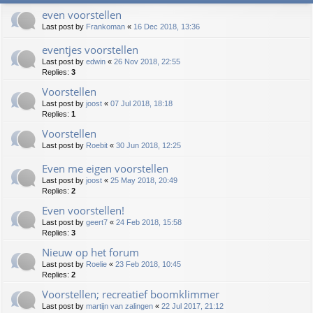
even voorstellen
Last post by
Frankoman
«
16 Dec 2018, 13:36
eventjes voorstellen
Last post by
edwin
«
26 Nov 2018, 22:55
Replies:
3
Voorstellen
Last post by
joost
«
07 Jul 2018, 18:18
Replies:
1
Voorstellen
Last post by
Roebit
«
30 Jun 2018, 12:25
Even me eigen voorstellen
Last post by
joost
«
25 May 2018, 20:49
Replies:
2
Even voorstellen!
Last post by
geert7
«
24 Feb 2018, 15:58
Replies:
3
Nieuw op het forum
Last post by
Roelie
«
23 Feb 2018, 10:45
Replies:
2
Voorstellen; recreatief boomklimmer
Last post by
martijn van zalingen
«
22 Jul 2017, 21:12