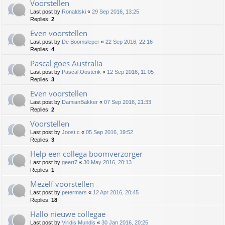
Voorstellen
Last post by
Ronaldski
«
29 Sep 2016, 13:25
Replies:
2
Even voorstellen
Last post by
De Boomsleper
«
22 Sep 2016, 22:16
Replies:
4
Pascal goes Australia
Last post by
Pascal.Oosterik
«
12 Sep 2016, 11:05
Replies:
3
Even voorstellen
Last post by
DamianBakker
«
07 Sep 2016, 21:33
Replies:
2
Voorstellen
Last post by
Joost.c
«
05 Sep 2016, 19:52
Replies:
3
Help een collega boomverzorger
Last post by
geert7
«
30 May 2016, 20:13
Replies:
1
Mezelf voorstellen
Last post by
petermars
«
12 Apr 2016, 20:45
Replies:
18
Hallo nieuwe collegae
Last post by
Viridis Mundis
«
30 Jan 2016, 20:25