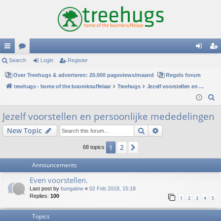
ui
Search
or
Login
Register
og
eg
ck
Over Treehugs & adverteren: 20.000 pageviews/maand
u
Regels forum
in
ist
treehugs - home of the boomknuffelaar
Treehugs
Jezelf voorstellen en persoonlijke mededelingen
lin
m
er
S
ks
s
e
Jezelf voorstellen en persoonlijke mededelingen
a
Search
Advanced search
New Topic
r
c
2
1
Next
68 topics
h
Announcements
Even voorstellen.
Last post by
bungalow
«
02 Feb 2018, 15:18
Replies:
100
1
2
3
4
5
Topics