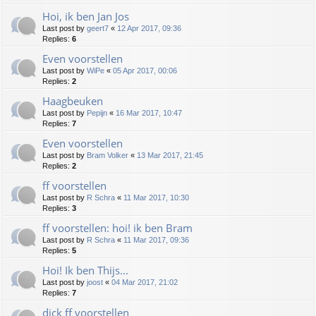
Hoi, ik ben Jan Jos
Last post by
geert7
«
12 Apr 2017, 09:36
Replies:
6
Even voorstellen
Last post by
WiPe
«
05 Apr 2017, 00:06
Replies:
2
Haagbeuken
Last post by
Pepijn
«
16 Mar 2017, 10:47
Replies:
7
Even voorstellen
Last post by
Bram Volker
«
13 Mar 2017, 21:45
Replies:
2
ff voorstellen
Last post by
R Schra
«
11 Mar 2017, 10:30
Replies:
3
ff voorstellen: hoi! ik ben Bram
Last post by
R Schra
«
11 Mar 2017, 09:36
Replies:
5
Hoi! Ik ben Thijs...
Last post by
joost
«
04 Mar 2017, 21:02
Replies:
7
dick ff voorstellen