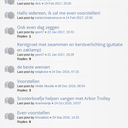
Last post by
dick
«
19 Feb 2017, 20:05
Hallo iedereen, ik zal me even voorstellen!
Last post by
tuintechniekwinsum
«
14 Feb 2017, 15:56
Ook even dag zeggen
Last post by
geert7
«
22 Jan 2017, 19:33
Replies:
1
Kerstgroet met zwammen en kerstverlichting (guttatie
en zaklamp)
Last post by
geert7
«
21 Jan 2017, 20:28
Replies:
9
de beste wensen
Last post by
belgikske
«
24 Dec 2016, 07:15
Voorstellen
Last post by
Viridis Mundis
«
08 Dec 2016, 08:54
Replies:
3
Scooterboefje helpen vangen met Arbor Trolley
Last post by
drammertje
«
24 Oct 2016, 19:57
Even voorstellen
Last post by
Ronaldski
«
29 Sep 2016, 14:32
Replies:
6