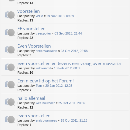
Replies:
13
voorstellen
Last post by
WiPe
«
29 Nov 2013, 09:39
Replies:
13
FF voorstellen
Last post by
treespotter
«
03 Sep 2013, 21:44
Replies:
22
Even Voorstellen
Last post by
enricovanwees
«
23 Oct 2012, 22:58
Replies:
3
even voorstellen en tevens een vraag over massaria
Last post by
ludovanmil
«
10 Feb 2012, 08:03
Replies:
10
Een nieuw lid op het Forum!
Last post by
Tom
«
20 Jan 2012, 12:25
Replies:
7
hallo allemaal
Last post by
wes houtboer
«
25 Oct 2011, 20:36
Replies:
12
even voorstellen
Last post by
enricovanwees
«
15 Oct 2011, 21:13
Replies:
7