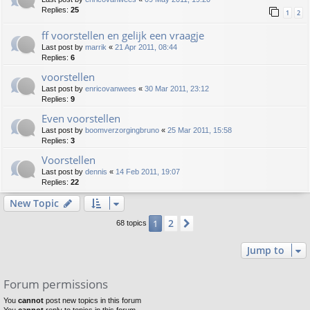
Replies:
25
1
2
ff voorstellen en gelijk een vraagje
Last post by
marrik
«
21 Apr 2011, 08:44
Replies:
6
voorstellen
Last post by
enricovanwees
«
30 Mar 2011, 23:12
Replies:
9
Even voorstellen
Last post by
boomverzorgingbruno
«
25 Mar 2011, 15:58
Replies:
3
Voorstellen
Last post by
dennis
«
14 Feb 2011, 19:07
Replies:
22
New Topic
2
1
Next
68 topics
Jump to
Forum permissions
You
cannot
post new topics in this forum