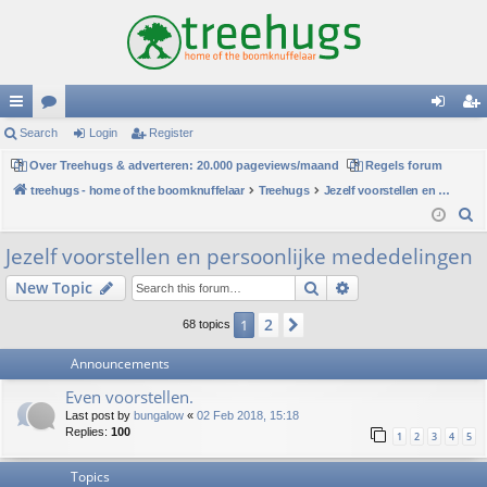
ui
Search
or
Login
Register
og
eg
ck
Over Treehugs & adverteren: 20.000 pageviews/maand
u
Regels forum
in
ist
treehugs - home of the boomknuffelaar
Treehugs
Jezelf voorstellen en persoonlijke mededelingen
lin
m
er
S
ks
s
e
Jezelf voorstellen en persoonlijke mededelingen
a
Search
Advanced search
New Topic
r
c
2
1
Next
68 topics
h
Announcements
Even voorstellen.
Last post by
bungalow
«
02 Feb 2018, 15:18
Replies:
100
1
2
3
4
5
Topics