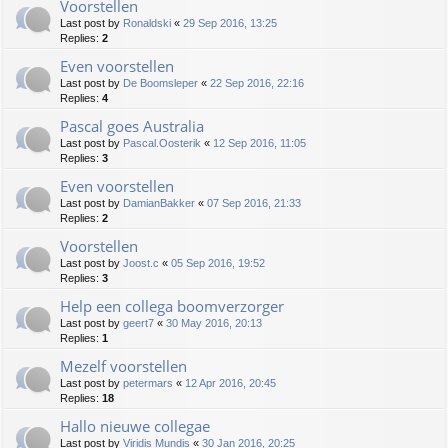
Voorstellen
Last post by
Ronaldski
«
29 Sep 2016, 13:25
Replies:
2
Even voorstellen
Last post by
De Boomsleper
«
22 Sep 2016, 22:16
Replies:
4
Pascal goes Australia
Last post by
Pascal.Oosterik
«
12 Sep 2016, 11:05
Replies:
3
Even voorstellen
Last post by
DamianBakker
«
07 Sep 2016, 21:33
Replies:
2
Voorstellen
Last post by
Joost.c
«
05 Sep 2016, 19:52
Replies:
3
Help een collega boomverzorger
Last post by
geert7
«
30 May 2016, 20:13
Replies:
1
Mezelf voorstellen
Last post by
petermars
«
12 Apr 2016, 20:45
Replies:
18
Hallo nieuwe collegae
Last post by
Viridis Mundis
«
30 Jan 2016, 20:25