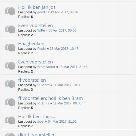
Hoi, ik ben Jan Jos
Last post by
geert7
«
12 Apr 2017, 09:36
Replies:
6
Even voorstellen
Last post by
WiPe
«
05 Apr 2017, 00:06
Replies:
2
Haagbeuken
Last post by
Pepijn
«
16 Mar 2017, 10:47
Replies:
7
Even voorstellen
Last post by
Bram Volker
«
13 Mar 2017, 21:45
Replies:
2
ff voorstellen
Last post by
R Schra
«
11 Mar 2017, 10:30
Replies:
3
ff voorstellen: hoi! ik ben Bram
Last post by
R Schra
«
11 Mar 2017, 09:36
Replies:
5
Hoi! Ik ben Thijs...
Last post by
joost
«
04 Mar 2017, 21:02
Replies:
7
dick ff voorstellen