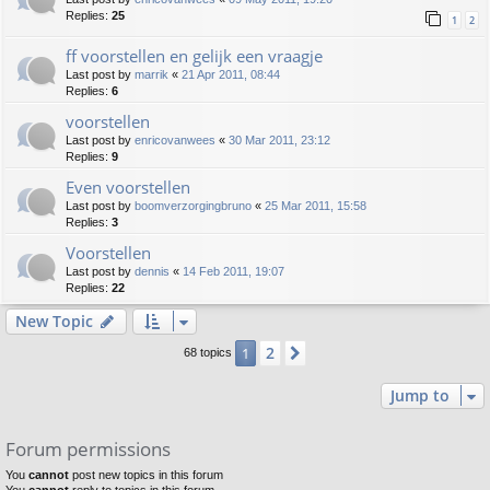
Replies:
25
1
2
ff voorstellen en gelijk een vraagje
Last post by
marrik
«
21 Apr 2011, 08:44
Replies:
6
voorstellen
Last post by
enricovanwees
«
30 Mar 2011, 23:12
Replies:
9
Even voorstellen
Last post by
boomverzorgingbruno
«
25 Mar 2011, 15:58
Replies:
3
Voorstellen
Last post by
dennis
«
14 Feb 2011, 19:07
Replies:
22
New Topic
2
1
Next
68 topics
Jump to
Forum permissions
You
cannot
post new topics in this forum