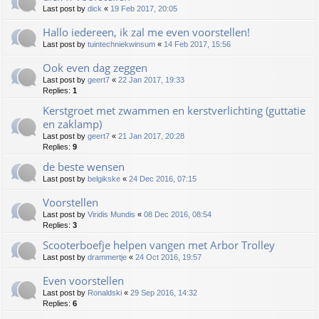
Last post by
dick
«
19 Feb 2017, 20:05
Hallo iedereen, ik zal me even voorstellen!
Last post by
tuintechniekwinsum
«
14 Feb 2017, 15:56
Ook even dag zeggen
Last post by
geert7
«
22 Jan 2017, 19:33
Replies:
1
Kerstgroet met zwammen en kerstverlichting (guttatie
en zaklamp)
Last post by
geert7
«
21 Jan 2017, 20:28
Replies:
9
de beste wensen
Last post by
belgikske
«
24 Dec 2016, 07:15
Voorstellen
Last post by
Viridis Mundis
«
08 Dec 2016, 08:54
Replies:
3
Scooterboefje helpen vangen met Arbor Trolley
Last post by
drammertje
«
24 Oct 2016, 19:57
Even voorstellen
Last post by
Ronaldski
«
29 Sep 2016, 14:32
Replies:
6