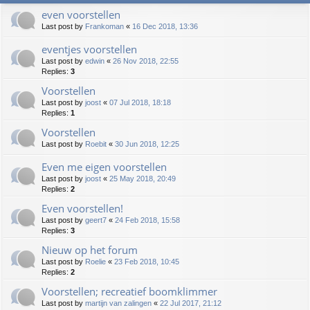
even voorstellen
Last post by
Frankoman
«
16 Dec 2018, 13:36
eventjes voorstellen
Last post by
edwin
«
26 Nov 2018, 22:55
Replies:
3
Voorstellen
Last post by
joost
«
07 Jul 2018, 18:18
Replies:
1
Voorstellen
Last post by
Roebit
«
30 Jun 2018, 12:25
Even me eigen voorstellen
Last post by
joost
«
25 May 2018, 20:49
Replies:
2
Even voorstellen!
Last post by
geert7
«
24 Feb 2018, 15:58
Replies:
3
Nieuw op het forum
Last post by
Roelie
«
23 Feb 2018, 10:45
Replies:
2
Voorstellen; recreatief boomklimmer
Last post by
martijn van zalingen
«
22 Jul 2017, 21:12