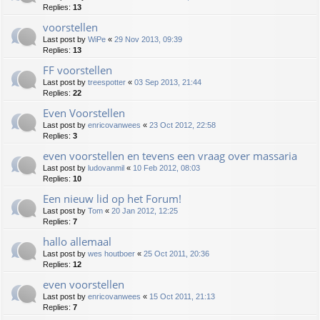
Replies:
13
voorstellen
Last post by
WiPe
«
29 Nov 2013, 09:39
Replies:
13
FF voorstellen
Last post by
treespotter
«
03 Sep 2013, 21:44
Replies:
22
Even Voorstellen
Last post by
enricovanwees
«
23 Oct 2012, 22:58
Replies:
3
even voorstellen en tevens een vraag over massaria
Last post by
ludovanmil
«
10 Feb 2012, 08:03
Replies:
10
Een nieuw lid op het Forum!
Last post by
Tom
«
20 Jan 2012, 12:25
Replies:
7
hallo allemaal
Last post by
wes houtboer
«
25 Oct 2011, 20:36
Replies:
12
even voorstellen
Last post by
enricovanwees
«
15 Oct 2011, 21:13
Replies:
7