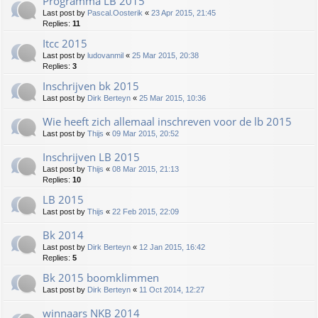
Programma LB 2015
Last post by
Pascal.Oosterik
«
23 Apr 2015, 21:45
Replies:
11
Itcc 2015
Last post by
ludovanmil
«
25 Mar 2015, 20:38
Replies:
3
Inschrijven bk 2015
Last post by
Dirk Berteyn
«
25 Mar 2015, 10:36
Wie heeft zich allemaal inschreven voor de lb 2015
Last post by
Thijs
«
09 Mar 2015, 20:52
Inschrijven LB 2015
Last post by
Thijs
«
08 Mar 2015, 21:13
Replies:
10
LB 2015
Last post by
Thijs
«
22 Feb 2015, 22:09
Bk 2014
Last post by
Dirk Berteyn
«
12 Jan 2015, 16:42
Replies:
5
Bk 2015 boomklimmen
Last post by
Dirk Berteyn
«
11 Oct 2014, 12:27
winnaars NKB 2014