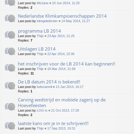
Last post by
MeJane
«
10 Jun 2014, 11:20
Replies:
2
Nederlandse Klimkampioenschappen 2014
Last post by
klimgeitebreier
«
14 May 2014, 21:27
programma LB 2014
Last post by
Thijs
«
23 Apr 2014, 21:25
Replies:
7
Uitslagen LB 2014
Last post by
Thijs
«
22 Apr 2014, 22:06
het inschrijven voor de LB 2014 kan beginnen!!
Last post by
Thijs
«
18 Mar 2014, 21:58
Replies:
11
De LB datum 2014 is bekend!!
Last post by
ludovanmil
«
13 Jan 2014, 16:17
Replies:
1
Carving wedstrijd en mobiele zagerij op de
Hoevefeesten
Last post by
LOG-ic
«
21 Oct 2013, 17:29
Replies:
2
laatste kans om je in te schrijven!!!
Last post by
Thijs
«
17 Sep 2013, 19:31