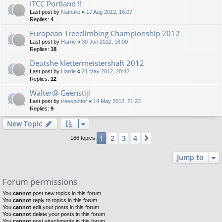
ITCC Portland !!
Last post by
Nathalie
«
17 Aug 2012, 16:07
Replies:
4
European Treeclimbing Championship 2012
Last post by
Harrie
«
30 Jun 2012, 18:00
Replies:
18
Deutshe klettermeistershaft 2012
Last post by
Harrie
«
21 May 2012, 20:42
Replies:
12
Walter@ Geenstijl
Last post by
treespotter
«
14 May 2012, 21:23
Replies:
9
New Topic
2
3
4
1
Next
166 topics
Jump to
Forum permissions
You
cannot
post new topics in this forum
You
cannot
reply to topics in this forum
You
cannot
edit your posts in this forum
You
cannot
delete your posts in this forum
You
cannot
post attachments in this forum