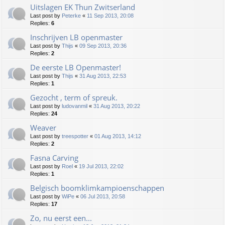
Uitslagen EK Thun Zwitserland
Last post by
Peterke
«
11 Sep 2013, 20:08
Replies:
6
Inschrijven LB openmaster
Last post by
Thijs
«
09 Sep 2013, 20:36
Replies:
2
De eerste LB Openmaster!
Last post by
Thijs
«
31 Aug 2013, 22:53
Replies:
1
Gezocht , term of spreuk.
Last post by
ludovanmil
«
31 Aug 2013, 20:22
Replies:
24
Weaver
Last post by
treespotter
«
01 Aug 2013, 14:12
Replies:
2
Fasna Carving
Last post by
Roel
«
19 Jul 2013, 22:02
Replies:
1
Belgisch boomklimkampioenschappen
Last post by
WiPe
«
06 Jul 2013, 20:58
Replies:
17
Zo, nu eerst een...