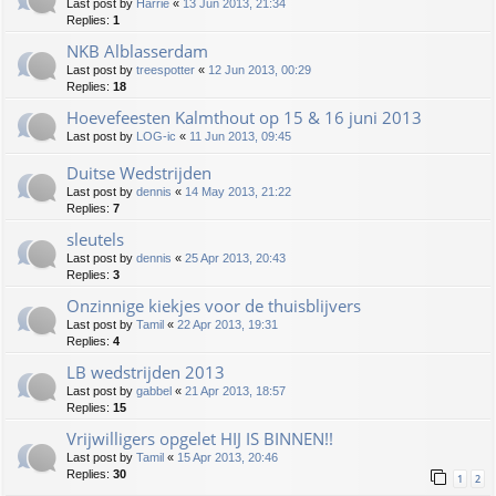
Last post by
Harrie
«
13 Jun 2013, 21:34
Replies:
1
NKB Alblasserdam
Last post by
treespotter
«
12 Jun 2013, 00:29
Replies:
18
Hoevefeesten Kalmthout op 15 & 16 juni 2013
Last post by
LOG-ic
«
11 Jun 2013, 09:45
Duitse Wedstrijden
Last post by
dennis
«
14 May 2013, 21:22
Replies:
7
sleutels
Last post by
dennis
«
25 Apr 2013, 20:43
Replies:
3
Onzinnige kiekjes voor de thuisblijvers
Last post by
Tamil
«
22 Apr 2013, 19:31
Replies:
4
LB wedstrijden 2013
Last post by
gabbel
«
21 Apr 2013, 18:57
Replies:
15
Vrijwilligers opgelet HIJ IS BINNEN!!
Last post by
Tamil
«
15 Apr 2013, 20:46
Replies:
30
1
2