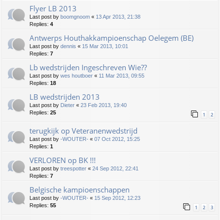
Flyer LB 2013
Last post by
boomgnoom
«
13 Apr 2013, 21:38
Replies:
4
Antwerps Houthakkampioenschap Oelegem (BE)
Last post by
dennis
«
15 Mar 2013, 10:01
Replies:
7
Lb wedstrijden Ingeschreven Wie??
Last post by
wes houtboer
«
11 Mar 2013, 09:55
Replies:
18
LB wedstrijden 2013
Last post by
Dieter
«
23 Feb 2013, 19:40
Replies:
25
1
2
terugkijk op Veteranenwedstrijd
Last post by
-WOUTER-
«
07 Oct 2012, 15:25
Replies:
1
VERLOREN op BK !!!
Last post by
treespotter
«
24 Sep 2012, 22:41
Replies:
7
Belgische kampioenschappen
Last post by
-WOUTER-
«
15 Sep 2012, 12:23
Replies:
55
1
2
3