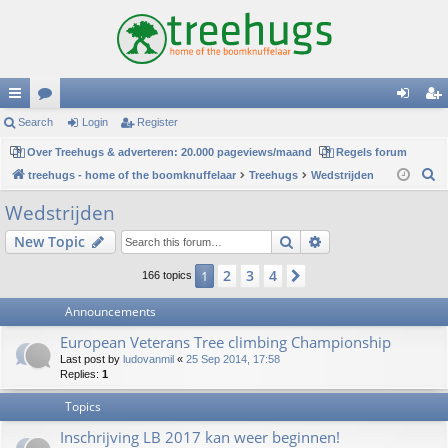
ui
Search
or
Login
Register
og
eg
ck
Over Treehugs & adverteren: 20.000 pageviews/maand
u
Regels forum
in
ist
S
treehugs - home of the boomknuffelaar
Treehugs
Wedstrijden
lin
m
er
e
Wedstrijden
ks
s
a
Search
Advanced search
New Topic
r
c
2
3
4
1
Next
166 topics
h
Announcements
European Veterans Tree climbing Championship
Last post by
ludovanmil
«
25 Sep 2014, 17:58
Replies:
1
Topics
Inschrijving LB 2017 kan weer beginnen!