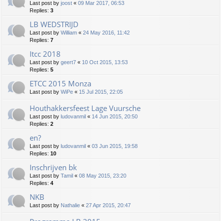
Last post by
joost
«
09 Mar 2017, 06:53
Replies:
3
LB WEDSTRIJD
Last post by
William
«
24 May 2016, 11:42
Replies:
7
Itcc 2018
Last post by
geert7
«
10 Oct 2015, 13:53
Replies:
5
ETCC 2015 Monza
Last post by
WiPe
«
15 Jul 2015, 22:05
Houthakkersfeest Lage Vuursche
Last post by
ludovanmil
«
14 Jun 2015, 20:50
Replies:
2
en?
Last post by
ludovanmil
«
03 Jun 2015, 19:58
Replies:
10
Inschrijven bk
Last post by
Tamil
«
08 May 2015, 23:20
Replies:
4
NKB
Last post by
Nathalie
«
27 Apr 2015, 20:47