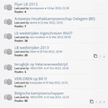
Flyer LB 2013
Last post by
boomgnoom
«
13 Apr 2013, 21:38
Replies:
4
Antwerps Houthakkampioenschap Oelegem (BE)
Last post by
dennis
«
15 Mar 2013, 10:01
Replies:
7
Lb wedstrijden Ingeschreven Wie??
Last post by
wes houtboer
«
11 Mar 2013, 09:55
Replies:
18
LB wedstrijden 2013
Last post by
Dieter
«
23 Feb 2013, 19:40
Replies:
25
1
2
terugkijk op Veteranenwedstrijd
Last post by
-WOUTER-
«
07 Oct 2012, 15:25
Replies:
1
VERLOREN op BK !!!
Last post by
treespotter
«
24 Sep 2012, 22:41
Replies:
7
Belgische kampioenschappen
Last post by
-WOUTER-
«
15 Sep 2012, 12:23
Replies:
55
1
2
3