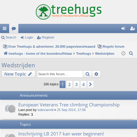
ui
Search
or
Login
Register
og
eg
ck
Over Treehugs & adverteren: 20.000 pageviews/maand
u
Regels forum
in
ist
S
treehugs - home of the boomknuffelaar
Treehugs
Wedstrijden
lin
m
er
e
Wedstrijden
ks
s
a
Search
Advanced search
New Topic
r
c
2
3
4
1
Next
166 topics
h
Announcements
European Veterans Tree climbing Championship
Last post by
ludovanmil
«
25 Sep 2014, 17:58
Replies:
1
Topics
Inschrijving LB 2017 kan weer beginnen!