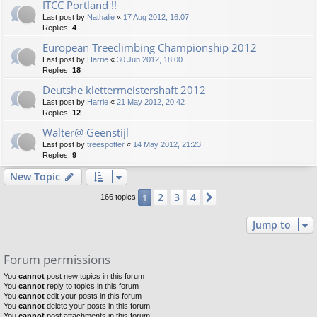
ITCC Portland !!
Last post by
Nathalie
«
17 Aug 2012, 16:07
Replies:
4
European Treeclimbing Championship 2012
Last post by
Harrie
«
30 Jun 2012, 18:00
Replies:
18
Deutshe klettermeistershaft 2012
Last post by
Harrie
«
21 May 2012, 20:42
Replies:
12
Walter@ Geenstijl
Last post by
treespotter
«
14 May 2012, 21:23
Replies:
9
New Topic
2
3
4
1
Next
166 topics
Jump to
Forum permissions
You
cannot
post new topics in this forum
You
cannot
reply to topics in this forum
You
cannot
edit your posts in this forum
You
cannot
delete your posts in this forum
You
cannot
post attachments in this forum