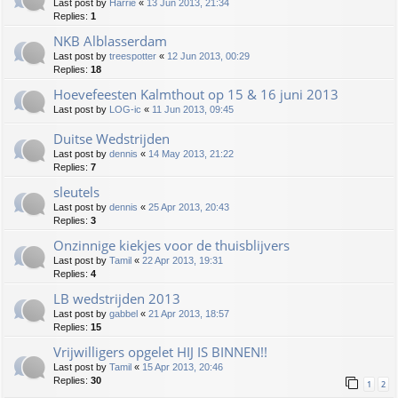
Last post by
Harrie
«
13 Jun 2013, 21:34
Replies:
1
NKB Alblasserdam
Last post by
treespotter
«
12 Jun 2013, 00:29
Replies:
18
Hoevefeesten Kalmthout op 15 & 16 juni 2013
Last post by
LOG-ic
«
11 Jun 2013, 09:45
Duitse Wedstrijden
Last post by
dennis
«
14 May 2013, 21:22
Replies:
7
sleutels
Last post by
dennis
«
25 Apr 2013, 20:43
Replies:
3
Onzinnige kiekjes voor de thuisblijvers
Last post by
Tamil
«
22 Apr 2013, 19:31
Replies:
4
LB wedstrijden 2013
Last post by
gabbel
«
21 Apr 2013, 18:57
Replies:
15
Vrijwilligers opgelet HIJ IS BINNEN!!
Last post by
Tamil
«
15 Apr 2013, 20:46
Replies:
30
1
2