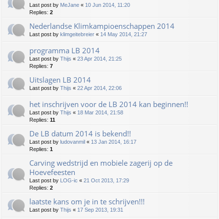
Last post by
MeJane
«
10 Jun 2014, 11:20
Replies:
2
Nederlandse Klimkampioenschappen 2014
Last post by
klimgeitebreier
«
14 May 2014, 21:27
programma LB 2014
Last post by
Thijs
«
23 Apr 2014, 21:25
Replies:
7
Uitslagen LB 2014
Last post by
Thijs
«
22 Apr 2014, 22:06
het inschrijven voor de LB 2014 kan beginnen!!
Last post by
Thijs
«
18 Mar 2014, 21:58
Replies:
11
De LB datum 2014 is bekend!!
Last post by
ludovanmil
«
13 Jan 2014, 16:17
Replies:
1
Carving wedstrijd en mobiele zagerij op de
Hoevefeesten
Last post by
LOG-ic
«
21 Oct 2013, 17:29
Replies:
2
laatste kans om je in te schrijven!!!
Last post by
Thijs
«
17 Sep 2013, 19:31