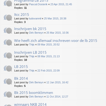
Programma LB 2015
Last post by
Pascal.Oosterik
«
23 Apr 2015, 21:45
Replies:
11
Itcc 2015
Last post by
ludovanmil
«
25 Mar 2015, 20:38
Replies:
3
Inschrijven bk 2015
Last post by
Dirk Berteyn
«
25 Mar 2015, 10:36
Wie heeft zich allemaal inschreven voor de lb 2015
Last post by
Thijs
«
09 Mar 2015, 20:52
Inschrijven LB 2015
Last post by
Thijs
«
08 Mar 2015, 21:13
Replies:
10
LB 2015
Last post by
Thijs
«
22 Feb 2015, 22:09
Bk 2014
Last post by
Dirk Berteyn
«
12 Jan 2015, 16:42
Replies:
5
Bk 2015 boomklimmen
Last post by
Dirk Berteyn
«
11 Oct 2014, 12:27
winnaars NKB 2014