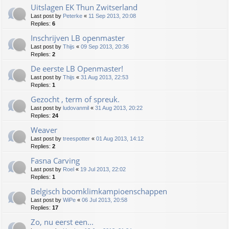
Uitslagen EK Thun Zwitserland
Last post by
Peterke
«
11 Sep 2013, 20:08
Replies:
6
Inschrijven LB openmaster
Last post by
Thijs
«
09 Sep 2013, 20:36
Replies:
2
De eerste LB Openmaster!
Last post by
Thijs
«
31 Aug 2013, 22:53
Replies:
1
Gezocht , term of spreuk.
Last post by
ludovanmil
«
31 Aug 2013, 20:22
Replies:
24
Weaver
Last post by
treespotter
«
01 Aug 2013, 14:12
Replies:
2
Fasna Carving
Last post by
Roel
«
19 Jul 2013, 22:02
Replies:
1
Belgisch boomklimkampioenschappen
Last post by
WiPe
«
06 Jul 2013, 20:58
Replies:
17
Zo, nu eerst een...