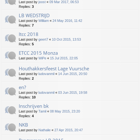
Last post by
joost
«
09 Mar 2017, 06:53
Replies:
3
LB WEDSTRIJD
Last post by
William
«
24 May 2016, 11:42
Replies:
7
Itcc 2018
Last post by
geert7
«
10 Oct 2015, 13:53
Replies:
5
ETCC 2015 Monza
Last post by
WiPe
«
15 Jul 2015, 22:05
Houthakkersfeest Lage Vuursche
Last post by
ludovanmil
«
14 Jun 2015, 20:50
Replies:
2
en?
Last post by
ludovanmil
«
03 Jun 2015, 19:58
Replies:
10
Inschrijven bk
Last post by
Tamil
«
08 May 2015, 23:20
Replies:
4
NKB
Last post by
Nathalie
«
27 Apr 2015, 20:47