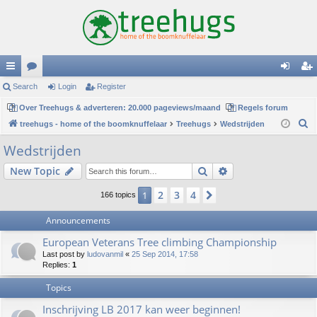
ui
Search
or
Login
Register
og
eg
ck
Over Treehugs & adverteren: 20.000 pageviews/maand
u
Regels forum
in
ist
S
treehugs - home of the boomknuffelaar
Treehugs
Wedstrijden
lin
m
er
e
Wedstrijden
ks
s
a
Search
Advanced search
New Topic
r
c
2
3
4
1
Next
166 topics
h
Announcements
European Veterans Tree climbing Championship
Last post by
ludovanmil
«
25 Sep 2014, 17:58
Replies:
1
Topics
Inschrijving LB 2017 kan weer beginnen!