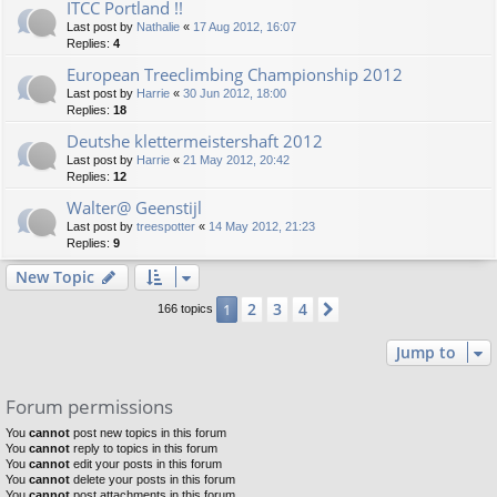
ITCC Portland !!
Last post by
Nathalie
«
17 Aug 2012, 16:07
Replies:
4
European Treeclimbing Championship 2012
Last post by
Harrie
«
30 Jun 2012, 18:00
Replies:
18
Deutshe klettermeistershaft 2012
Last post by
Harrie
«
21 May 2012, 20:42
Replies:
12
Walter@ Geenstijl
Last post by
treespotter
«
14 May 2012, 21:23
Replies:
9
New Topic
2
3
4
1
Next
166 topics
Jump to
Forum permissions
You
cannot
post new topics in this forum
You
cannot
reply to topics in this forum
You
cannot
edit your posts in this forum
You
cannot
delete your posts in this forum
You
cannot
post attachments in this forum