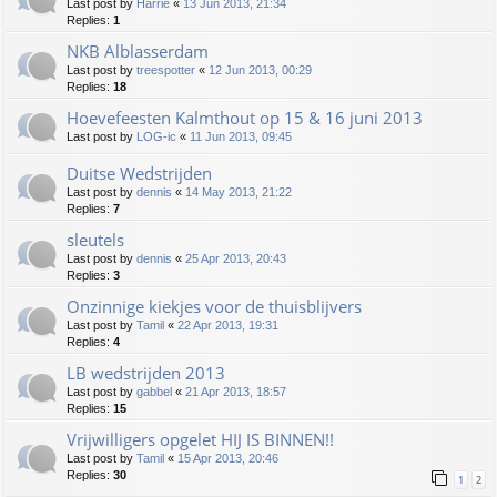
Last post by
Harrie
«
13 Jun 2013, 21:34
Replies:
1
NKB Alblasserdam
Last post by
treespotter
«
12 Jun 2013, 00:29
Replies:
18
Hoevefeesten Kalmthout op 15 & 16 juni 2013
Last post by
LOG-ic
«
11 Jun 2013, 09:45
Duitse Wedstrijden
Last post by
dennis
«
14 May 2013, 21:22
Replies:
7
sleutels
Last post by
dennis
«
25 Apr 2013, 20:43
Replies:
3
Onzinnige kiekjes voor de thuisblijvers
Last post by
Tamil
«
22 Apr 2013, 19:31
Replies:
4
LB wedstrijden 2013
Last post by
gabbel
«
21 Apr 2013, 18:57
Replies:
15
Vrijwilligers opgelet HIJ IS BINNEN!!
Last post by
Tamil
«
15 Apr 2013, 20:46
Replies:
30
1
2