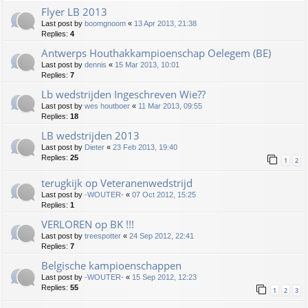
Flyer LB 2013
Last post by
boomgnoom
«
13 Apr 2013, 21:38
Replies:
4
Antwerps Houthakkampioenschap Oelegem (BE)
Last post by
dennis
«
15 Mar 2013, 10:01
Replies:
7
Lb wedstrijden Ingeschreven Wie??
Last post by
wes houtboer
«
11 Mar 2013, 09:55
Replies:
18
LB wedstrijden 2013
Last post by
Dieter
«
23 Feb 2013, 19:40
Replies:
25
1
2
terugkijk op Veteranenwedstrijd
Last post by
-WOUTER-
«
07 Oct 2012, 15:25
Replies:
1
VERLOREN op BK !!!
Last post by
treespotter
«
24 Sep 2012, 22:41
Replies:
7
Belgische kampioenschappen
Last post by
-WOUTER-
«
15 Sep 2012, 12:23
Replies:
55
1
2
3