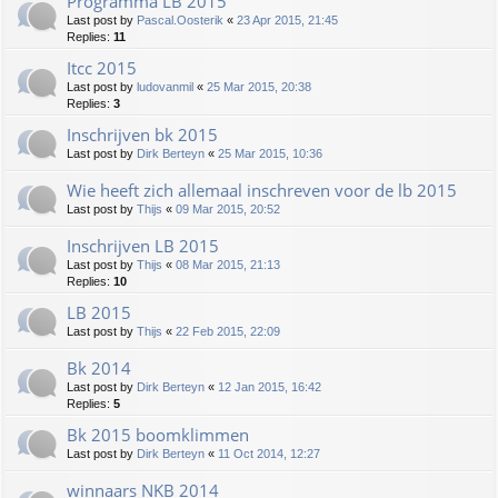
Programma LB 2015
Last post by
Pascal.Oosterik
«
23 Apr 2015, 21:45
Replies:
11
Itcc 2015
Last post by
ludovanmil
«
25 Mar 2015, 20:38
Replies:
3
Inschrijven bk 2015
Last post by
Dirk Berteyn
«
25 Mar 2015, 10:36
Wie heeft zich allemaal inschreven voor de lb 2015
Last post by
Thijs
«
09 Mar 2015, 20:52
Inschrijven LB 2015
Last post by
Thijs
«
08 Mar 2015, 21:13
Replies:
10
LB 2015
Last post by
Thijs
«
22 Feb 2015, 22:09
Bk 2014
Last post by
Dirk Berteyn
«
12 Jan 2015, 16:42
Replies:
5
Bk 2015 boomklimmen
Last post by
Dirk Berteyn
«
11 Oct 2014, 12:27
winnaars NKB 2014