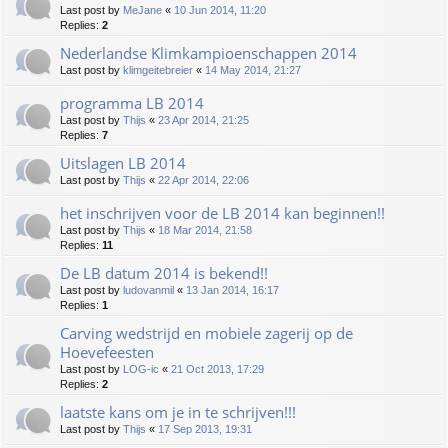
Last post by
MeJane
«
10 Jun 2014, 11:20
Replies:
2
Nederlandse Klimkampioenschappen 2014
Last post by
klimgeitebreier
«
14 May 2014, 21:27
programma LB 2014
Last post by
Thijs
«
23 Apr 2014, 21:25
Replies:
7
Uitslagen LB 2014
Last post by
Thijs
«
22 Apr 2014, 22:06
het inschrijven voor de LB 2014 kan beginnen!!
Last post by
Thijs
«
18 Mar 2014, 21:58
Replies:
11
De LB datum 2014 is bekend!!
Last post by
ludovanmil
«
13 Jan 2014, 16:17
Replies:
1
Carving wedstrijd en mobiele zagerij op de
Hoevefeesten
Last post by
LOG-ic
«
21 Oct 2013, 17:29
Replies:
2
laatste kans om je in te schrijven!!!
Last post by
Thijs
«
17 Sep 2013, 19:31