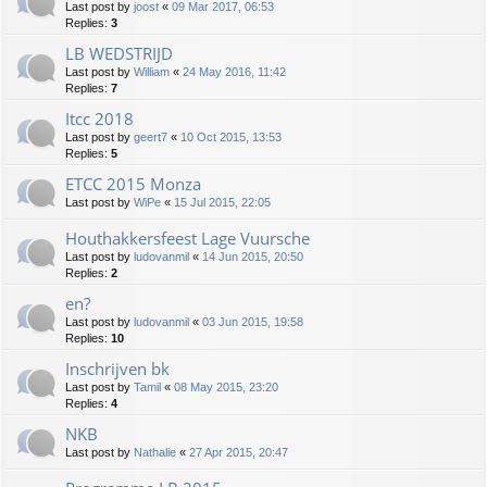
Last post by
joost
«
09 Mar 2017, 06:53
Replies:
3
LB WEDSTRIJD
Last post by
William
«
24 May 2016, 11:42
Replies:
7
Itcc 2018
Last post by
geert7
«
10 Oct 2015, 13:53
Replies:
5
ETCC 2015 Monza
Last post by
WiPe
«
15 Jul 2015, 22:05
Houthakkersfeest Lage Vuursche
Last post by
ludovanmil
«
14 Jun 2015, 20:50
Replies:
2
en?
Last post by
ludovanmil
«
03 Jun 2015, 19:58
Replies:
10
Inschrijven bk
Last post by
Tamil
«
08 May 2015, 23:20
Replies:
4
NKB
Last post by
Nathalie
«
27 Apr 2015, 20:47