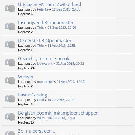
Uitslagen EK Thun Zwitserland
Last post by
Peterke
«
11 Sep 2013, 20:08
Replies:
6
Inschrijven LB openmaster
Last post by
Thijs
«
09 Sep 2013, 20:36
Replies:
2
De eerste LB Openmaster!
Last post by
Thijs
«
31 Aug 2013, 22:53
Replies:
1
Gezocht , term of spreuk.
Last post by
ludovanmil
«
31 Aug 2013, 20:22
Replies:
24
Weaver
Last post by
treespotter
«
01 Aug 2013, 14:12
Replies:
2
Fasna Carving
Last post by
Roel
«
19 Jul 2013, 22:02
Replies:
1
Belgisch boomklimkampioenschappen
Last post by
WiPe
«
06 Jul 2013, 20:58
Replies:
17
Zo, nu eerst een...