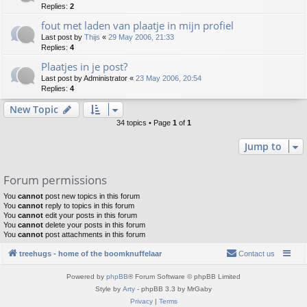
Replies:
2
fout met laden van plaatje in mijn profiel
Last post by
Thijs
«
29 May 2006, 21:33
Replies:
4
Plaatjes in je post?
Last post by
Administrator
«
23 May 2006, 20:54
Replies:
4
New Topic
34 topics • Page
1
of
1
Jump to
Forum permissions
You
cannot
post new topics in this forum
You
cannot
reply to topics in this forum
You
cannot
edit your posts in this forum
You
cannot
delete your posts in this forum
You
cannot
post attachments in this forum
treehugs - home of the boomknuffelaar
Contact us
Powered by
phpBB
® Forum Software © phpBB Limited
Style by
Arty
- phpBB 3.3 by MrGaby
Privacy
|
Terms