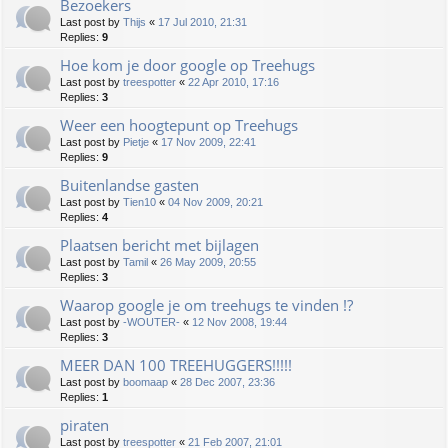
Bezoekers
Last post by
Thijs
«
17 Jul 2010, 21:31
Replies:
9
Hoe kom je door google op Treehugs
Last post by
treespotter
«
22 Apr 2010, 17:16
Replies:
3
Weer een hoogtepunt op Treehugs
Last post by
Pietje
«
17 Nov 2009, 22:41
Replies:
9
Buitenlandse gasten
Last post by
Tien10
«
04 Nov 2009, 20:21
Replies:
4
Plaatsen bericht met bijlagen
Last post by
Tamil
«
26 May 2009, 20:55
Replies:
3
Waarop google je om treehugs te vinden !?
Last post by
-WOUTER-
«
12 Nov 2008, 19:44
Replies:
3
MEER DAN 100 TREEHUGGERS!!!!!
Last post by
boomaap
«
28 Dec 2007, 23:36
Replies:
1
piraten
Last post by
treespotter
«
21 Feb 2007, 21:01