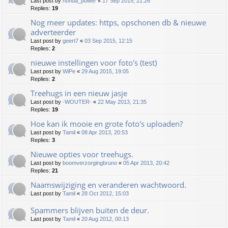
Last post by
honda_power
«
17 Sep 2015, 21:26
Replies:
19
Nog meer updates: https, opschonen db & nieuwe
adverteerder
Last post by
geert7
«
03 Sep 2015, 12:15
Replies:
2
nieuwe instellingen voor foto's (test)
Last post by
WiPe
«
29 Aug 2015, 19:05
Replies:
2
Treehugs in een nieuw jasje
Last post by
-WOUTER-
«
22 May 2013, 21:35
Replies:
19
Hoe kan ik mooie en grote foto's uploaden?
Last post by
Tamil
«
08 Apr 2013, 20:53
Replies:
3
Nieuwe opties voor treehugs.
Last post by
boomverzorgingbruno
«
05 Apr 2013, 20:42
Replies:
21
Naamswijziging en veranderen wachtwoord.
Last post by
Tamil
«
28 Oct 2012, 15:03
Spammers blijven buiten de deur.
Last post by
Tamil
«
20 Aug 2012, 00:13