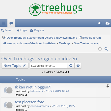
ui
Search
or
Login
Register
og
eg
ck
Over Treehugs & adverteren: 20.000 pageviews/maand
u
Regels forum
in
ist
treehugs - home of the boomknuffelaar
Treehugs
Over Treehugs - vragen en ideeën
lin
m
er
S
ks
s
e
Over Treehugs - vragen en ideeën
a
Search
Advanced search
New Topic
r
c
34 topics • Page
1
of
1
h
Topics
Ik kan niet inloggen??
Last post by
ludovanmil
«
11 Oct 2013, 09:26
Replies:
3
test plaatsen foto
Last post by
enricovanwees
«
22 Dec 2018, 19:22
Replies:
1