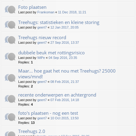
Foto plaatsen
Last post by
Frankoman
«
11 Dec 2018, 11:21
Treehugs: statistieken en kleine storing
Last post by
geert7
«
12 Jan 2017, 20:05
Treehugs nieuw record
Last post by
geert7
«
27 Sep 2016, 13:37
dubbele beuk met rottingsrisico
Last post by
WiPe
«
04 Sep 2016, 23:35
Replies:
1
Maar... hoe gaat het nou met Treehugs? 25000
views/mnd!
Last post by
geert7
«
08 Feb 2016, 21:37
Replies:
2
recente onderwerpen en achtergrond
Last post by
geert7
«
07 Feb 2016, 14:18
Replies:
4
foto's plaatsen - nog een test
Last post by
geert7
«
10 Oct 2015, 13:50
Replies:
13
Treehugs 2.0