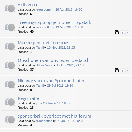
Activeren
Last post by
treespotter
«
16 Apr 2012, 18:10
Replies:
6
Treehugs app op je mobiel: Tapatalk
Last post by
treespotter
«
19 Mar 2012, 19:08
Replies:
49
1
2
Meehelpen met Treehugs
Last post by
Tamil
«
16 Nov 2011, 19:23
Replies:
1
Opschonen van ons leden bestand
Last post by
Arbor Vivae
«
17 Oct 2011, 21:19
Replies:
37
1
2
Nieuwe vorm van Spamberichten
Last post by
Tamil
«
29 Jul 2011, 19:10
Replies:
9
Registratie
Last post by
jef
«
20 Jan 2011, 18:57
Replies:
13
sponsorbalk overlapt met het forum
Last post by
treespotter
«
07 Dec 2010, 20:57
Replies:
4