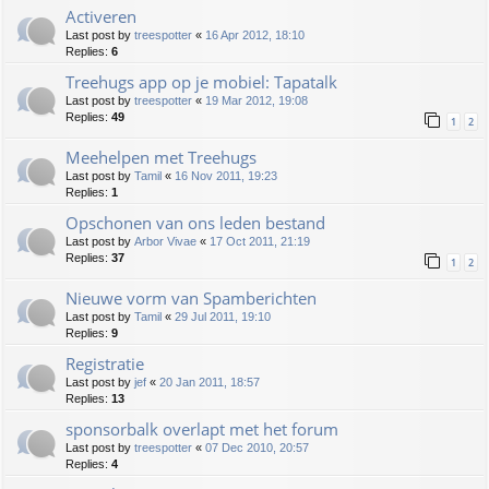
Activeren
Last post by
treespotter
«
16 Apr 2012, 18:10
Replies:
6
Treehugs app op je mobiel: Tapatalk
Last post by
treespotter
«
19 Mar 2012, 19:08
Replies:
49
1
2
Meehelpen met Treehugs
Last post by
Tamil
«
16 Nov 2011, 19:23
Replies:
1
Opschonen van ons leden bestand
Last post by
Arbor Vivae
«
17 Oct 2011, 21:19
Replies:
37
1
2
Nieuwe vorm van Spamberichten
Last post by
Tamil
«
29 Jul 2011, 19:10
Replies:
9
Registratie
Last post by
jef
«
20 Jan 2011, 18:57
Replies:
13
sponsorbalk overlapt met het forum
Last post by
treespotter
«
07 Dec 2010, 20:57
Replies:
4