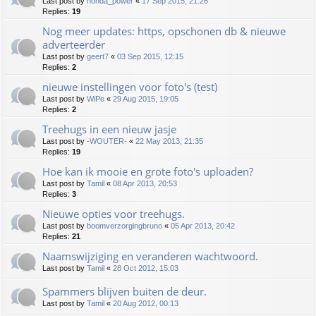
Last post by
honda_power
«
17 Sep 2015, 21:26
Replies:
19
Nog meer updates: https, opschonen db & nieuwe
adverteerder
Last post by
geert7
«
03 Sep 2015, 12:15
Replies:
2
nieuwe instellingen voor foto's (test)
Last post by
WiPe
«
29 Aug 2015, 19:05
Replies:
2
Treehugs in een nieuw jasje
Last post by
-WOUTER-
«
22 May 2013, 21:35
Replies:
19
Hoe kan ik mooie en grote foto's uploaden?
Last post by
Tamil
«
08 Apr 2013, 20:53
Replies:
3
Nieuwe opties voor treehugs.
Last post by
boomverzorgingbruno
«
05 Apr 2013, 20:42
Replies:
21
Naamswijziging en veranderen wachtwoord.
Last post by
Tamil
«
28 Oct 2012, 15:03
Spammers blijven buiten de deur.
Last post by
Tamil
«
20 Aug 2012, 00:13