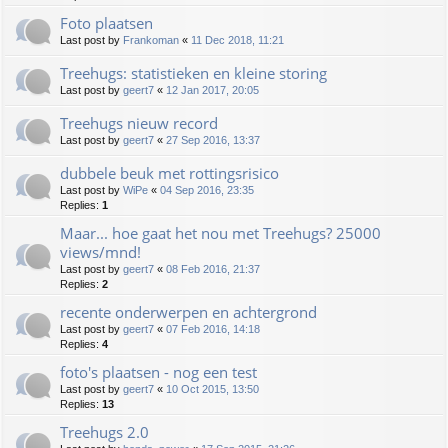
Foto plaatsen
Last post by
Frankoman
«
11 Dec 2018, 11:21
Treehugs: statistieken en kleine storing
Last post by
geert7
«
12 Jan 2017, 20:05
Treehugs nieuw record
Last post by
geert7
«
27 Sep 2016, 13:37
dubbele beuk met rottingsrisico
Last post by
WiPe
«
04 Sep 2016, 23:35
Replies:
1
Maar... hoe gaat het nou met Treehugs? 25000
views/mnd!
Last post by
geert7
«
08 Feb 2016, 21:37
Replies:
2
recente onderwerpen en achtergrond
Last post by
geert7
«
07 Feb 2016, 14:18
Replies:
4
foto's plaatsen - nog een test
Last post by
geert7
«
10 Oct 2015, 13:50
Replies:
13
Treehugs 2.0