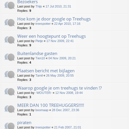
Bezoekers
Last post by
Thijs
«
17 Jul 2010, 21:31
Replies:
9
Hoe kom je door google op Treehugs
Last post by
treespotter
«
22 Apr 2010, 17:16
Replies:
3
Weer een hoogtepunt op Treehugs
Last post by
Pietje
«
17 Nov 2009, 22:41
Replies:
9
Buitenlandse gasten
Last post by
Tien10
«
04 Nov 2009, 20:21
Replies:
4
Plaatsen bericht met bijlagen
Last post by
Tamil
«
26 May 2009, 20:55
Replies:
3
Waarop google je om treehugs te vinden !?
Last post by
-WOUTER-
«
12 Nov 2008, 19:44
Replies:
3
MEER DAN 100 TREEHUGGERS!!!!!
Last post by
boomaap
«
28 Dec 2007, 23:36
Replies:
1
piraten
Last post by
treespotter
«
21 Feb 2007, 21:01