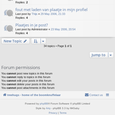
Replies:
2
fout met laden van plaatje in mijn profiel
Last post by
Thijs
«
29 May 2006, 21:33
Replies:
4
Plaatjes in je post?
Last post by
Administrator
«
23 May 2006, 20:54
Replies:
4
New Topic
34 topics • Page
1
of
1
Jump to
Forum permissions
You
cannot
post new topics in this forum
You
cannot
reply to topics in this forum
You
cannot
edit your posts in this forum
You
cannot
delete your posts in this forum
You
cannot
post attachments in this forum
treehugs - home of the boomknuffelaar
Contact us
Powered by
phpBB
® Forum Software © phpBB Limited
Style by
Arty
- phpBB 3.3 by MrGaby
Privacy
|
Terms