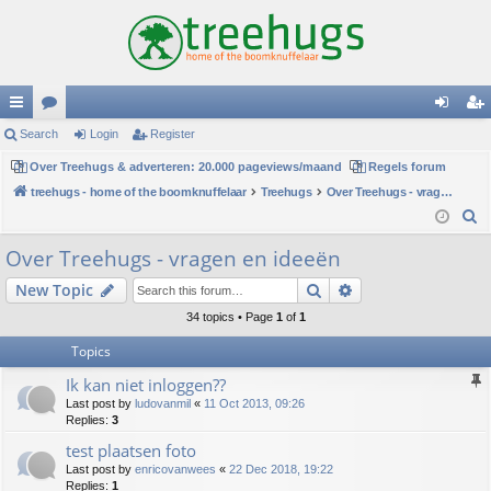
ui
Search
or
Login
Register
og
eg
ck
Over Treehugs & adverteren: 20.000 pageviews/maand
u
Regels forum
in
ist
treehugs - home of the boomknuffelaar
Treehugs
Over Treehugs - vragen en ideeën
lin
m
er
S
ks
s
e
Over Treehugs - vragen en ideeën
a
Search
Advanced search
New Topic
r
c
34 topics • Page
1
of
1
h
Topics
Ik kan niet inloggen??
Last post by
ludovanmil
«
11 Oct 2013, 09:26
Replies:
3
test plaatsen foto
Last post by
enricovanwees
«
22 Dec 2018, 19:22
Replies:
1