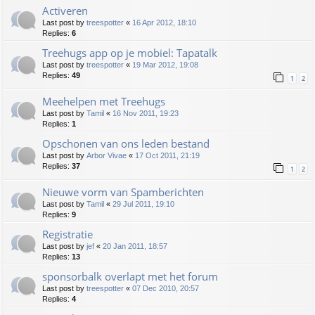
Activeren
Last post by
treespotter
«
16 Apr 2012, 18:10
Replies:
6
Treehugs app op je mobiel: Tapatalk
Last post by
treespotter
«
19 Mar 2012, 19:08
Replies:
49
1
2
Meehelpen met Treehugs
Last post by
Tamil
«
16 Nov 2011, 19:23
Replies:
1
Opschonen van ons leden bestand
Last post by
Arbor Vivae
«
17 Oct 2011, 21:19
Replies:
37
1
2
Nieuwe vorm van Spamberichten
Last post by
Tamil
«
29 Jul 2011, 19:10
Replies:
9
Registratie
Last post by
jef
«
20 Jan 2011, 18:57
Replies:
13
sponsorbalk overlapt met het forum
Last post by
treespotter
«
07 Dec 2010, 20:57
Replies:
4