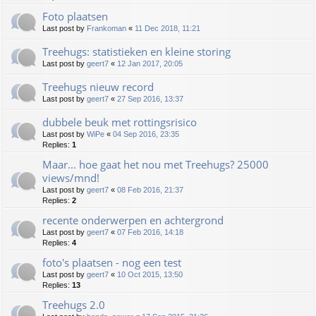
Foto plaatsen
Last post by
Frankoman
«
11 Dec 2018, 11:21
Treehugs: statistieken en kleine storing
Last post by
geert7
«
12 Jan 2017, 20:05
Treehugs nieuw record
Last post by
geert7
«
27 Sep 2016, 13:37
dubbele beuk met rottingsrisico
Last post by
WiPe
«
04 Sep 2016, 23:35
Replies:
1
Maar... hoe gaat het nou met Treehugs? 25000
views/mnd!
Last post by
geert7
«
08 Feb 2016, 21:37
Replies:
2
recente onderwerpen en achtergrond
Last post by
geert7
«
07 Feb 2016, 14:18
Replies:
4
foto's plaatsen - nog een test
Last post by
geert7
«
10 Oct 2015, 13:50
Replies:
13
Treehugs 2.0