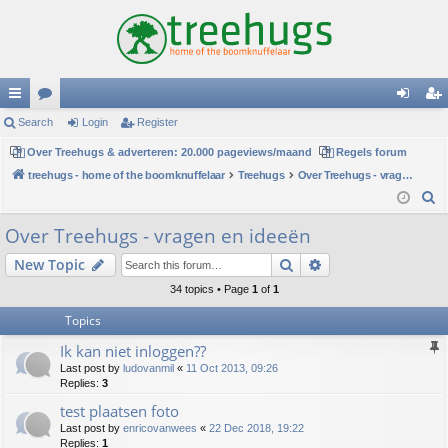
ui
Search
or
Login
Register
og
eg
ck
Over Treehugs & adverteren: 20.000 pageviews/maand
u
Regels forum
in
ist
treehugs - home of the boomknuffelaar
Treehugs
Over Treehugs - vragen en ideeën
lin
m
er
S
ks
s
e
Over Treehugs - vragen en ideeën
a
Search
Advanced search
New Topic
r
c
34 topics • Page
1
of
1
h
Topics
Ik kan niet inloggen??
Last post by
ludovanmil
«
11 Oct 2013, 09:26
Replies:
3
test plaatsen foto
Last post by
enricovanwees
«
22 Dec 2018, 19:22
Replies:
1