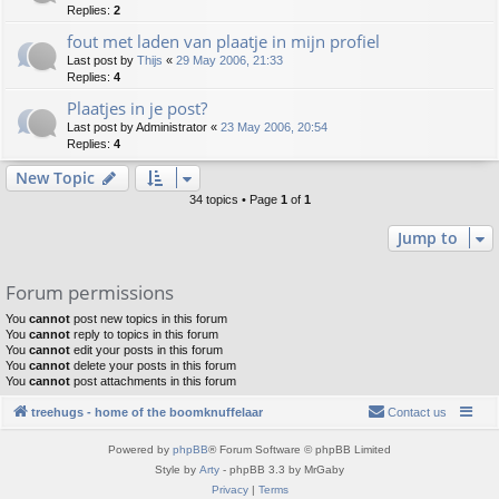
Replies:
2
fout met laden van plaatje in mijn profiel
Last post by
Thijs
«
29 May 2006, 21:33
Replies:
4
Plaatjes in je post?
Last post by
Administrator
«
23 May 2006, 20:54
Replies:
4
New Topic
34 topics • Page
1
of
1
Jump to
Forum permissions
You
cannot
post new topics in this forum
You
cannot
reply to topics in this forum
You
cannot
edit your posts in this forum
You
cannot
delete your posts in this forum
You
cannot
post attachments in this forum
treehugs - home of the boomknuffelaar
Contact us
Powered by
phpBB
® Forum Software © phpBB Limited
Style by
Arty
- phpBB 3.3 by MrGaby
Privacy
|
Terms