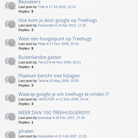
Bezoekers
Last post by
Thijs
«
17 Jul 2010, 21:31
Replies:
9
Hoe kom je door google op Treehugs
Last post by
treespotter
«
22 Apr 2010, 17:16
Replies:
3
Weer een hoogtepunt op Treehugs
Last post by
Pietje
«
17 Nov 2009, 22:41
Replies:
9
Buitenlandse gasten
Last post by
Tien10
«
04 Nov 2009, 20:21
Replies:
4
Plaatsen bericht met bijlagen
Last post by
Tamil
«
26 May 2009, 20:55
Replies:
3
Waarop google je om treehugs te vinden !?
Last post by
-WOUTER-
«
12 Nov 2008, 19:44
Replies:
3
MEER DAN 100 TREEHUGGERS!!!!!
Last post by
boomaap
«
28 Dec 2007, 23:36
Replies:
1
piraten
Last post by
treespotter
«
21 Feb 2007, 21:01