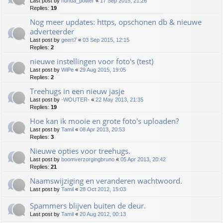
Last post by
honda_power
«
17 Sep 2015, 21:26
Replies:
19
Nog meer updates: https, opschonen db & nieuwe
adverteerder
Last post by
geert7
«
03 Sep 2015, 12:15
Replies:
2
nieuwe instellingen voor foto's (test)
Last post by
WiPe
«
29 Aug 2015, 19:05
Replies:
2
Treehugs in een nieuw jasje
Last post by
-WOUTER-
«
22 May 2013, 21:35
Replies:
19
Hoe kan ik mooie en grote foto's uploaden?
Last post by
Tamil
«
08 Apr 2013, 20:53
Replies:
3
Nieuwe opties voor treehugs.
Last post by
boomverzorgingbruno
«
05 Apr 2013, 20:42
Replies:
21
Naamswijziging en veranderen wachtwoord.
Last post by
Tamil
«
28 Oct 2012, 15:03
Spammers blijven buiten de deur.
Last post by
Tamil
«
20 Aug 2012, 00:13