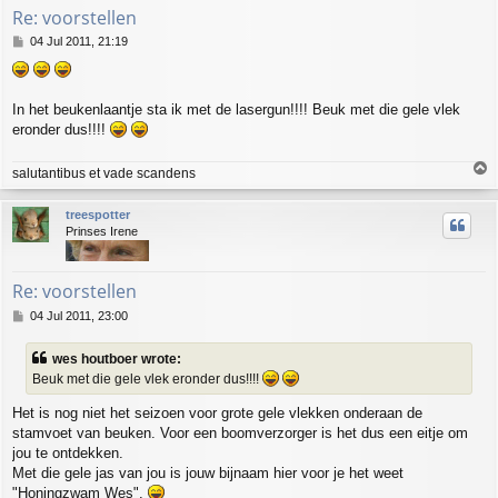
Re: voorstellen
P
04 Jul 2011, 21:19
o
s
t
In het beukenlaantje sta ik met de lasergun!!!! Beuk met die gele vlek
eronder dus!!!!
T
salutantibus et vade scandens
o
p
treespotter
Prinses Irene
Re: voorstellen
P
04 Jul 2011, 23:00
o
s
wes houtboer wrote:
t
Beuk met die gele vlek eronder dus!!!!
Het is nog niet het seizoen voor grote gele vlekken onderaan de
stamvoet van beuken. Voor een boomverzorger is het dus een eitje om
jou te ontdekken.
Met die gele jas van jou is jouw bijnaam hier voor je het weet
"Honingzwam Wes".