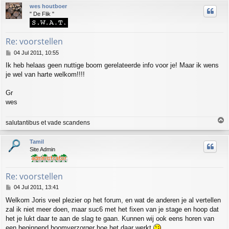
p
wes houtboer
" De Flik "
Re: voorstellen
P
04 Jul 2011, 10:55
o
Ik heb helaas geen nuttige boom gerelateerde info voor je! Maar ik wens
s
je wel van harte welkom!!!!
t
Gr
wes
T
salutantibus et vade scandens
o
p
Tamil
Site Admin
Re: voorstellen
P
04 Jul 2011, 13:41
o
Welkom Joris veel plezier op het forum, en wat de anderen je al vertellen
s
zal ik niet meer doen, maar suc6 met het fixen van je stage en hoop dat
t
het je lukt daar te aan de slag te gaan. Kunnen wij ook eens horen van
een beginnend boomverzorger hoe het daar werkt