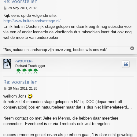
Re: voorstellen
P
29 May 2011, 21:18
o
Kijk eens op de volgende site:
s
http://www.buitenlandsestage.nl/
t
En ik heb in Oostenrijk stage gelopen en daar kreeg ik nog subsidie voor
via een of ander leonardo da vincifonds dus misschien loont dat ook nog
wel de moeite van onderzoeken
T
“Bos, natuur en landschap zijn onze zorg; bosbouw is ons vak“
o
p
-WOUTER-
Diehard Treehugger
Re: voorstellen
P
29 May 2011, 21:28
o
welkom Joris
s
ik heb zelf 4 maanden stage gelopen in NZ bij DOC (department off
t
conservation) bos en natuurbeheer maar dat is dus niet klimerelateerd....
Neem contact op met Jelte en Menno, die hebben daar meerdere
connecties. Eventueel is er via Treetools ook wat te regelen.
succes ermee en geniet ervan als je erheen gaat, 't is daar echt geweldig