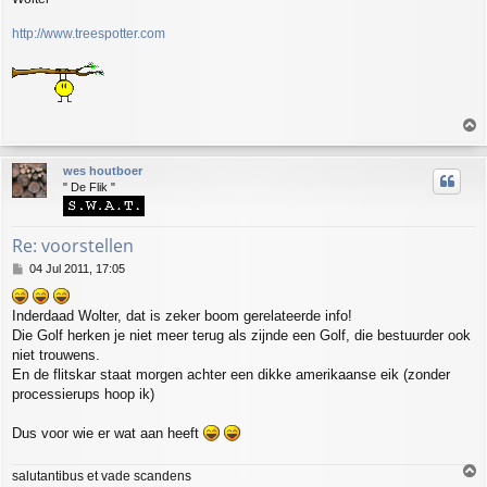
http://www.treespotter.com
T
o
p
wes houtboer
" De Flik "
Re: voorstellen
P
04 Jul 2011, 17:05
o
s
Inderdaad Wolter, dat is zeker boom gerelateerde info!
t
Die Golf herken je niet meer terug als zijnde een Golf, die bestuurder ook
niet trouwens.
En de flitskar staat morgen achter een dikke amerikaanse eik (zonder
processierups hoop ik)
Dus voor wie er wat aan heeft
T
salutantibus et vade scandens