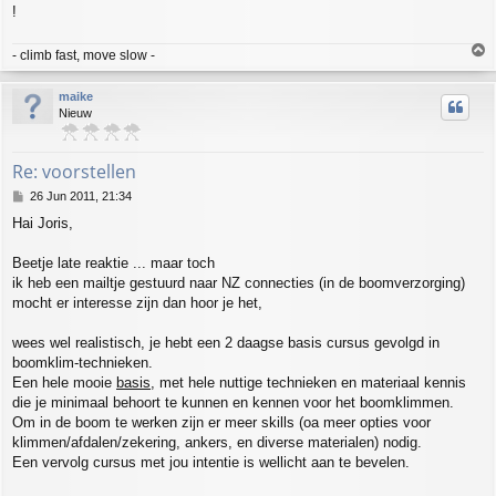
!
T
- climb fast, move slow -
o
p
maike
Nieuw
Re: voorstellen
P
26 Jun 2011, 21:34
o
Hai Joris,
s
t
Beetje late reaktie ... maar toch
ik heb een mailtje gestuurd naar NZ connecties (in de boomverzorging)
mocht er interesse zijn dan hoor je het,
wees wel realistisch, je hebt een 2 daagse basis cursus gevolgd in
boomklim-technieken.
Een hele mooie
basis
, met hele nuttige technieken en materiaal kennis
die je minimaal behoort te kunnen en kennen voor het boomklimmen.
Om in de boom te werken zijn er meer skills (oa meer opties voor
klimmen/afdalen/zekering, ankers, en diverse materialen) nodig.
Een vervolg cursus met jou intentie is wellicht aan te bevelen.