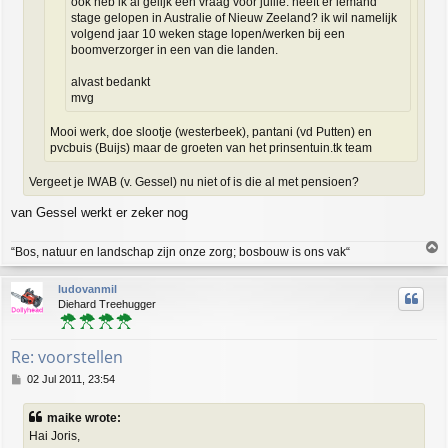
ook heb ik al gelijk een vraag voor jullie: heeft er iemand
stage gelopen in Australie of Nieuw Zeeland? ik wil namelijk
volgend jaar 10 weken stage lopen/werken bij een
boomverzorger in een van die landen.
alvast bedankt
mvg
Mooi werk, doe slootje (westerbeek), pantani (vd Putten) en
pvcbuis (Buijs) maar de groeten van het prinsentuin.tk team
Vergeet je IWAB (v. Gessel) nu niet of is die al met pensioen?
van Gessel werkt er zeker nog
T
“Bos, natuur en landschap zijn onze zorg; bosbouw is ons vak“
o
p
ludovanmil
Diehard Treehugger
Re: voorstellen
P
02 Jul 2011, 23:54
o
s
maike wrote:
t
Hai Joris,