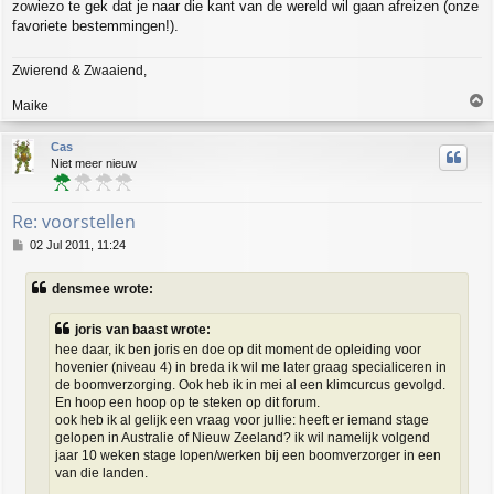
zowiezo te gek dat je naar die kant van de wereld wil gaan afreizen (onze
favoriete bestemmingen!).
Zwierend & Zwaaiend,
T
Maike
o
p
Cas
Niet meer nieuw
Re: voorstellen
P
02 Jul 2011, 11:24
o
s
densmee wrote:
t
joris van baast wrote:
hee daar, ik ben joris en doe op dit moment de opleiding voor
hovenier (niveau 4) in breda ik wil me later graag specialiceren in
de boomverzorging. Ook heb ik in mei al een klimcurcus gevolgd.
En hoop een hoop op te steken op dit forum.
ook heb ik al gelijk een vraag voor jullie: heeft er iemand stage
gelopen in Australie of Nieuw Zeeland? ik wil namelijk volgend
jaar 10 weken stage lopen/werken bij een boomverzorger in een
van die landen.