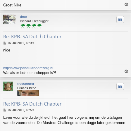
T
Groet Nike
o
p
timo
Diehard Treehugger
Re: KPB-ISA Dutch Chapter
P
07 Jul 2011, 18:39
o
nice
s
t
http://www.pendulaboomzorg.nl
T
Wat als er toch een schepper is?!
o
p
treespotter
Prinses Irene
Re: KPB-ISA Dutch Chapter
P
07 Jul 2011, 18:59
o
Even voor alle duidelijkheid. Het gaat hier volgens mij om de uitslagen
s
van de voorronden. De Masters Challenge is een dagje later geklommen.
t