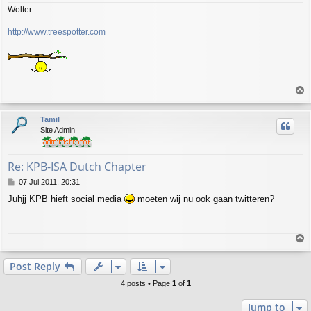
Wolter
http://www.treespotter.com
T
o
p
Tamil
Site Admin
Re: KPB-ISA Dutch Chapter
P
07 Jul 2011, 20:31
o
Juhjj KPB hieft social media
moeten wij nu ook gaan twitteren?
s
t
T
o
p
Post Reply
4 posts • Page
1
of
1
Jump to