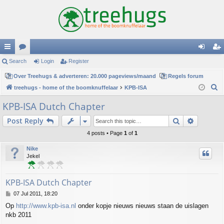
ui
Search
or
Login
Register
og
eg
ck
Over Treehugs & adverteren: 20.000 pageviews/maand
u
Regels forum
in
ist
S
treehugs - home of the boomknuffelaar
KPB-ISA
lin
m
er
e
KPB-ISA Dutch Chapter
ks
s
a
Search
Advance
Post Reply
r
c
4 posts • Page
1
of
1
h
Nike
Jekel
KPB-ISA Dutch Chapter
P
07 Jul 2011, 18:20
o
Op
http://www.kpb-isa.nl
onder kopje nieuws nieuws staan de uislagen
s
nkb 2011
t