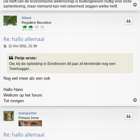
De helft van de economische wetenschap is buitengewoon nuttig voor onze
T
samenleving, maar niemand kan met zekerheid zeggen welke helft.
o
p
Allard
Reguliere Bezoeker
Re: hallo allemaal
P
11 Oct 2011, 21:39
o
s
Pietje wrote:
t
Ow, bij de opleiding in Eindhoven dit jaar zit tenminste nog een
Treehugger...
Nog wel meer als een ook
Hallo Hans
Welkom op het forum.
T
Tot morgen
o
p
treespotter
Prinses Irene
Re: hallo allemaal