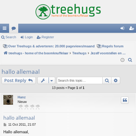
ui
Search
or
Login
Register
og
eg
ck
Over Treehugs & adverteren: 20.000 pageviews/maand
u
Regels forum
in
ist
treehugs - home of the boomknuffelaar
Treehugs
Jezelf voorstellen en persoonlijke mededelingen
lin
m
er
S
ks
s
e
hallo allemaal
a
Search
Advance
Post Reply
r
c
13 posts • Page
1
of
1
h
Hanz
Nieuw
hallo allemaal
P
11 Oct 2011, 21:07
o
Hallo allemaal,
s