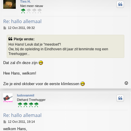
Ties H.
Niet meer nieuw
Re: hallo allemaal
P
12 Oct 2011, 09:32
o
s
Pietje wrote:
t
Hoi Hans! Leuk dat je "meedoet"!
Ow, bij de opleiding in Eindhoven dit jaar zit tenminste nog een
Treehugger...
Dat zal d'n deze zijn
Hee Hans, welkom!
T
Zie je eind oktober voor de eerste klimlessen
o
p
ludovanmil
Diehard Treehugger
Re: hallo allemaal
P
12 Oct 2011, 19:14
o
welkom Hans,
s