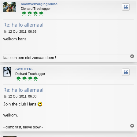
p
boomverzorgingbruno
Diehard Treehugger
Re: hallo allemaal
P
12 Oct 2011, 06:36
o
welkom hans
s
t
T
laat een oen niet zomaar doen !
o
p
-WOUTER-
Diehard Treehugger
Re: hallo allemaal
P
12 Oct 2011, 06:38
o
Join the club Hans
s
t
welkom.
T
- climb fast, move slow -
o
p