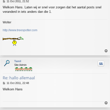
P
11 Oct 2011, 21:52
o
Welkom Hans. Laten wij er snel voor zorgen dat het aantal posts snel
s
veranderd in iets anders dan die 1.
t
Wolter
http://www.treespotter.com
T
o
p
Tamil
Site Admin
Re: hallo allemaal
P
11 Oct 2011, 22:48
o
Welkom Hans
s
t
T
o