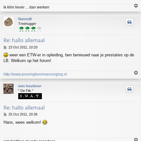
T
ik klim liever ... dan werken
o
p
NannoB
Treehugger
Re: hallo allemaal
P
23 Oct 2011, 10:20
o
weer een ETW-er in opleiding, ben benieuwd naar je prestaties op de
s
LB. Welkom op het forum!
t
T
http://www.pruningboomverzorging.nl
o
p
wes houtboer
" De Flik "
Re: hallo allemaal
P
25 Oct 2011, 20:36
o
Hans, wees welkom!
s
t
T