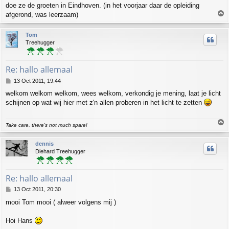
doe ze de groeten in Eindhoven. (in het voorjaar daar de opleiding
t
T
afgerond, was leerzaam)
o
p
Tom
Treehugger
Re: hallo allemaal
P
13 Oct 2011, 19:44
o
welkom welkom welkom, wees welkom, verkondig je mening, laat je licht
s
schijnen op wat wij hier met z'n allen proberen in het licht te zetten
t
T
Take care, there's not much spare!
o
p
dennis
Diehard Treehugger
Re: hallo allemaal
P
13 Oct 2011, 20:30
o
mooi Tom mooi ( alweer volgens mij )
s
t
Hoi Hans