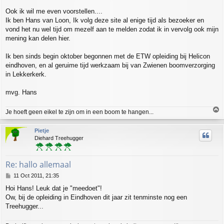
t
Ook ik wil me even voorstellen....
Ik ben Hans van Loon, Ik volg deze site al enige tijd als bezoeker en
vond het nu wel tijd om mezelf aan te melden zodat ik in vervolg ook mijn
mening kan delen hier.
Ik ben sinds begin oktober begonnen met de ETW opleiding bij Helicon
eindhoven, en al geruime tijd werkzaam bij van Zwienen boomverzorging
in Lekkerkerk.
mvg. Hans
T
Je hoeft geen eikel te zijn om in een boom te hangen...
o
p
Pietje
Diehard Treehugger
Re: hallo allemaal
P
11 Oct 2011, 21:35
o
Hoi Hans! Leuk dat je "meedoet"!
s
Ow, bij de opleiding in Eindhoven dit jaar zit tenminste nog een
t
Treehugger...