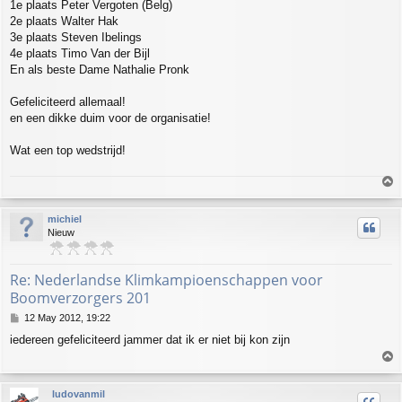
1e plaats Peter Vergoten (Belg)
2e plaats Walter Hak
3e plaats Steven Ibelings
4e plaats Timo Van der Bijl
En als beste Dame Nathalie Pronk
Gefeliciteerd allemaal!
en een dikke duim voor de organisatie!
Wat een top wedstrijd!
T
o
p
michiel
Nieuw
Re: Nederlandse Klimkampioenschappen voor
Boomverzorgers 201
P
12 May 2012, 19:22
o
iedereen gefeliciteerd jammer dat ik er niet bij kon zijn
s
T
t
o
p
ludovanmil