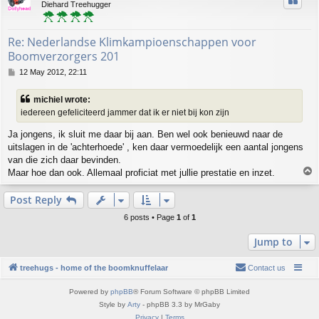
Diehard Treehugger
Re: Nederlandse Klimkampioenschappen voor
Boomverzorgers 201
P
12 May 2012, 22:11
o
s
michiel wrote:
t
iedereen gefeliciteerd jammer dat ik er niet bij kon zijn
Ja jongens, ik sluit me daar bij aan. Ben wel ook benieuwd naar de
uitslagen in de 'achterhoede' , ken daar vermoedelijk een aantal jongens
van die zich daar bevinden.
T
Maar hoe dan ook. Allemaal proficiat met jullie prestatie en inzet.
o
p
Post Reply
6 posts • Page
1
of
1
Jump to
treehugs - home of the boomknuffelaar
Contact us
Powered by
phpBB
® Forum Software © phpBB Limited
Style by
Arty
- phpBB 3.3 by MrGaby
Privacy
|
Terms