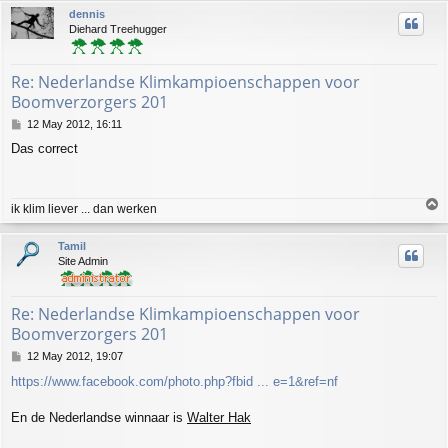
p
dennis
Diehard Treehugger
Re: Nederlandse Klimkampioenschappen voor
Boomverzorgers 201
P
12 May 2012, 16:11
o
Das correct
s
t
T
ik klim liever ... dan werken
o
p
Tamil
Site Admin
Re: Nederlandse Klimkampioenschappen voor
Boomverzorgers 201
P
12 May 2012, 19:07
o
https://www.facebook.com/photo.php?fbid ... e=1&ref=nf
s
t
En de Nederlandse winnaar is
Walter Hak