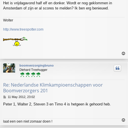
Het is vrijdagavond half elf en donker. Wordt er nog geklommen in
s
Amsterdam of zijn er al scores te melden? Ik ben erg benieuwd.
t
Wolter
http://www.treespotter.com
T
o
p
boomverzorgingbruno
Diehard Treehugger
Re: Nederlandse Klimkampioenschappen voor
Boomverzorgers 201
P
11 May 2012, 23:02
o
Peter 1, Walter 2, Steven 3 en Timo 4 is hetgeen ik gehoord heb.
s
t
T
laat een oen niet zomaar doen !
o