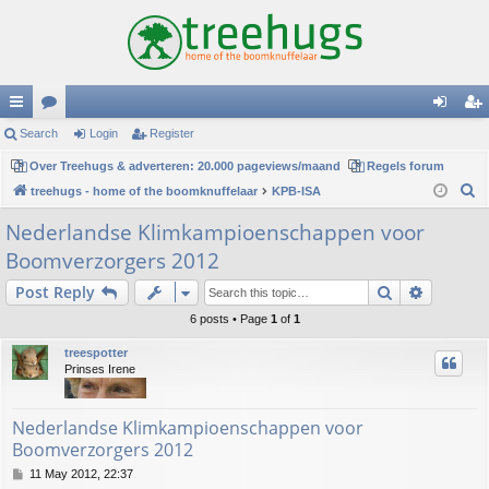
ui
Search
or
Login
Register
og
eg
ck
Over Treehugs & adverteren: 20.000 pageviews/maand
u
Regels forum
in
ist
S
treehugs - home of the boomknuffelaar
KPB-ISA
lin
m
er
e
Nederlandse Klimkampioenschappen voor
ks
s
a
Boomverzorgers 2012
r
c
Search
Advance
Post Reply
h
6 posts • Page
1
of
1
treespotter
Prinses Irene
Nederlandse Klimkampioenschappen voor
Boomverzorgers 2012
P
11 May 2012, 22:37
o