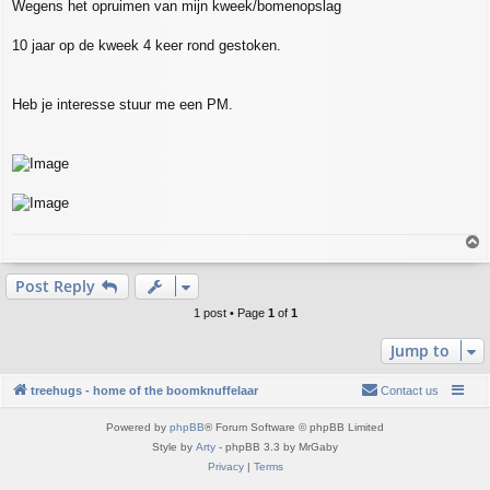
Wegens het opruimen van mijn kweek/bomenopslag
s
t
10 jaar op de kweek 4 keer rond gestoken.
Heb je interesse stuur me een PM.
T
o
p
Post Reply
1 post • Page
1
of
1
Jump to
treehugs - home of the boomknuffelaar
Contact us
Powered by
phpBB
® Forum Software © phpBB Limited
Style by
Arty
- phpBB 3.3 by MrGaby
Privacy
|
Terms