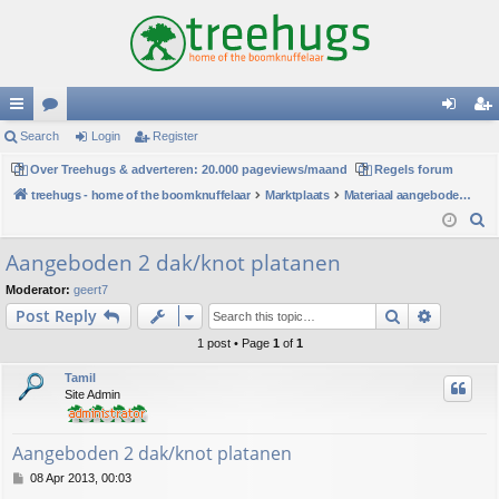
ui
Search
or
Login
Register
og
eg
ck
Over Treehugs & adverteren: 20.000 pageviews/maand
u
Regels forum
in
ist
treehugs - home of the boomknuffelaar
Marktplaats
Materiaal aangeboden/gezocht
lin
m
er
S
ks
s
e
Aangeboden 2 dak/knot platanen
a
Moderator:
geert7
r
Search
Advance
Post Reply
c
h
1 post • Page
1
of
1
Tamil
Site Admin
Aangeboden 2 dak/knot platanen
P
08 Apr 2013, 00:03
o