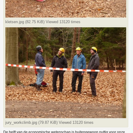
kletsen.jpg (82.75 KiB) Viewed 13120 times
jury_workclimb.jpg (79.87 KiB) Viewed 13120 times
De helft van de economische wetenschap is buitengewoon nuttig voor onze