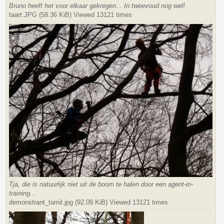
Bruno heeft het voor elkaar gekregen... In tweevoud nog wel!
taart.JPG (58.36 KiB) Viewed 13121 times
Tja, die is natuurlijk niet uit de boom te halen door een agent-in-
training...
demonstrant_tamil.jpg (92.09 KiB) Viewed 13121 times