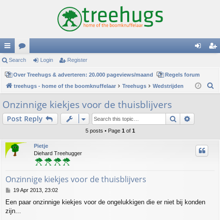
ui
Search
or
Login
Register
og
eg
ck
Over Treehugs & adverteren: 20.000 pageviews/maand
u
Regels forum
in
ist
S
treehugs - home of the boomknuffelaar
Treehugs
Wedstrijden
lin
m
er
e
Onzinnige kiekjes voor de thuisblijvers
ks
s
a
Search
Advance
Post Reply
r
c
5 posts • Page
1
of
1
h
Pietje
Diehard Treehugger
Onzinnige kiekjes voor de thuisblijvers
P
19 Apr 2013, 23:02
o
Een paar onzinnige kiekjes voor de ongelukkigen die er niet bij konden
s
zijn...
t