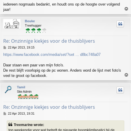
iedereen nogmaals bedankt, en houdt ons op de hoogte over volgend
T
jaar!
o
p
Bouke
Treehugger
Re: Onzinnige kiekjes voor de thuisblijvers
P
22 Apr 2013, 19:15
o
https://www.facebook.com/media/set/?set ... d8bc748a07
s
t
Daar staan een paar van mijn foto's.
De rest blijft voorlopig op de pc wonen. Anders word de lijst met foto's
T
veel te groot op facebook.
o
p
Tamil
Site Admin
Re: Onzinnige kiekjes voor de thuisblijvers
P
22 Apr 2013, 19:31
o
s
Treemarine wrote:
t
top weekendje voor wat betreft de nieuwste boomklimfanatici bij de