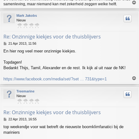
T
samenleving, maar niemand kan met zekerheid zeggen welke helft.
o
p
Mark Jakobs
Nieuw
Re: Onzinnige kiekjes voor de thuisblijvers
P
21 Apr 2013, 11:56
o
En hier nog veel meer onzinnige kiekjes.
s
t
Topdagen!
Bedankt Thijs, Tamil, Alexander en de rest. Ik kijk al uit naar de NK!
T
https://www.facebook.com/media/set/?set ... 731&type=1
o
p
Treemarine
Nieuw
Re: Onzinnige kiekjes voor de thuisblijvers
P
22 Apr 2013, 16:55
o
top weekendje voor wat betreft de nieuwste boomklimfanatici bij de
s
mariniers
t