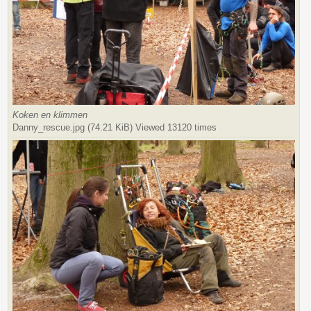
Koken en klimmen
Danny_rescue.jpg (74.21 KiB) Viewed 13120 times