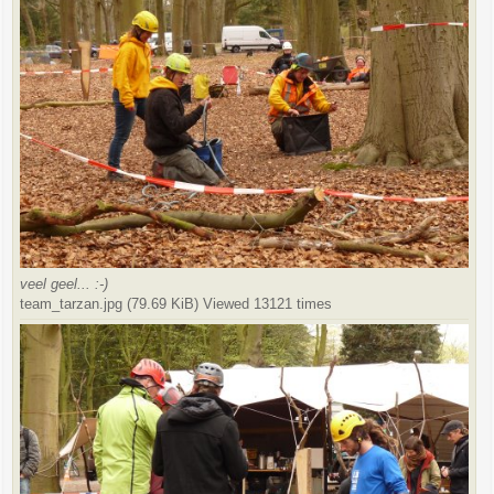
veel geel... :-)
team_tarzan.jpg (79.69 KiB) Viewed 13121 times