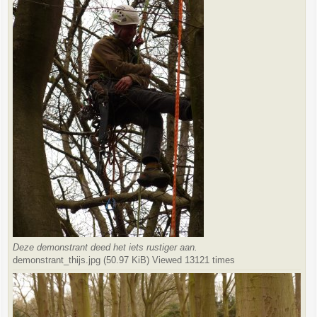
Deze demonstrant deed het iets rustiger aan.
demonstrant_thijs.jpg (50.97 KiB) Viewed 13121 times