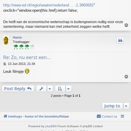
http://www.ed.nl/regio/waalre/nederland ... -1.3860681
"
onclick="window.open(this.href);return false;
De helft van de economische wetenschap is buitengewoon nuttig voor onze
T
samenleving, maar niemand kan met zekerheid zeggen welke helft.
o
p
Harrie
Treehugger
Re: Zo, nu eerst een...
P
13 Jun 2013, 21:34
o
Leuk filmpje
s
T
t
o
p
Post Reply
2 posts • Page
1
of
1
Jump to
treehugs - home of the boomknuffelaar
Contact us
Powered by
phpBB
® Forum Software © phpBB Limited