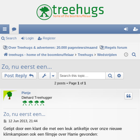
ui
Search
or
Login
Register
og
eg
ck
Over Treehugs & adverteren: 20.000 pageviews/maand
u
Regels forum
in
ist
S
treehugs - home of the boomknuffelaar
Treehugs
Wedstrijden
lin
m
er
e
Zo, nu eerst een...
ks
s
a
Search
Advance
Post Reply
r
c
2 posts • Page
1
of
1
h
Pietje
Diehard Treehugger
Zo, nu eerst een...
P
12 Jun 2013, 21:44
o
Getipt door een klant die met een leuk artikeltje over onze nieuwe
s
klimkampioen ook een filmpje over Harrie gevonden:
t