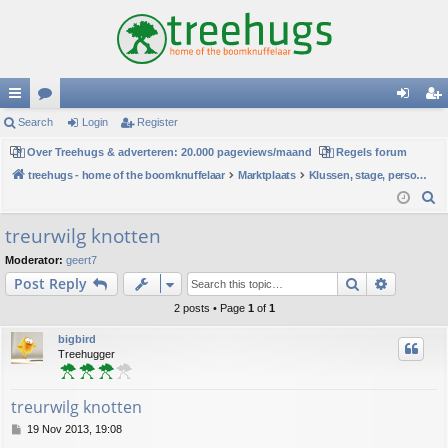
ui
Search
or
Login
Register
og
eg
ck
Over Treehugs & adverteren: 20.000 pageviews/maand
u
Regels forum
in
ist
treehugs - home of the boomknuffelaar
Marktplaats
Klussen, stage, personeel of hulp
lin
m
er
S
ks
s
e
treurwilg knotten
a
Moderator:
geert7
r
Search
Advance
Post Reply
c
h
2 posts • Page
1
of
1
bigbird
Treehugger
treurwilg knotten
P
19 Nov 2013, 19:08
o