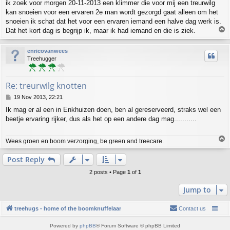
ik zoek voor morgen 20-11-2013 een klimmer die voor mij een treurwilg
s
kan snoeien voor een ervaren 2e man wordt gezorgd gaat alleen om het
t
snoeien ik schat dat het voor een ervaren iemand een halve dag werk is.
T
Dat het kort dag is begrijp ik, maar ik had iemand en die is ziek.
o
p
enricovanwees
Treehugger
Re: treurwilg knotten
P
19 Nov 2013, 22:21
o
Ik mag er al een in Enkhuizen doen, ben al gereserveerd, straks wel een
s
beetje ervaring rijker, dus als het op een andere dag mag...........
t
T
Wees groen en boom verzorging, be green and treecare.
o
p
Post Reply
2 posts • Page
1
of
1
Jump to
treehugs - home of the boomknuffelaar
Contact us
Powered by
phpBB
® Forum Software © phpBB Limited