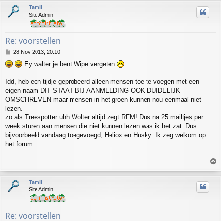
p
Tamil
Site Admin
Re: voorstellen
P
28 Nov 2013, 20:10
o
Ey walter je bent Wipe vergeten
s
t
Idd, heb een tijdje geprobeerd alleen mensen toe te voegen met een
eigen naam DIT STAAT BIJ AANMELDING OOK DUIDELIJK
OMSCHREVEN maar mensen in het groen kunnen nou eenmaal niet
lezen,
zo als Treespotter uhh Wolter altijd zegt RFM! Dus na 25 mailtjes per
week sturen aan mensen die niet kunnen lezen was ik het zat. Dus
bijvoorbeeld vandaag toegevoegd, Heliox en Husky: Ik zeg welkom op
het forum.
T
o
p
Tamil
Site Admin
Re: voorstellen