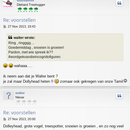
ludovanmil
Diehard Treehugger
Re: voorstellen
P
27 Nov 2013, 19:43
o
s
walter wrote:
t
Ring , ringggg....
Goedemiddag , snoeien is groeien!
Pardon, met wie spreek ik??
#wordgekvandieincognitofiguren.
wahaaa.....
ik neem aan dat je Walter bent ?
T
je zal maar Dollyhead heten !!
zomaar ook gekregen van onze Tamil.
o
p
walter
Nieuw
Re: voorstellen
P
27 Nov 2013, 20:00
o
Dolleyhead, grote vogel, treespotter, snoeien is groeien , en zo nog veel
s