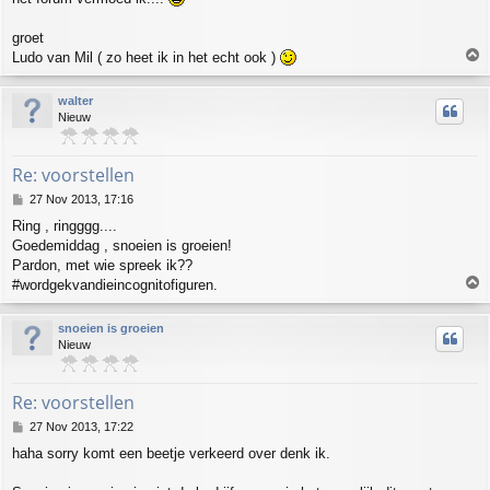
groet
T
Ludo van Mil ( zo heet ik in het echt ook )
o
p
walter
Nieuw
Re: voorstellen
P
27 Nov 2013, 17:16
o
Ring , ringggg....
s
Goedemiddag , snoeien is groeien!
t
Pardon, met wie spreek ik??
T
#wordgekvandieincognitofiguren.
o
p
snoeien is groeien
Nieuw
Re: voorstellen
P
27 Nov 2013, 17:22
o
haha sorry komt een beetje verkeerd over denk ik.
s
t