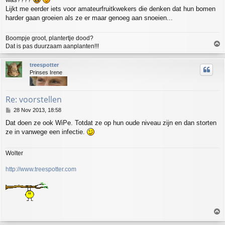
t
Lijkt me eerder iets voor amateurfruitkwekers die denken dat hun bomen
harder gaan groeien als ze er maar genoeg aan snoeien...
Boompje groot, plantertje dood?
T
Dat is pas duurzaam aanplanten!!!
o
p
treespotter
Prinses Irene
Re: voorstellen
P
28 Nov 2013, 18:58
o
Dat doen ze ook WiPe. Totdat ze op hun oude niveau zijn en dan storten
s
ze in vanwege een infectie.
t
Wolter
http://www.treespotter.com
T
o