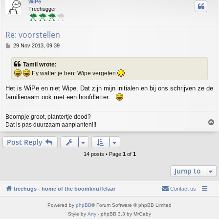
WiPe
Treehugger
Re: voorstellen
P
29 Nov 2013, 09:39
o
s
Tamil wrote:
t
Ey walter je bent Wipe vergeten
Het is WiPe en niet Wipe. Dat zijn mijn initialen en bij ons schrijven ze de
familienaam ook met een hoofdletter...
Boompje groot, plantertje dood?
T
Dat is pas duurzaam aanplanten!!!
o
p
Post Reply
14 posts • Page
1
of
1
Jump to
treehugs - home of the boomknuffelaar
Contact us
Powered by
phpBB
® Forum Software © phpBB Limited
Style by
Arty
- phpBB 3.3 by MrGaby