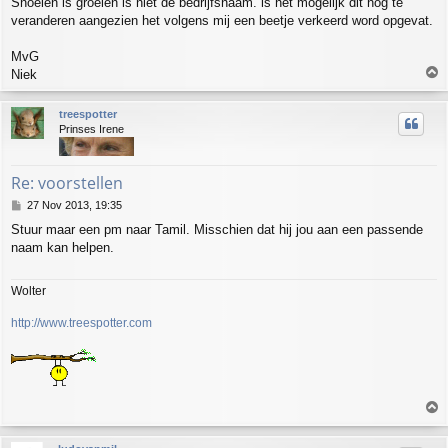
Snoeien is groeien is niet de bedrijfsnaam. is het mogelijk dit nog te
veranderen aangezien het volgens mij een beetje verkeerd word opgevat.
MvG
T
Niek
o
p
treespotter
Prinses Irene
Re: voorstellen
P
27 Nov 2013, 19:35
o
Stuur maar een pm naar Tamil. Misschien dat hij jou aan een passende
s
naam kan helpen.
t
Wolter
http://www.treespotter.com
T
o
p