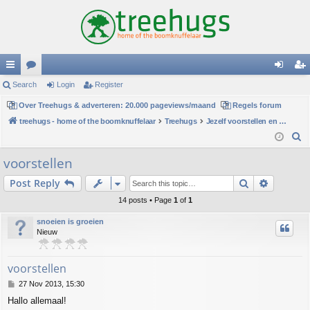
ui
Search
or
Login
Register
og
eg
ck
Over Treehugs & adverteren: 20.000 pageviews/maand
u
Regels forum
in
ist
treehugs - home of the boomknuffelaar
Treehugs
Jezelf voorstellen en persoonlijke mededelingen
lin
m
er
S
ks
s
e
voorstellen
a
Search
Advance
Post Reply
r
c
14 posts • Page
1
of
1
h
snoeien is groeien
Nieuw
voorstellen
P
27 Nov 2013, 15:30
o
Hallo allemaal!
s