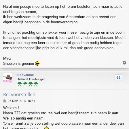
t
Na al een poosje mee te lezen op het forum besloten toch maar is actief
deel te gaan nemen,
ik ben werkzaam in de omgeving van Amsterdam en ben recent een
eigen bedrijf begonnen in de boomverzorging.
Ik vind het prachtig om zo lekker voor mezelf bezig te zijn en in de boom
te hangen, het moeilijkste vind ik toch wel het vinden van klussen. Mocht
iemand hier nog een keer een klimmer of grondman nodig hebben tegen
een vriendschappelijke prijs houd ik mij dan ook graag aanbevolen.
MvG
T
Snoeien is groeien
o
p
ludovanmil
Diehard Treehugger
Re: voorstellen
P
27 Nov 2013, 16:54
o
Welkom !
s
Naam ??? dat groeien etc. zal wel een bedrijfsnaam zijn neem ik aan.
t
Wel zo aardig een naam.
'Onze Tamil' zal je voorstelling wel doorplaatsen naar een ander deel van
het forum vermoed ik....