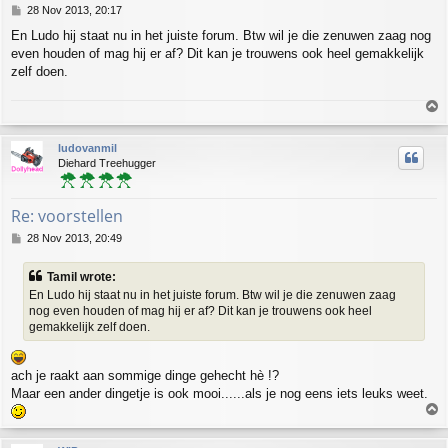
P
28 Nov 2013, 20:17
o
En Ludo hij staat nu in het juiste forum. Btw wil je die zenuwen zaag nog
s
even houden of mag hij er af? Dit kan je trouwens ook heel gemakkelijk
t
zelf doen.
T
o
p
ludovanmil
Diehard Treehugger
Re: voorstellen
P
28 Nov 2013, 20:49
o
s
Tamil wrote:
t
En Ludo hij staat nu in het juiste forum. Btw wil je die zenuwen zaag
nog even houden of mag hij er af? Dit kan je trouwens ook heel
gemakkelijk zelf doen.
ach je raakt aan sommige dinge gehecht hè !?
Maar een ander dingetje is ook mooi......als je nog eens iets leuks weet.
T
o
p