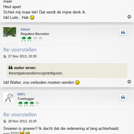
meer
t
Heul apart
Schiet mij maar lek! Dat wordt de mijne denk ik.
T
Idd Ludo , Hak
o
p
Allard
Reguliere Bezoeker
Re: voorstellen
P
27 Nov 2013, 20:39
o
s
walter wrote:
t
#wordgekvandieincognitofiguren.
T
Idd Walter, zou verboden moeten worden
o
p
WiPe
Treehugger
Re: voorstellen
P
28 Nov 2013, 10:29
o
Snoeien is groeien? Ik dacht dat die redenering al lang achterhaald
s
was????