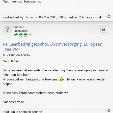
Niet meer van toepassing.
s
t
T
Last edited by
Daniel
on 06 Mar 2015, 18:55, edited 2 times in total.
o
p
ErikSint
Treehugger
Re: Leerbedrijf gezocht!!, Boomverzorging, European
Tree Wor
P
04 Jun 2014, 09:50
o
Nou Daniel,
s
t
Dit is sowieso al een welkome verademing. Een fatsoenlijke post waarin
alles aan bod komt.
Ik voorspel een fantastische toekomst
. Helaas kan ik je niet verder
helpen.
Misschien Totaalboombrabant eens proberen.
Succes ermee
T
daar kun je boom op zeggen