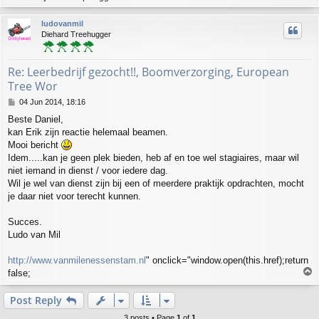
o
p
ludovanmil
Diehard Treehugger
Re: Leerbedrijf gezocht!!, Boomverzorging, European
Tree Wor
P
04 Jun 2014, 18:16
o
Beste Daniel,
s
kan Erik zijn reactie helemaal beamen.
t
Mooi bericht
Idem.....kan je geen plek bieden, heb af en toe wel stagiaires, maar wil
niet iemand in dienst / voor iedere dag.
Wil je wel van dienst zijn bij een of meerdere praktijk opdrachten, mocht
je daar niet voor terecht kunnen.
Succes.
Ludo van Mil
http://www.vanmilenessenstam.nl
" onclick="window.open(this.href);return
T
false;
o
p
Post Reply
3 posts • Page
1
of
1