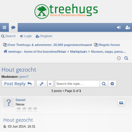
ui
Search
or
Login
Register
og
eg
ck
Over Treehugs & adverteren: 20.000 pageviews/maand
u
Regels forum
in
ist
treehugs - home of the boomknuffelaar
Marktplaats
Klussen, stage, personeel of hulp
lin
m
er
S
ks
s
e
Hout gezocht
a
Moderator:
geert7
r
Search
Advance
Post Reply
c
h
3 posts • Page
1
of
1
Daniel
Nieuw
Hout gezocht
P
03 Jun 2014, 16:31
o