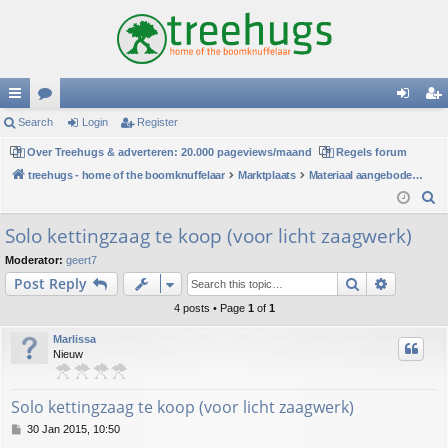
ui
Search
or
Login
Register
og
eg
ck
Over Treehugs & adverteren: 20.000 pageviews/maand
u
Regels forum
in
ist
treehugs - home of the boomknuffelaar
Marktplaats
Materiaal aangeboden/gezocht
lin
m
er
S
ks
s
e
Solo kettingzaag te koop (voor licht zaagwerk)
a
Moderator:
geert7
r
Search
Advance
Post Reply
c
h
4 posts • Page
1
of
1
Marlissa
Nieuw
Solo kettingzaag te koop (voor licht zaagwerk)
P
30 Jan 2015, 10:50
o