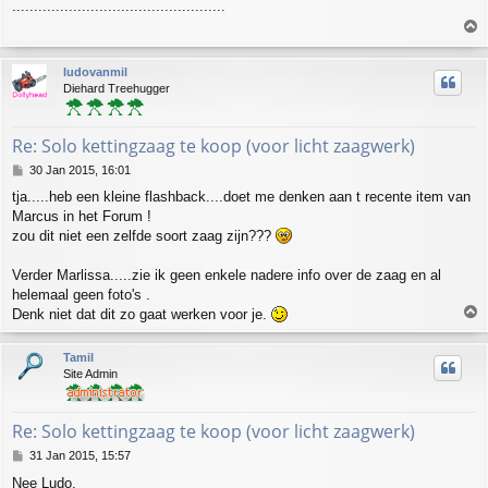
.................................................
s
T
t
o
p
ludovanmil
Diehard Treehugger
Re: Solo kettingzaag te koop (voor licht zaagwerk)
P
30 Jan 2015, 16:01
o
tja.....heb een kleine flashback....doet me denken aan t recente item van
s
Marcus in het Forum !
t
zou dit niet een zelfde soort zaag zijn???
Verder Marlissa.....zie ik geen enkele nadere info over de zaag en al
helemaal geen foto's .
T
Denk niet dat dit zo gaat werken voor je.
o
p
Tamil
Site Admin
Re: Solo kettingzaag te koop (voor licht zaagwerk)
P
31 Jan 2015, 15:57
o
Nee Ludo,
s