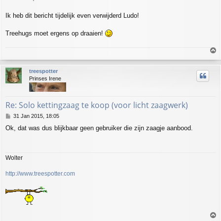
t
Ik heb dit bericht tijdelijk even verwijderd Ludo!
Treehugs moet ergens op draaien!
T
o
p
treespotter
Prinses Irene
Re: Solo kettingzaag te koop (voor licht zaagwerk)
P
31 Jan 2015, 18:05
o
Ok, dat was dus blijkbaar geen gebruiker die zijn zaagje aanbood.
s
t
Wolter
http://www.treespotter.com
T