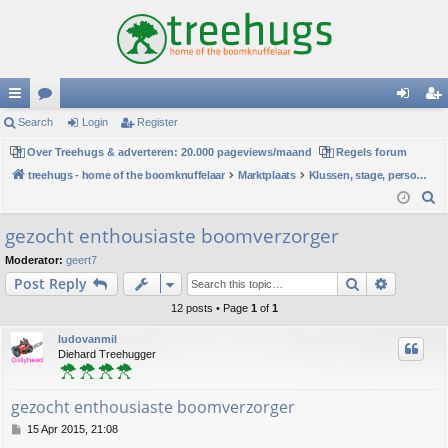
ui
Search
or
Login
Register
og
eg
ck
Over Treehugs & adverteren: 20.000 pageviews/maand
u
Regels forum
in
ist
treehugs - home of the boomknuffelaar
Marktplaats
Klussen, stage, personeel of hulp
lin
m
er
S
ks
s
e
gezocht enthousiaste boomverzorger
a
Moderator:
geert7
r
Search
Advance
Post Reply
c
h
12 posts • Page
1
of
1
ludovanmil
Diehard Treehugger
gezocht enthousiaste boomverzorger
P
15 Apr 2015, 21:08
o