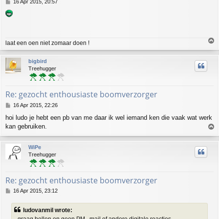
P
16 Apr 2015, 20:57
o
s
t
T
laat een oen niet zomaar doen !
o
p
bigbird
Treehugger
Re: gezocht enthousiaste boomverzorger
P
16 Apr 2015, 22:26
o
hoi ludo je hebt een pb van me daar ik wel iemand ken die vaak wat werk
s
kan gebruiken.
T
t
o
p
WiPe
Treehugger
Re: gezocht enthousiaste boomverzorger
P
16 Apr 2015, 23:12
o
s
ludovanmil wrote:
t
- graag bellen en geen PM , mail of andere digitale reacties.