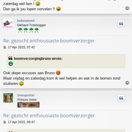
zaterdag wel ben !
T
Dan ga ik jou lopen vervelen !!
o
p
ludovanmil
Diehard Treehugger
Re: gezocht enthousiaste boomverzorger
P
17 Apr 2015, 07:42
o
s
boomverzorgingbruno wrote:
t
Ook diepe excuses aan Bruno
Maar vrijdag en zaterdag kom ik wel helpen en wat in de bomen rond
T
stuiteren
o
p
treespotter
Prinses Irene
Re: gezocht enthousiaste boomverzorger
P
17 Apr 2015, 09:47
o
s