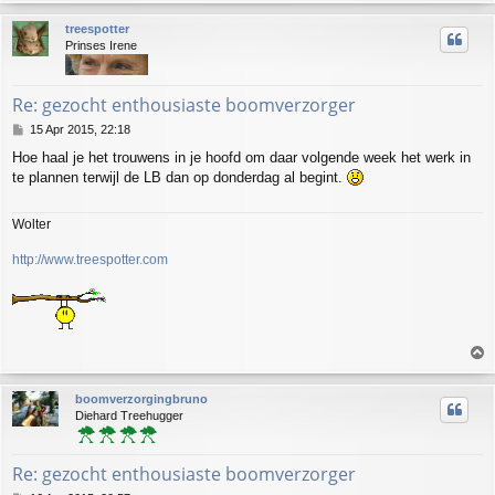
o
p
treespotter
Prinses Irene
Re: gezocht enthousiaste boomverzorger
P
15 Apr 2015, 22:18
o
Hoe haal je het trouwens in je hoofd om daar volgende week het werk in
s
te plannen terwijl de LB dan op donderdag al begint.
t
Wolter
http://www.treespotter.com
T
o
p
boomverzorgingbruno
Diehard Treehugger
Re: gezocht enthousiaste boomverzorger