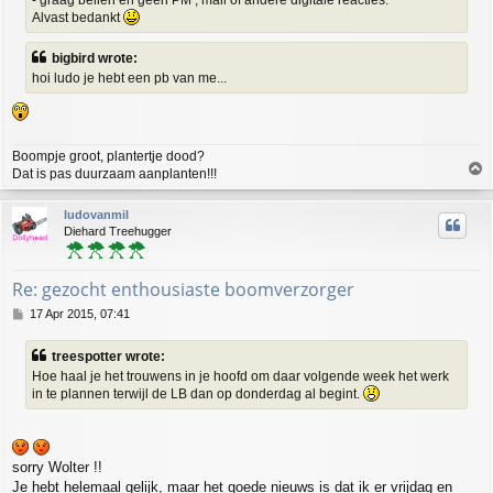
Alvast bedankt
bigbird wrote:
hoi ludo je hebt een pb van me...
Boompje groot, plantertje dood?
T
Dat is pas duurzaam aanplanten!!!
o
p
ludovanmil
Diehard Treehugger
Re: gezocht enthousiaste boomverzorger
P
17 Apr 2015, 07:41
o
s
treespotter wrote:
t
Hoe haal je het trouwens in je hoofd om daar volgende week het werk
in te plannen terwijl de LB dan op donderdag al begint.
sorry Wolter !!
Je hebt helemaal gelijk, maar het goede nieuws is dat ik er vrijdag en