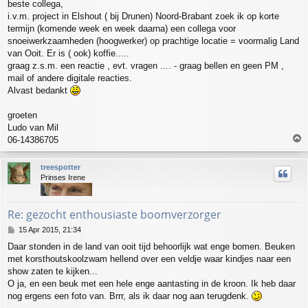
beste collega,
s
i.v.m. project in Elshout ( bij Drunen) Noord-Brabant zoek ik op korte
t
termijn (komende week en week daarna) een collega voor
snoeiwerkzaamheden (hoogwerker) op prachtige locatie = voormalig Land
van Ooit. Er is ( ook) koffie.....
graag z.s.m. een reactie , evt. vragen .... - graag bellen en geen PM ,
mail of andere digitale reacties.
Alvast bedankt
groeten
Ludo van Mil
T
06-14386705
o
p
treespotter
Prinses Irene
Re: gezocht enthousiaste boomverzorger
P
15 Apr 2015, 21:34
o
Daar stonden in de land van ooit tijd behoorlijk wat enge bomen. Beuken
s
met korsthoutskoolzwam hellend over een veldje waar kindjes naar een
t
show zaten te kijken...
O ja, en een beuk met een hele enge aantasting in de kroon. Ik heb daar
nog ergens een foto van. Brrr, als ik daar nog aan terugdenk.