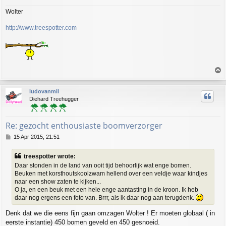
Wolter
http://www.treespotter.com
T
o
p
ludovanmil
Diehard Treehugger
Re: gezocht enthousiaste boomverzorger
P
15 Apr 2015, 21:51
o
s
treespotter wrote:
t
Daar stonden in de land van ooit tijd behoorlijk wat enge bomen.
Beuken met korsthoutskoolzwam hellend over een veldje waar kindjes
naar een show zaten te kijken...
O ja, en een beuk met een hele enge aantasting in de kroon. Ik heb
daar nog ergens een foto van. Brrr, als ik daar nog aan terugdenk.
Denk dat we die eens fijn gaan omzagen Wolter ! Er moeten globaal ( in
eerste instantie) 450 bomen geveld en 450 gesnoeid.