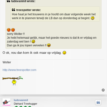
ludovanmil wrote:
t
treespotter wrote:
Hoe haal je het trouwens in je hoofd om daar volgende week het
werk in te plannen terwijl de LB dan op donderdag al begint.
sorry Wolter !!
Je hebt helemaal gelijk, maar het goede nieuws is dat ik er vrijdag en
zaterdag wel ben !
Dan ga ik jou lopen vervelen !!
O ok, nou dan kom ik ook maar op vrijdag.
Wolter
http://www.treespotter.com
T
o
p
ludovanmil
Diehard Treehugger