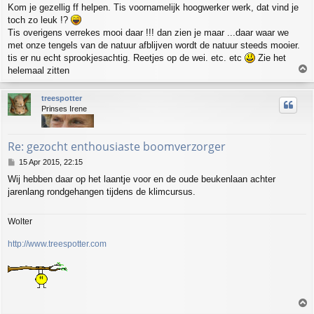
Kom je gezellig ff helpen. Tis voornamelijk hoogwerker werk, dat vind je
toch zo leuk !?
Tis overigens verrekes mooi daar !!! dan zien je maar ...daar waar we
met onze tengels van de natuur afblijven wordt de natuur steeds mooier.
tis er nu echt sprookjesachtig. Reetjes op de wei. etc. etc
Zie het
T
helemaal zitten
o
p
treespotter
Prinses Irene
Re: gezocht enthousiaste boomverzorger
P
15 Apr 2015, 22:15
o
Wij hebben daar op het laantje voor en de oude beukenlaan achter
s
jarenlang rondgehangen tijdens de klimcursus.
t
Wolter
http://www.treespotter.com
T