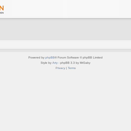
Powered by
phpBB
® Forum Software © phpBB Limited
Style by
Arty
- phpBB 3.3 by MrGaby
Privacy
|
Terms