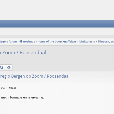
Regels forum
treehugs - home of the boomknuffelaar
Marktplaats
Klussen, st
p Zoom / Roosendaal
Search
Advanced search
 regio Bergen op Zoom / Roosendaal
 BoZ/ Rdaal.
 met informatie en je ervaring.