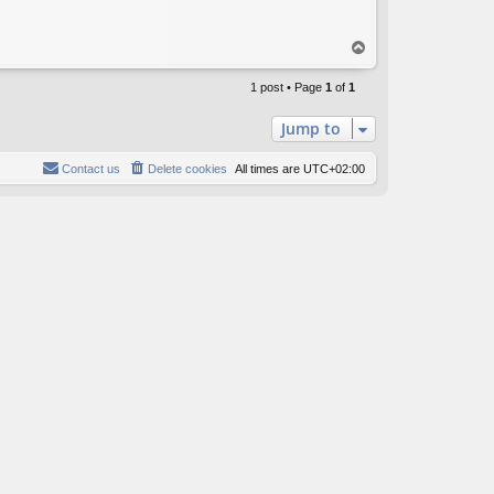
T
o
p
1 post • Page
1
of
1
Jump to
Contact us
Delete cookies
All times are
UTC+02:00