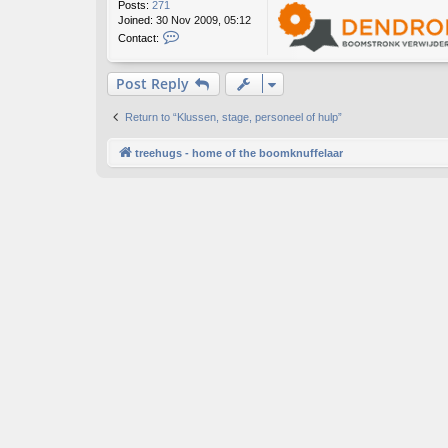
Posts:
271
Joined:
30 Nov 2009, 05:12
C
Contact:
o
n
t
Post Reply
a
c
Return to “Klussen, stage, personeel of hulp”
t
M
treehugs - home of the boomknuffelaar
a
r
c