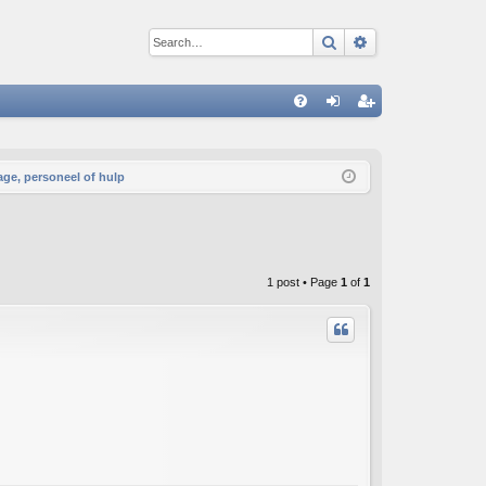
Search
Advanced sear
Q
FA
og
eg
Q
in
ist
age, personeel of hulp
er
1 post • Page
1
of
1