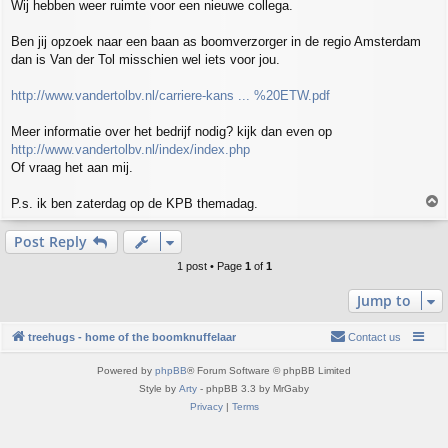
Wij hebben weer ruimte voor een nieuwe collega.
s
t
Ben jij opzoek naar een baan as boomverzorger in de regio Amsterdam
dan is Van der Tol misschien wel iets voor jou.
http://www.vandertolbv.nl/carriere-kans ... %20ETW.pdf
Meer informatie over het bedrijf nodig? kijk dan even op
http://www.vandertolbv.nl/index/index.php
Of vraag het aan mij.
T
P.s. ik ben zaterdag op de KPB themadag.
o
p
Post Reply
1 post • Page
1
of
1
Jump to
treehugs - home of the boomknuffelaar
Contact us
Powered by
phpBB
® Forum Software © phpBB Limited
Style by
Arty
- phpBB 3.3 by MrGaby
Privacy
|
Terms