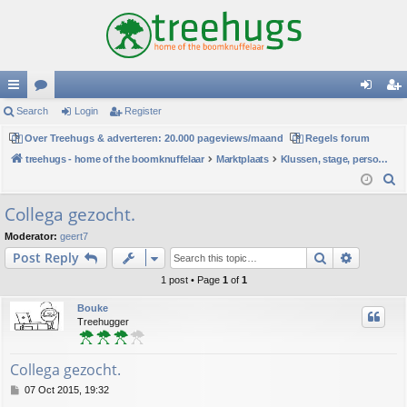
ui
Search
or
Login
Register
og
eg
ck
Over Treehugs & adverteren: 20.000 pageviews/maand
u
Regels forum
in
ist
treehugs - home of the boomknuffelaar
Marktplaats
Klussen, stage, personeel of hulp
lin
m
er
S
ks
s
e
Collega gezocht.
a
Moderator:
geert7
r
Search
Advance
Post Reply
c
h
1 post • Page
1
of
1
Bouke
Treehugger
Collega gezocht.
P
07 Oct 2015, 19:32
o