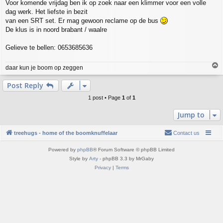
Voor komende vrijdag ben ik op zoek naar een klimmer voor een volle
s
dag werk. Het liefste in bezit
t
van een SRT set. Er mag gewoon reclame op de bus
De klus is in noord brabant / waalre
Gelieve te bellen: 0653685636
T
daar kun je boom op zeggen
o
p
Post Reply
1 post • Page
1
of
1
Jump to
treehugs - home of the boomknuffelaar
Contact us
Powered by
phpBB
® Forum Software © phpBB Limited
Style by
Arty
- phpBB 3.3 by MrGaby
Privacy
|
Terms