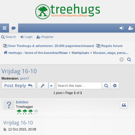
ui
Search
or
Login
Register
og
eg
ck
Over Treehugs & adverteren: 20.000 pageviews/maand
u
Regels forum
in
ist
treehugs - home of the boomknuffelaar
Marktplaats
Klussen, stage, personeel of hulp
lin
m
er
S
ks
s
e
Vrijdag 16-10
a
Moderator:
geert7
r
Search
Advance
Post Reply
c
h
1 post • Page
1
of
1
ErikSint
Treehugger
Vrijdag 16-10
P
12 Oct 2015, 20:08
o