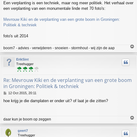
Een verplanting is een techniek, maar nog meer politiek. Het verhaal over
s
een verplanting van een monumentale linde met 70 foto's:
t
Mevrouw Kiki en de verplanting van een grote boom in Groningen:
Politiek & techniek
foto's uit 2014
T
boom7 - advies - verwijderen - snoeien - stormhout - wij zijn de aap
o
p
ErikSint
Treehugger
Re: Mevrouw Kiki en de verplanting van een grote boom
in Groningen: Politiek & techniek
P
12 Oct 2015, 20:11
o
hoe krijg je die damplaten er onder uit? of laat je die zitten?
s
t
T
daar kun je boom op zeggen
o
p
geert7
Treehugger