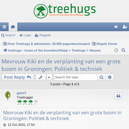
ui
Search
or
Login
Register
og
eg
ck
Over Treehugs & adverteren: 20.000 pageviews/maand
u
Regels forum
in
ist
S
treehugs - home of the boomknuffelaar
Treehugs
Nieuws
lin
m
er
e
Mevrouw Kiki en de verplanting van een grote
ks
s
a
boom in Groningen: Politiek & techniek
r
c
Search
Advance
Post Reply
h
3 posts • Page
1
of
1
geert7
Treehugger
Mevrouw Kiki en de verplanting van een grote boom in
Groningen: Politiek & techniek
P
12 Oct 2015, 17:54
o