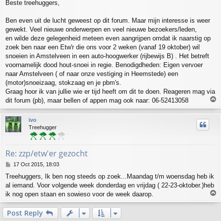
Beste treehuggers,
s
t
Ben even uit de lucht geweest op dit forum. Maar mijn interesse is weer
gewekt. Veel nieuwe onderwerpen en veel nieuwe bezoekers/leden,
en wilde deze gelegenheid meteen even aangrijpen omdat ik naarstig op
zoek ben naar een Etw'r die ons voor 2 weken (vanaf 19 oktober) wil
snoeien in Amstelveen in een auto-hoogwerker (rijbewijs B) . Het betreft
voornamelijk dood hout-snoei in regie. Benodigdheden: Eigen vervoer
naar Amstelveen ( of naar onze vestiging in Heemstede) een
(motor)snoeizaag, stokzaag en je pbm's.
Graag hoor ik van jullie wie er tijd heeft om dit te doen. Reageren mag via
T
dit forum (pb), maar bellen of appen mag ook naar: 06-52413058
o
p
ivo
Treehugger
Re: zzp/etw'er gezocht
P
17 Oct 2015, 18:03
o
Treehuggers, Ik ben nog steeds op zoek...Maandag t/m woensdag heb ik
s
al iemand. Voor volgende week donderdag en vrijdag ( 22-23-oktober.)heb
t
T
ik nog open staan en sowieso voor de week daarop.
o
p
Post Reply