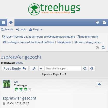
ui
Search
or
Login
Register
og
eg
ck
Over Treehugs & adverteren: 20.000 pageviews/maand
u
Regels forum
in
ist
treehugs - home of the boomknuffelaar
Marktplaats
Klussen, stage, personeel of hulp
lin
m
er
S
ks
s
e
zzp/etw'er gezocht
a
Moderator:
geert7
r
Search
Advance
Post Reply
c
h
2 posts • Page
1
of
1
ivo
Treehugger
zzp/etw'er gezocht
P
15 Oct 2015, 21:17
o