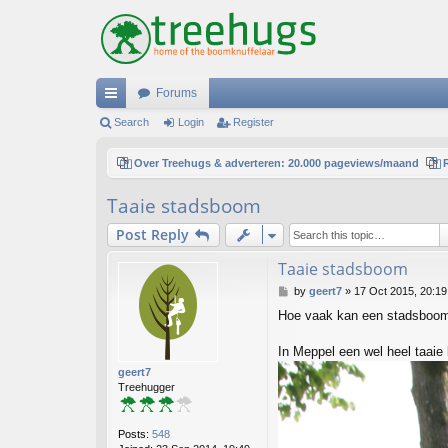
Forums
ui
Search
Login
Register
ck
Over Treehugs & adverteren: 20.000 pageviews/maand
lin
Taaie stadsboom
ks
Post Reply
Taaie stadsboom
P
by
geert7
»
17 Oct 2015, 20:19
o
Hoe vaak kan een stadsboom e
s
t
In Meppel een wel heel taaie
geert7
Treehugger
Posts:
548