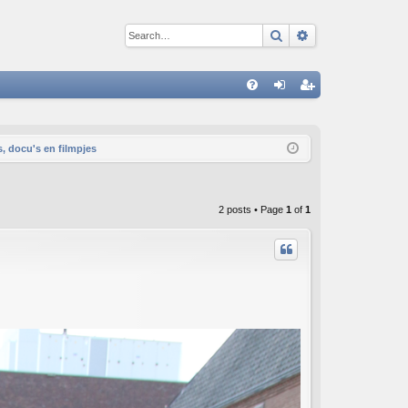
Search
Advanced sear
Q
FA
og
eg
Q
in
ist
s, docu's en filmpjes
er
2 posts • Page
1
of
1