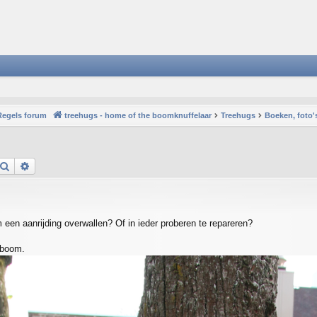
Regels forum
treehugs - home of the boomknuffelaar
Treehugs
Boeken, foto'
Search
Advanced search
en aanrijding overwallen? Of in ieder proberen te repareren?
 boom.