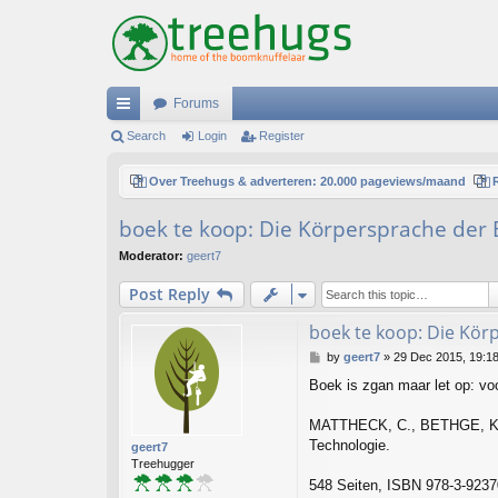
Forums
ui
Search
Login
Register
ck
Over Treehugs & adverteren: 20.000 pageviews/maand
lin
boek te koop: Die Körpersprache der
ks
Moderator:
geert7
Post Reply
boek te koop: Die Kör
P
by
geert7
»
29 Dec 2015, 19:1
o
Boek is zgan maar let op: voor
s
t
MATTHECK, C., BETHGE, K., &
Technologie.
geert7
Treehugger
548 Seiten, ISBN 978-3-9237