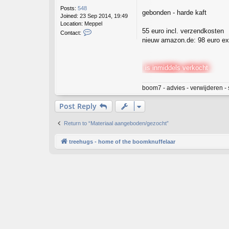
Posts:
548
gebonden - harde kaft
Joined:
23 Sep 2014, 19:49
Location:
Meppel
55 euro incl. verzendkosten
C
Contact:
o
nieuw amazon.de: 98 euro e
n
t
a
is inmiddels verkocht
c
t
g
boom7 - advies - verwijderen - 
e
e
Post Reply
r
t
7
Return to “Materiaal aangeboden/gezocht”
treehugs - home of the boomknuffelaar