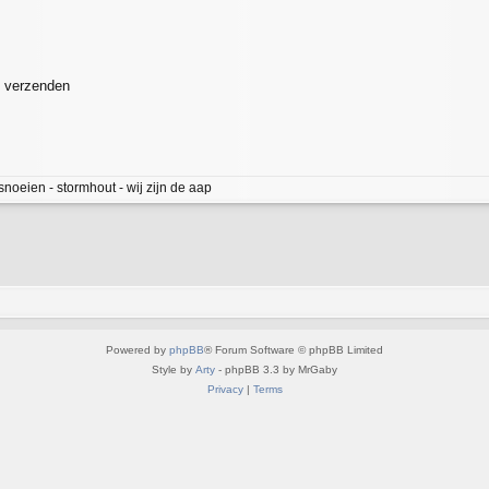
x verzenden
snoeien - stormhout - wij zijn de aap
Powered by
phpBB
® Forum Software © phpBB Limited
Style by
Arty
- phpBB 3.3 by MrGaby
Privacy
|
Terms