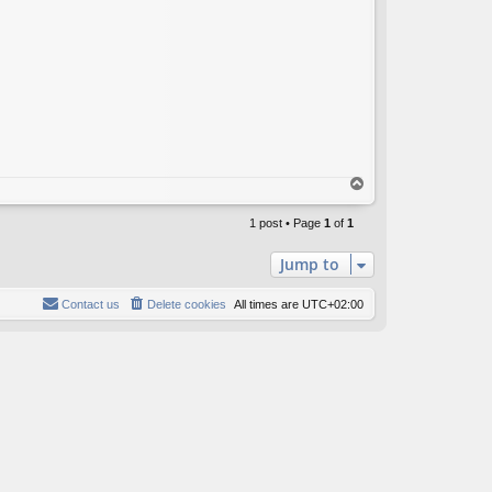
T
o
p
1 post • Page
1
of
1
Jump to
Contact us
Delete cookies
All times are
UTC+02:00