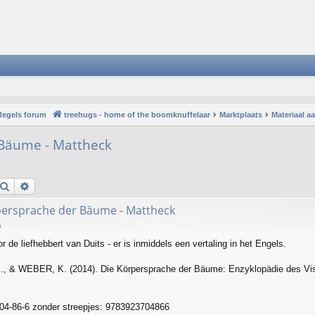
Regels forum
treehugs - home of the boomknuffelaar
Marktplaats
Materiaal 
 Bäume - Mattheck
Search
Advanced search
persprache der Bäume - Mattheck
8
 de liefhebbert van Duits - er is inmiddels een vertaling in het Engels.
 WEBER, K. (2014). Die Körpersprache der Bäume: Enzyklopädie des Visual
04-86-6 zonder streepjes: 9783923704866