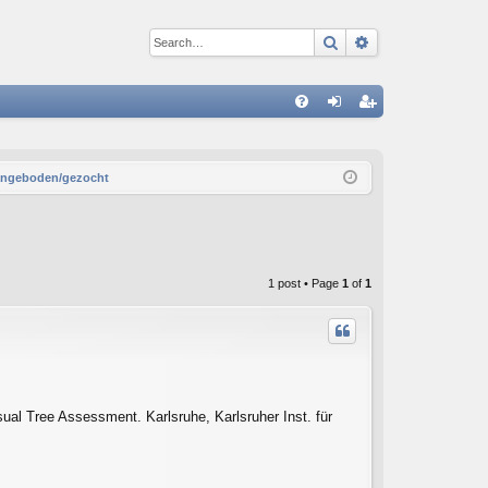
Search
Advanced sear
Q
FA
og
eg
Q
in
ist
aangeboden/gezocht
er
1 post • Page
1
of
1
 Tree Assessment. Karlsruhe, Karlsruher Inst. für