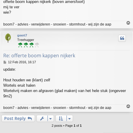
offerte boom kappen nijkerk (boven amersfoort)
s
mij te ver
t
wie?
T
boom7 - advies - verwijderen - snoeien - stormhout - wij zijn de aap
o
p
geert7
Treehugger
Re: offerte boom kappen nijkerk
P
12 Feb 2016, 16:17
o
update:
s
t
Hout houden we (klant) zelf
Wortels eruit halen
Wortelvrij maken en afgraven (glad maken) van het hele stuk (ongeveer
9m2)
T
boom7 - advies - verwijderen - snoeien - stormhout - wij zijn de aap
o
p
Post Reply
2 posts • Page
1
of
1