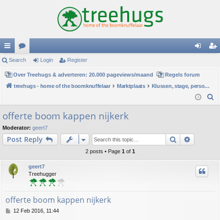
ui
Search
or
Login
Register
og
eg
ck
Over Treehugs & adverteren: 20.000 pageviews/maand
u
Regels forum
in
ist
treehugs - home of the boomknuffelaar
Marktplaats
Klussen, stage, personeel of hulp
lin
m
er
S
ks
s
e
offerte boom kappen nijkerk
a
Moderator:
geert7
r
Search
Advance
Post Reply
c
h
2 posts • Page
1
of
1
geert7
Treehugger
offerte boom kappen nijkerk
P
12 Feb 2016, 11:44
o