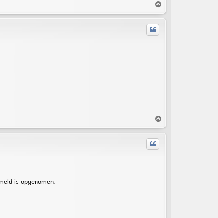
T
o
p
T
o
p
ermeld is opgenomen.