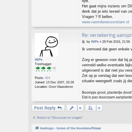
t
rijdt.
l
Het gaat mijns inziens om DIR
u
denk dat je iets teveel van z
d
Vragen ? ff bellen.
o
www.vanmilenesssnstam.nl
v
a
n
Re: verzekering aanspr
m
i
P
by
WiPe
»
29 Feb 2016, 21:56
l
o
Ik vermoed dat geen enkele v
s
t
Zorg er gewoon voor dat bij 
WiPe
Treehugger
vermeld welke eventuele bijk
uitgevoerd is dat niet jou ver
Zet op je verslag dat een bo
Posts:
424
situatie weergeeft zoals jij 
Joined:
13 Dec 2007, 20:28
Location:
Oost-Vlaanderen
Boompje groot, plantertje dood
Dat is pas duurzaam aanplanten
Post Reply
Return to “Discussie en vragen”
treehugs - home of the boomknuffelaar