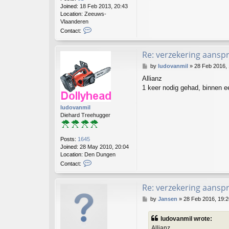
Joined:
18 Feb 2013, 20:43
Location:
Zeeuws-
Vlaanderen
C
Contact:
o
n
t
Re: verzekering aanspr
a
P
by
ludovanmil
»
28 Feb 2016, 
c
o
t
Allianz
s
G
1 keer nodig gehad, binnen 
t
e
r
t
ludovanmil
d
Diehard Treehugger
c
Posts:
1645
Joined:
28 May 2010, 20:04
Location:
Den Dungen
C
Contact:
o
n
t
Re: verzekering aanspr
a
P
by
Jansen
»
28 Feb 2016, 19:2
c
o
t
s
l
ludovanmil wrote:
t
u
Allianz