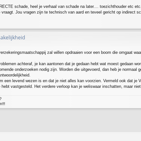
ECTE schade, heel je verhaal van schade na later.... toezichthouder etc etc.
e vraagt. Jou vragen zijn te technisch van aard en teveel gericht op indirect s
akelijkheid
erzekeringsmaatschappij zal willen opdraaien voor een boom die omgaat waarb
problemen achteraf, je kan aantonen dat je gedaan hebt wat moest gedaan word
omende onderzoeken nodig zijn. Worden die uitgevoerd, dan heb je normaal g
antwoordelijkheid.
om een levend wezen is en dat je niet alles kan voorzien. Vermeld ook dat j
die hebt vastgesteld. Het verdere verloop kan je weliswaar inschatten, maar nie
?
!!!