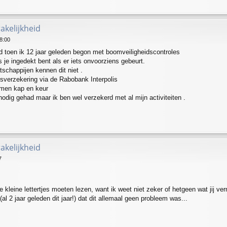
akelijkheid
8:00
d toen ik 12 jaar geleden begon met boomveiligheidscontroles
als je ingedekt bent als er iets onvoorziens gebeurt.
chappijen kennen dit niet .
jfsverzekering via de Rabobank Interpolis
omen kap en keur
nodig gehad maar ik ben wel verzekerd met al mijn activiteiten .
akelijkheid
7
 kleine lettertjes moeten lezen, want ik weet niet zeker of hetgeen wat jij v
al 2 jaar geleden dit jaar!) dat dit allemaal geen probleem was...