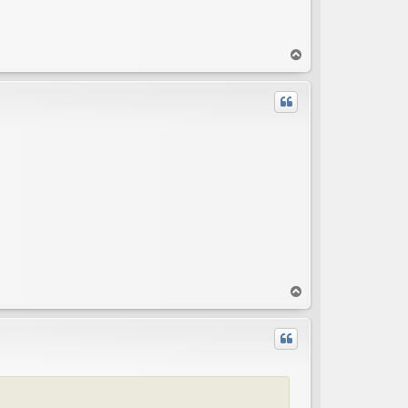
T
o
p
T
o
p