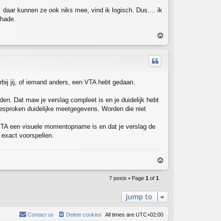
 daar kunnen ze ook niks mee, vind ik logisch. Dus.... ik
chade.
T
o
p
ij jij, of iemand anders, een VTA hebt gedaan.
en. Dat maw je verslag compleet is en je duidelijk hebt
esproken duidelijke meetgegevens. Worden die niet
e VTA een visuele momentopname is en dat je verslag de
t exact voorspellen.
T
o
p
7 posts • Page
1
of
1
Jump to
Contact us
Delete cookies
All times are
UTC+02:00