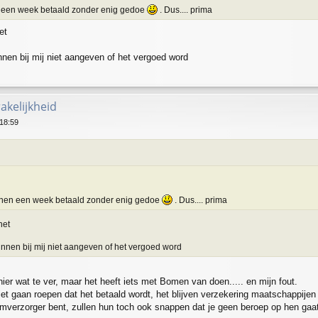
n een week betaald zonder enig gedoe
. Dus.... prima
et
unnen bij mij niet aangeven of het vergoed word
akelijkheid
18:59
nnen een week betaald zonder enig gedoe
. Dus.... prima
het
kunnen bij mij niet aangeven of het vergoed word
ier wat te ver, maar het heeft iets met Bomen van doen..... en mijn fout.
iet gaan roepen dat het betaald wordt, het blijven verzekering maatschappije
 boomverzorger bent, zullen hun toch ook snappen dat je geen beroep op hen g