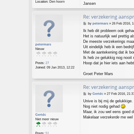
Location:
Den hoorn
Jansen
Re: verzekering aanspr
P
by
petermars
»
26 Feb 2016, 1
o
Ik heb dit probleem ook geha
s
Het is natuurlijk wel prettig 
t
De meeste verzekerings maats
petermars
Uit eindelijk heb ik een bedri
Nieuw
Met de aantekening dat ik b
Ik heb ze gelukkig nog nooit 
Hoop dat je hier iets aan hebt
Posts:
27
Joined:
09 Jan 2013, 12:22
Groet Peter Mars
Re: verzekering aanspr
P
by
Gertdc
»
27 Feb 2016, 21:3
o
Unive is bij mij de gelukkige.
s
Nog niet nodig gehad
t
Maar, ik zou wel eens goed de
Gertdc
Makelaar
verzekerde
me wel (
Niet meer nieuw
Posts:
51