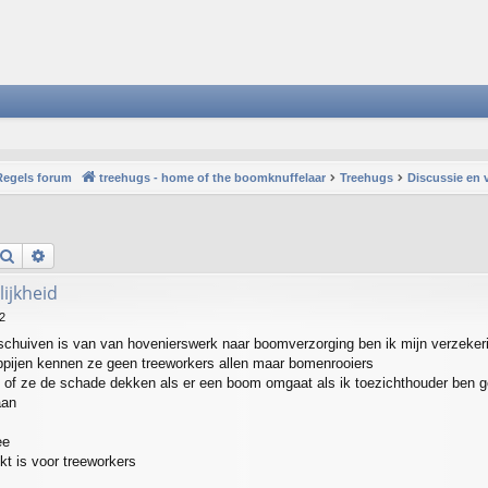
Regels forum
treehugs - home of the boomknuffelaar
Treehugs
Discussie en 
Search
Advanced search
ijkheid
2
schuiven is van van hovenierswerk naar boomverzorging ben ik mijn verzeker
ppijen kennen ze geen treeworkers allen maar bomenrooiers
 of ze de schade dekken als er een boom omgaat als ik toezichthouder ben 
aan
ee
kt is voor treeworkers