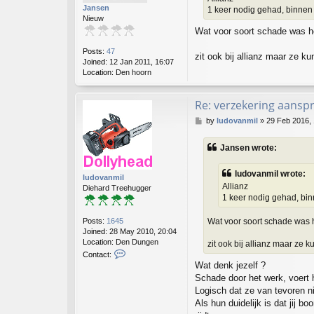
d
Jansen
1 keer nodig gehad, binne
o
Nieuw
v
Wat voor soort schade was h
a
n
Posts:
47
m
zit ook bij allianz maar ze k
Joined:
12 Jan 2011, 16:07
i
Location:
Den hoorn
l
Re: verzekering aanspr
P
by
ludovanmil
»
29 Feb 2016, 
o
s
Jansen wrote:
t
ludovanmil wrote:
ludovanmil
Allianz
Diehard Treehugger
1 keer nodig gehad, bi
Posts:
1645
Wat voor soort schade was 
Joined:
28 May 2010, 20:04
Location:
Den Dungen
zit ook bij allianz maar ze 
C
Contact:
o
Wat denk jezelf ?
n
Schade door het werk, voert h
t
Logisch dat ze van tevoren n
a
Als hun duidelijk is dat jij
c