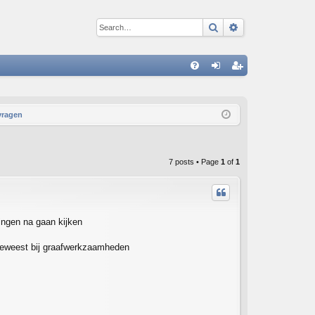
Search
Advanced sear
Q
FA
og
eg
Q
in
ist
vragen
er
7 posts • Page
1
of
1
ingen na gaan kijken
geweest bij graafwerkzaamheden