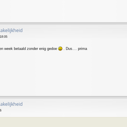
akelijkheid
18:05
een week betaald zonder enig gedoe
. Dus.... prima
akelijkheid
6