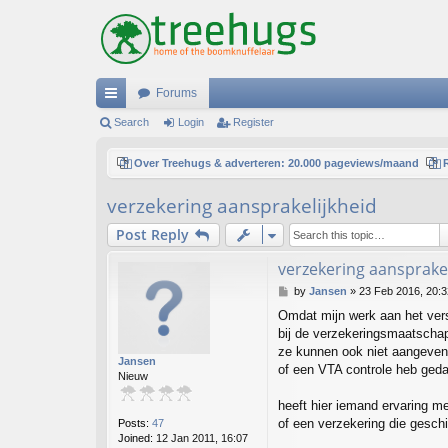
Forums
ui
Search
Login
Register
ck
Over Treehugs & adverteren: 20.000 pageviews/maand
lin
verzekering aansprakelijkheid
ks
Post Reply
verzekering aansprakel
P
by
Jansen
»
23 Feb 2016, 20:3
o
Omdat mijn werk aan het ver
s
bij de verzekeringsmaatscha
t
ze kunnen ook niet aangeven
Jansen
of een VTA controle heb ged
Nieuw
heeft hier iemand ervaring m
of een verzekering die geschi
Posts:
47
Joined:
12 Jan 2011, 16:07