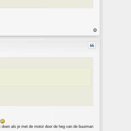
T
o
p
n
aat doen als je met de motor door de heg van de buurman