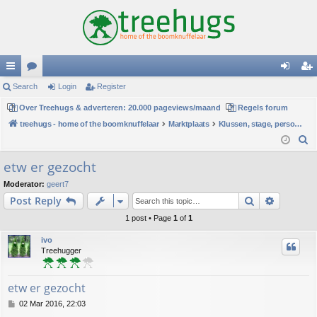
ui
Search
or
Login
Register
og
eg
ck
Over Treehugs & adverteren: 20.000 pageviews/maand
u
Regels forum
in
ist
treehugs - home of the boomknuffelaar
Marktplaats
Klussen, stage, personeel of hulp
lin
m
er
S
ks
s
e
etw er gezocht
a
Moderator:
geert7
r
Search
Advance
Post Reply
c
h
1 post • Page
1
of
1
ivo
Treehugger
etw er gezocht
P
02 Mar 2016, 22:03
o