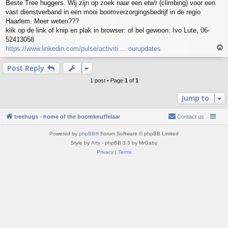
Beste Tree huggers. Wij zijn op zoek naar een etw'r (climbing) voor een
s
vast dienstverband in een mooi boomverzorgingsbedrijf in de regio
t
Haarlem. Meer weten???
klik op de link of knip en plak in browser: of bel gewoon: Ivo Lute, 06-
52413058
T
https://www.linkedin.com/pulse/activiti ... ourupdates
o
p
Post Reply
1 post • Page
1
of
1
Jump to
treehugs - home of the boomknuffelaar
Contact us
Powered by
phpBB
® Forum Software © phpBB Limited
Style by
Arty
- phpBB 3.3 by MrGaby
Privacy
|
Terms