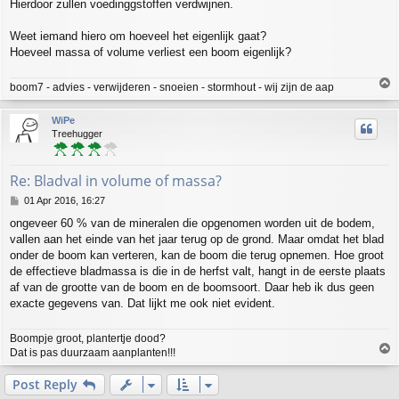
Hierdoor zullen voedinggstoffen verdwijnen.
t
Weet iemand hiero om hoeveel het eigenlijk gaat?
Hoeveel massa of volume verliest een boom eigenlijk?
T
boom7 - advies - verwijderen - snoeien - stormhout - wij zijn de aap
o
p
WiPe
Treehugger
Re: Bladval in volume of massa?
P
01 Apr 2016, 16:27
o
ongeveer 60 % van de mineralen die opgenomen worden uit de bodem,
s
vallen aan het einde van het jaar terug op de grond. Maar omdat het blad
t
onder de boom kan verteren, kan de boom die terug opnemen. Hoe groot
de effectieve bladmassa is die in de herfst valt, hangt in de eerste plaats
af van de grootte van de boom en de boomsoort. Daar heb ik dus geen
exacte gegevens van. Dat lijkt me ook niet evident.
Boompje groot, plantertje dood?
T
Dat is pas duurzaam aanplanten!!!
o
p
Post Reply