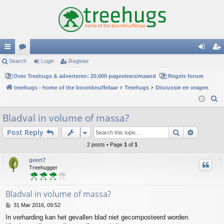
ui
Search
or
Login
Register
og
eg
ck
Over Treehugs & adverteren: 20.000 pageviews/maand
u
Regels forum
in
ist
treehugs - home of the boomknuffelaar
Treehugs
Discussie en vragen
lin
m
er
S
ks
s
e
Bladval in volume of massa?
a
Search
Advance
Post Reply
r
c
2 posts • Page
1
of
1
h
geert7
Treehugger
Bladval in volume of massa?
P
31 Mar 2016, 09:52
o
In verharding kan het gevallen blad niet gecomposteerd worden.
s