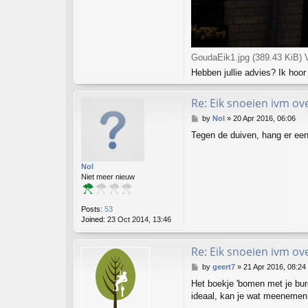
GoudaEik1.jpg (389.43 KiB) 
Hebben jullie advies? Ik hoor
Re: Eik snoeien ivm ove
P
by
Nol
»
20 Apr 2016, 06:06
o
Tegen de duiven, hang er een 
s
t
Nol
Niet meer nieuw
Posts:
53
Joined:
23 Oct 2014, 13:46
Re: Eik snoeien ivm ove
P
by
geert7
»
21 Apr 2016, 08:24
o
Het boekje 'bomen met je bure
s
ideaal, kan je wat meenemen 
t