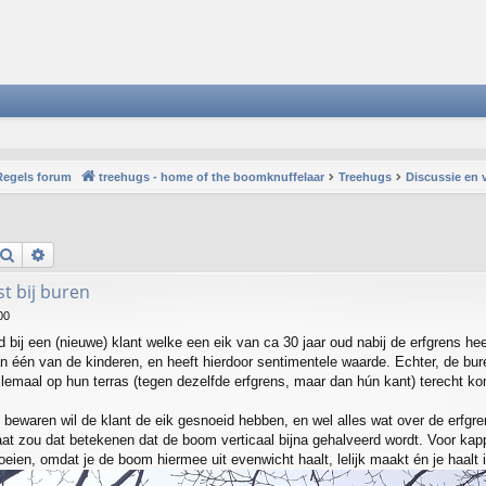
Regels forum
treehugs - home of the boomknuffelaar
Treehugs
Discussie en 
Search
Advanced search
st bij buren
00
bij een (nieuwe) klant welke een eik van ca 30 jaar oud nabij de erfgrens heef
n één van de kinderen, en heeft hierdoor sentimentele waarde. Echter, de bure
allemaal op hun terras (tegen dezelfde erfgrens, maar dan hún kant) terecht ko
bewaren wil de klant de eik gesnoeid hebben, en wel alles wat over de erfgr
taat zou dat betekenen dat de boom verticaal bijna gehalveerd wordt. Voor ka
ien, omdat je de boom hiermee uit evenwicht haalt, lelijk maakt én je haalt i