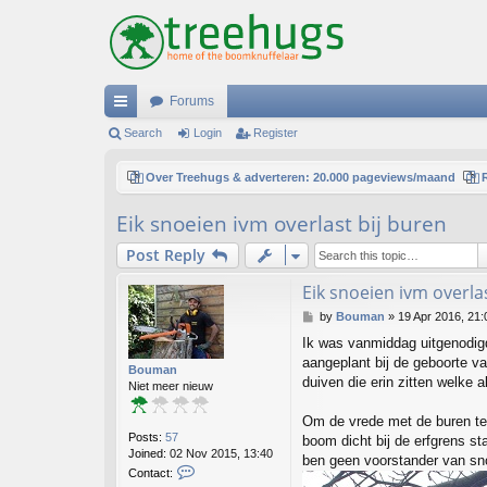
Forums
ui
Search
Login
Register
ck
Over Treehugs & adverteren: 20.000 pageviews/maand
lin
Eik snoeien ivm overlast bij buren
ks
Post Reply
Eik snoeien ivm overla
P
by
Bouman
»
19 Apr 2016, 21:
o
Ik was vanmiddag uitgenodigd 
s
aangeplant bij de geboorte va
t
Bouman
duiven die erin zitten welke 
Niet meer nieuw
Om de vrede met de buren te 
Posts:
57
boom dicht bij de erfgrens s
Joined:
02 Nov 2015, 13:40
ben geen voorstander van snoe
C
Contact:
o