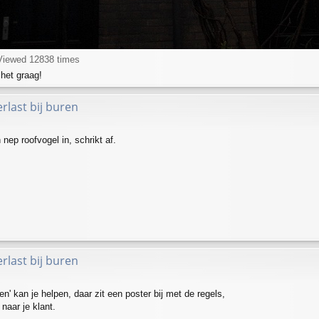
Viewed 12838 times
 het graag!
rlast bij buren
nep roofvogel in, schrikt af.
rlast bij buren
n' kan je helpen, daar zit een poster bij met de regels,
naar je klant.