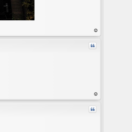
T
o
p
T
o
p