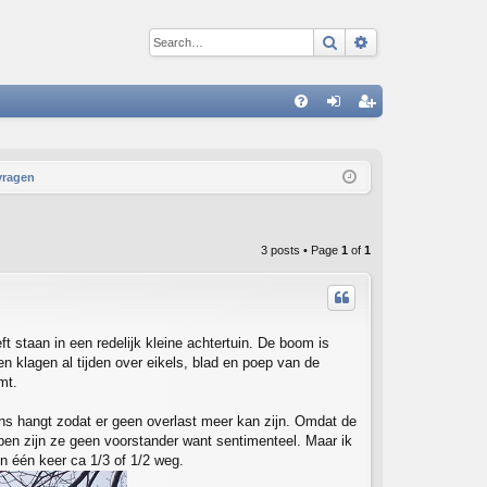
Search
Advanced sear
Q
FA
og
eg
Q
in
ist
vragen
er
3 posts • Page
1
of
1
t staan in een redelijk kleine achtertuin. De boom is
n klagen al tijden over eikels, blad en poep van de
mt.
ens hangt zodat er geen overlast meer kan zijn. Omdat de
ppen zijn ze geen voorstander want sentimenteel. Maar ik
n één keer ca 1/3 of 1/2 weg.