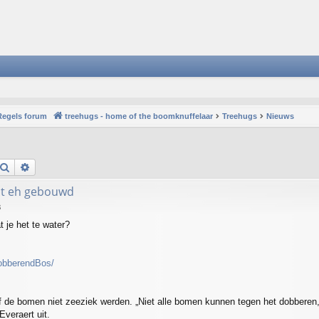
Regels forum
treehugs - home of the boomknuffelaar
Treehugs
Nieuws
Search
Advanced search
dt eh gebouwd
3
 je het te water?
obberendBos/
 of de bomen niet zeeziek werden. „Niet alle bomen kunnen tegen het dobberen
veraert uit.