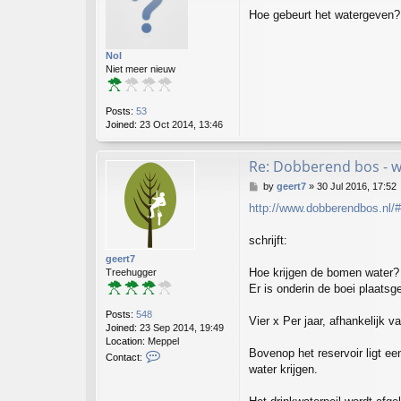
o
Hoe gebeurt het watergeven?
s
t
Nol
Niet meer nieuw
Posts:
53
Joined:
23 Oct 2014, 13:46
Re: Dobberend bos - 
P
by
geert7
»
30 Jul 2016, 17:52
o
http://www.dobberendbos.nl/
s
t
schrijft:
geert7
Hoe krijgen de bomen water?
Treehugger
Er is onderin de boei plaats
Posts:
548
Vier x Per jaar, afhankelijk
Joined:
23 Sep 2014, 19:49
Location:
Meppel
Bovenop het reservoir ligt ee
C
Contact:
o
water krijgen.
n
t