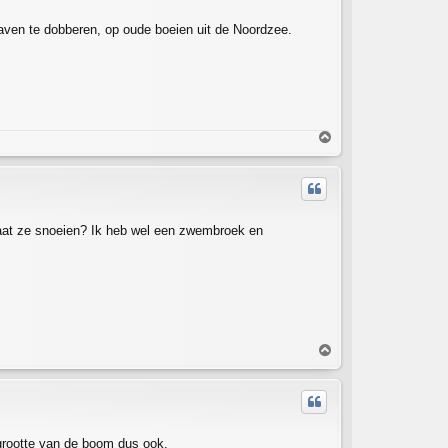
haven te dobberen, op oude boeien uit de Noordzee.
T
o
p
gaat ze snoeien? Ik heb wel een zwembroek en
T
o
p
 grootte van de boom dus ook.