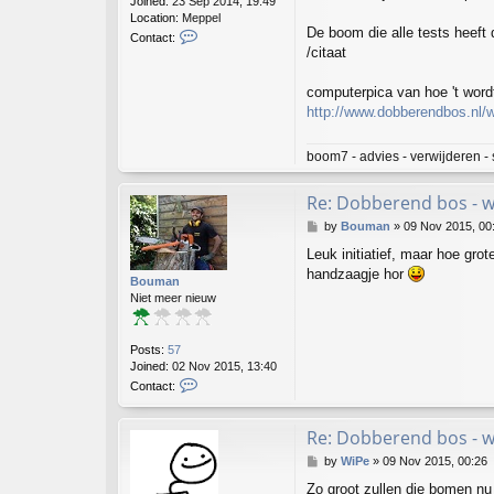
Joined:
23 Sep 2014, 19:49
Location:
Meppel
De boom die alle tests heeft
C
Contact:
o
/citaat
n
t
computerpica van hoe 't wordt
a
http://www.dobberendbos.nl/wp
c
t
g
boom7 - advies - verwijderen - 
e
e
Re: Dobberend bos - 
r
t
P
by
Bouman
»
09 Nov 2015, 00
7
o
Leuk initiatief, maar hoe gr
s
handzaagje hor
t
Bouman
Niet meer nieuw
Posts:
57
Joined:
02 Nov 2015, 13:40
C
Contact:
o
n
t
Re: Dobberend bos - 
a
P
by
WiPe
»
09 Nov 2015, 00:26
c
o
t
Zo groot zullen die bomen nu
s