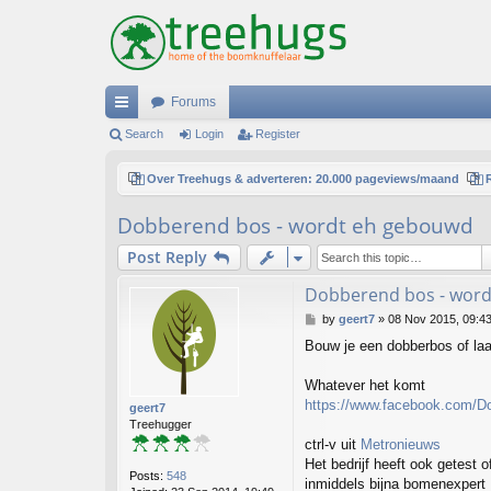
Forums
ui
Search
Login
Register
ck
Over Treehugs & adverteren: 20.000 pageviews/maand
lin
Dobberend bos - wordt eh gebouwd
ks
Post Reply
Dobberend bos - wor
P
by
geert7
»
08 Nov 2015, 09:4
o
Bouw je een dobberbos of laat
s
t
Whatever het komt
https://www.facebook.com/D
geert7
Treehugger
ctrl-v uit
Metronieuws
Het bedrijf heeft ook getest
Posts:
548
inmiddels bijna bomenexpert E