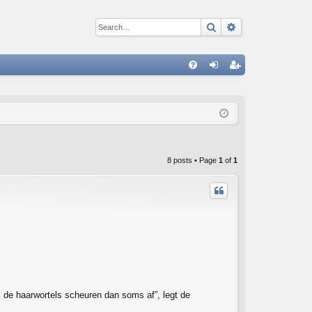
Search
Advanced sear
Q
FA
og
eg
Q
in
ist
er
8 posts • Page
1
of
1
, de haarwortels scheuren dan soms af”, legt de