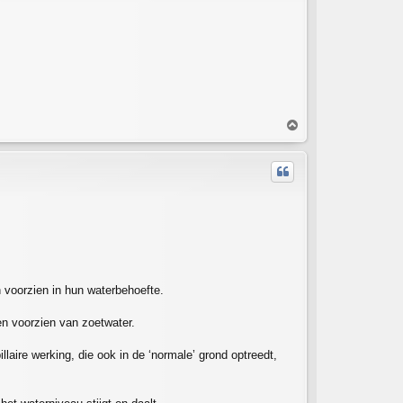
T
o
p
 voorzien in hun waterbehoefte.
en voorzien van zoetwater.
laire werking, die ook in de ‘normale’ grond optreedt,