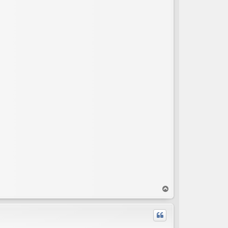
T
o
p