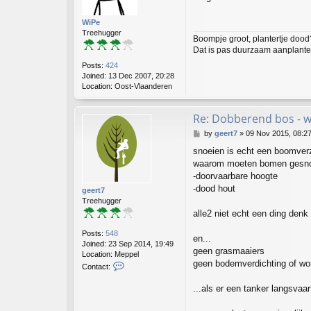
B
t
o
WiPe
u
Treehugger
m
Boompje groot, plantertje dood
a
Dat is pas duurzaam aanplanten
n
Posts:
424
Joined:
13 Dec 2007, 20:28
Location:
Oost-Vlaanderen
Re: Dobberend bos - 
P
by
geert7
»
09 Nov 2015, 08:2
o
snoeien is echt een boomverz
s
waarom moeten bomen gesno
t
-doorvaarbare hoogte
-dood hout
geert7
Treehugger
alle2 niet echt een ding denk 
Posts:
548
en...
Joined:
23 Sep 2014, 19:49
geen grasmaaiers
Location:
Meppel
geen bodemverdichting of wo
C
Contact:
o
n
...als er een tanker langsvaar
t
a