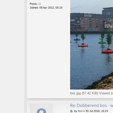
Posts:
11
Joined:
08 Apr 2012, 00:19
bos.jpg (57.42 KiB) Viewed 
Re: Dobberend bos - 
P
by
Nol
»
30 Jul 2016, 16:24