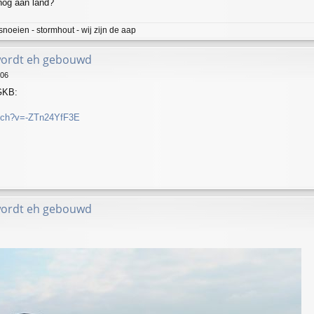
nog aan land?
snoeien - stormhout - wij zijn de aap
wordt eh gebouwd
:06
 GKB:
atch?v=-ZTn24YfF3E
wordt eh gebouwd