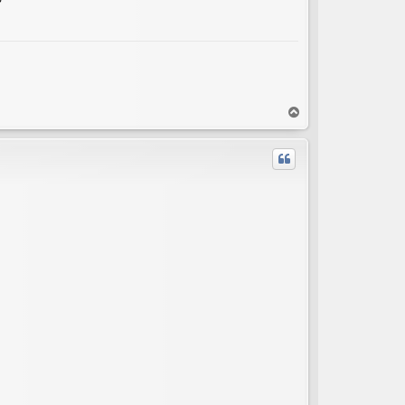
T
o
p