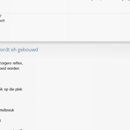
?
!!!
wordt eh gebouwd
7
orgers reflex,
eid worden
ik op die plek
rtelbreuk
t