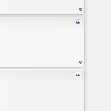
T
o
p
T
o
p