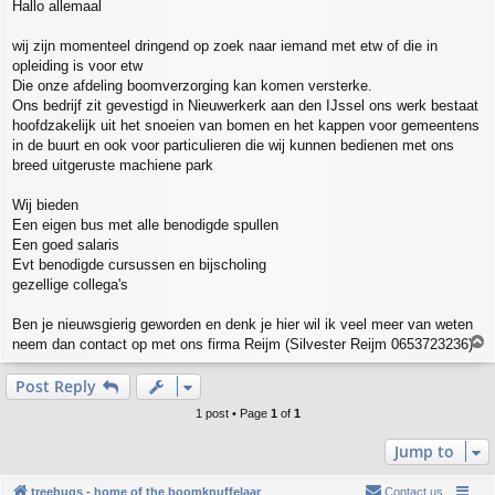
Hallo allemaal
s
t
wij zijn momenteel dringend op zoek naar iemand met etw of die in
opleiding is voor etw
Die onze afdeling boomverzorging kan komen versterke.
Ons bedrijf zit gevestigd in Nieuwerkerk aan den IJssel ons werk bestaat
hoofdzakelijk uit het snoeien van bomen en het kappen voor gemeentens
in de buurt en ook voor particulieren die wij kunnen bedienen met ons
breed uitgeruste machiene park
Wij bieden
Een eigen bus met alle benodigde spullen
Een goed salaris
Evt benodigde cursussen en bijscholing
gezellige collega's
Ben je nieuwsgierig geworden en denk je hier wil ik veel meer van weten
T
neem dan contact op met ons firma Reijm (Silvester Reijm 0653723236)
o
p
Post Reply
1 post • Page
1
of
1
Jump to
treehugs - home of the boomknuffelaar
Contact us