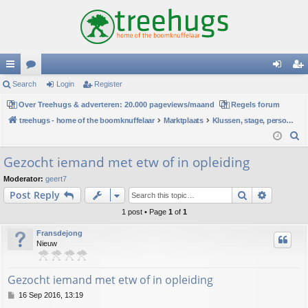
ui
Search
or
Login
Register
og
eg
ck
Over Treehugs & adverteren: 20.000 pageviews/maand
u
Regels forum
in
ist
treehugs - home of the boomknuffelaar
Marktplaats
Klussen, stage, personeel of hulp
lin
m
er
S
ks
s
e
Gezocht iemand met etw of in opleiding
a
Moderator:
geert7
r
Search
Advance
Post Reply
c
h
1 post • Page
1
of
1
Fransdejong
Nieuw
Gezocht iemand met etw of in opleiding
P
16 Sep 2016, 13:19
o