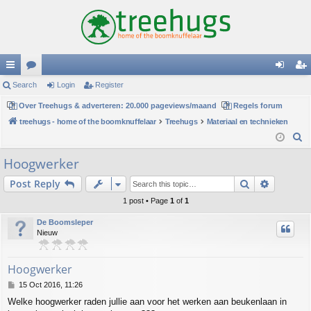
ui
Search
or
Login
Register
og
eg
ck
Over Treehugs & adverteren: 20.000 pageviews/maand
u
Regels forum
in
ist
treehugs - home of the boomknuffelaar
Treehugs
Materiaal en technieken
lin
m
er
S
ks
s
e
Hoogwerker
a
Search
Advance
Post Reply
r
c
1 post • Page
1
of
1
h
De Boomsleper
Nieuw
Hoogwerker
P
15 Oct 2016, 11:26
o
Welke hoogwerker raden jullie aan voor het werken aan beukenlaan in
s