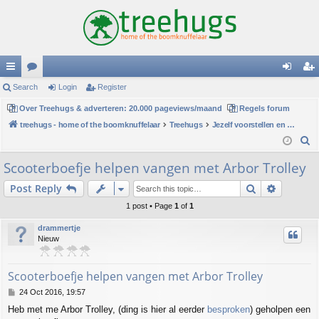
ui
Search
or
Login
Register
og
eg
ck
Over Treehugs & adverteren: 20.000 pageviews/maand
u
Regels forum
in
ist
treehugs - home of the boomknuffelaar
Treehugs
Jezelf voorstellen en persoonlijke mededelingen
lin
m
er
S
ks
s
e
Scooterboefje helpen vangen met Arbor Trolley
a
Search
Advance
Post Reply
r
c
1 post • Page
1
of
1
h
drammertje
Nieuw
Scooterboefje helpen vangen met Arbor Trolley
P
24 Oct 2016, 19:57
o
Heb met me Arbor Trolley, (ding is hier al eerder
besproken
) geholpen een
s