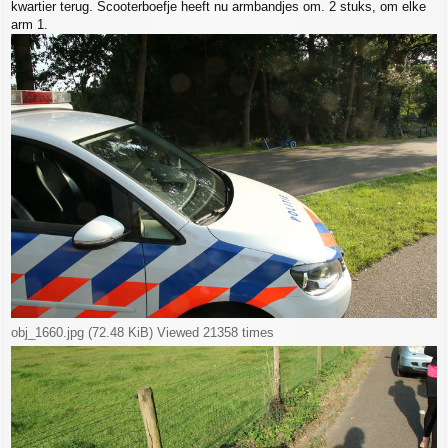
kwartier terug. Scooterboefje heeft nu armbandjes om. 2 stuks, om elke
arm 1.
obj_1660.jpg (72.48 KiB) Viewed 21358 times