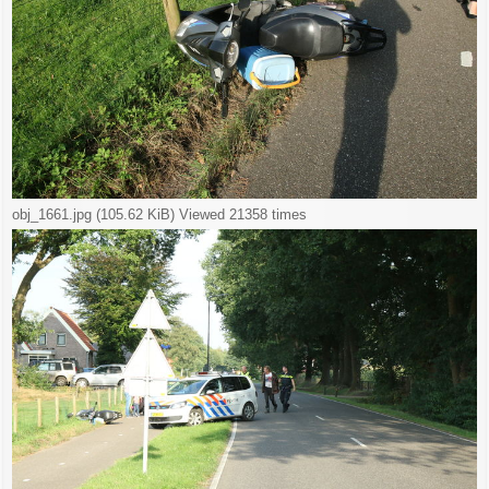
obj_1661.jpg (105.62 KiB) Viewed 21358 times