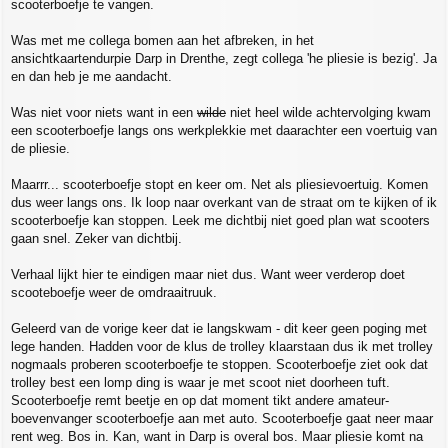
scooterboefje te vangen.
t
Was met me collega bomen aan het afbreken, in het
ansichtkaartendurpie Darp in Drenthe, zegt collega 'he pliesie is bezig'. Ja
en dan heb je me aandacht.
Was niet voor niets want in een
wilde
niet heel wilde achtervolging kwam
een scooterboefje langs ons werkplekkie met daarachter een voertuig van
de pliesie.
Maarrr... scooterboefje stopt en keer om. Net als pliesievoertuig. Komen
dus weer langs ons. Ik loop naar overkant van de straat om te kijken of ik
scooterboefje kan stoppen. Leek me dichtbij niet goed plan wat scooters
gaan snel. Zeker van dichtbij.
Verhaal lijkt hier te eindigen maar niet dus. Want weer verderop doet
scooteboefje weer de omdraaitruuk.
Geleerd van de vorige keer dat ie langskwam - dit keer geen poging met
lege handen. Hadden voor de klus de trolley klaarstaan dus ik met trolley
nogmaals proberen scooterboefje te stoppen. Scooterboefje ziet ook dat
trolley best een lomp ding is waar je met scoot niet doorheen tuft.
Scooterboefje remt beetje en op dat moment tikt andere amateur-
boevenvanger scooterboefje aan met auto. Scooterboefje gaat neer maar
rent weg. Bos in. Kan, want in Darp is overal bos. Maar pliesie komt na