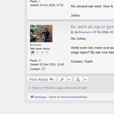
Posts:
1
Joined:
24 Oct 2016, 17:52
Als iemand wat weet, hoor ik
Johan
Re: werk als zzp-er ge
P
by
Bouman
»
27 Oct 2016, 22
o
Hoi Johan,
s
t
Bouman
Vertel even iets meer over je
Niet meer nieuw
stage lopen? Bij wat voor bed
Posts:
57
Groeten, Garth
Joined:
02 Nov 2015, 13:40
C
Contact:
o
n
Post Reply
t
a
c
Return to “Klussen, stage, personeel of hulp”
t
B
treehugs - home of the boomknuffelaar
o
u
m
a
n