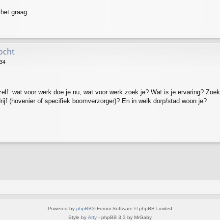
 het graag.
zocht
:34
zelf: wat voor werk doe je nu, wat voor werk zoek je? Wat is je ervaring? Zoek 
rijf (hovenier of specifiek boomverzorger)? En in welk dorp/stad woon je?
Powered by
phpBB
® Forum Software © phpBB Limited
Style by
Arty
- phpBB 3.3 by MrGaby