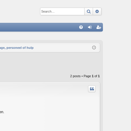
Search
Advanced sear
Q
FA
og
eg
Q
in
ist
age, personeel of hulp
er
2 posts • Page
1
of
1
en.