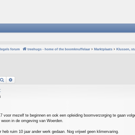
Regels forum
treehugs - home of the boomknuffelaar
Marktplaats
Klussen, st
Search
Advanced search
t
8
7 voor mezelf te beginnen en ook een opleiding boomverzorging te gaan volg
k woon in de omgeving van Woerden.
r heb ruim 10 jaar ander werk gedaan. Nog vrijwel geen klimervaring.