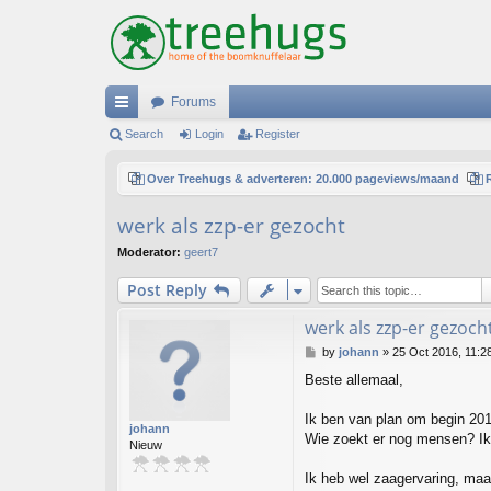
Forums
ui
Search
Login
Register
ck
Over Treehugs & adverteren: 20.000 pageviews/maand
lin
werk als zzp-er gezocht
ks
Moderator:
geert7
Post Reply
werk als zzp-er gezoch
P
by
johann
»
25 Oct 2016, 11:2
o
Beste allemaal,
s
t
Ik ben van plan om begin 201
johann
Wie zoekt er nog mensen? I
Nieuw
Ik heb wel zaagervaring, maa