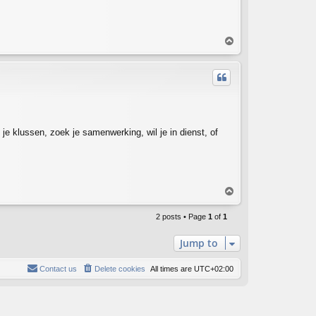
T
o
p
je klussen, zoek je samenwerking, wil je in dienst, of
T
o
p
2 posts • Page
1
of
1
Jump to
Contact us
Delete cookies
All times are
UTC+02:00