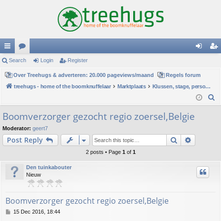
ui
Search
or
Login
Register
og
eg
ck
Over Treehugs & adverteren: 20.000 pageviews/maand
u
Regels forum
in
ist
treehugs - home of the boomknuffelaar
Marktplaats
Klussen, stage, personeel of hulp
lin
m
er
S
ks
s
e
Boomverzorger gezocht regio zoersel,Belgie
a
Moderator:
geert7
r
Search
Advance
Post Reply
c
h
2 posts • Page
1
of
1
Den tuinkabouter
Nieuw
Boomverzorger gezocht regio zoersel,Belgie
P
15 Dec 2016, 18:44
o