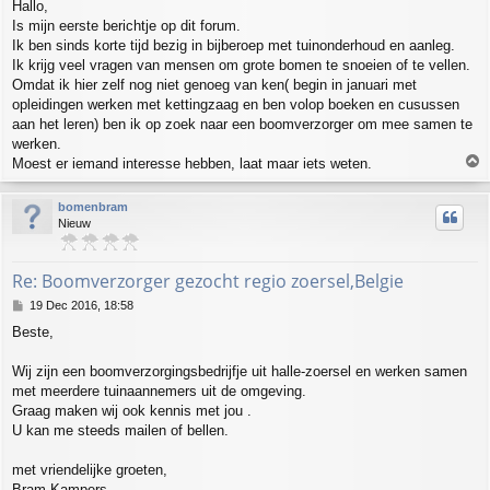
Hallo,
s
Is mijn eerste berichtje op dit forum.
t
Ik ben sinds korte tijd bezig in bijberoep met tuinonderhoud en aanleg.
Ik krijg veel vragen van mensen om grote bomen te snoeien of te vellen.
Omdat ik hier zelf nog niet genoeg van ken( begin in januari met
opleidingen werken met kettingzaag en ben volop boeken en cusussen
aan het leren) ben ik op zoek naar een boomverzorger om mee samen te
werken.
T
Moest er iemand interesse hebben, laat maar iets weten.
o
p
bomenbram
Nieuw
Re: Boomverzorger gezocht regio zoersel,Belgie
P
19 Dec 2016, 18:58
o
Beste,
s
t
Wij zijn een boomverzorgingsbedrijfje uit halle-zoersel en werken samen
met meerdere tuinaannemers uit de omgeving.
Graag maken wij ook kennis met jou .
U kan me steeds mailen of bellen.
met vriendelijke groeten,
Bram Kampers