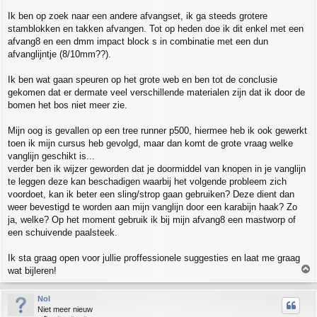
t
Ik ben op zoek naar een andere afvangset, ik ga steeds grotere
stamblokken en takken afvangen. Tot op heden doe ik dit enkel met een
afvang8 en een dmm impact block s in combinatie met een dun
afvanglijntje (8/10mm??).
Ik ben wat gaan speuren op het grote web en ben tot de conclusie
gekomen dat er dermate veel verschillende materialen zijn dat ik door de
bomen het bos niet meer zie.
Mijn oog is gevallen op een tree runner p500, hiermee heb ik ook gewerkt
toen ik mijn cursus heb gevolgd, maar dan komt de grote vraag welke
vanglijn geschikt is...
verder ben ik wijzer geworden dat je doormiddel van knopen in je vanglijn
te leggen deze kan beschadigen waarbij het volgende probleem zich
voordoet, kan ik beter een sling/strop gaan gebruiken? Deze dient dan
weer bevestigd te worden aan mijn vanglijn door een karabijn haak? Zo
ja, welke? Op het moment gebruik ik bij mijn afvang8 een mastworp of
een schuivende paalsteek.
Ik sta graag open voor jullie proffessionele suggesties en laat me graag
T
wat bijleren!
o
p
Nol
Niet meer nieuw