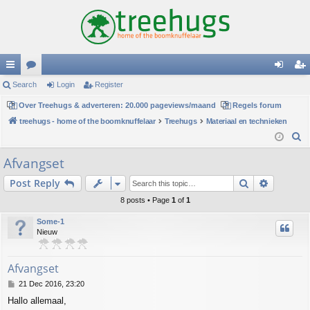
ui
Search
or
Login
Register
og
eg
ck
Over Treehugs & adverteren: 20.000 pageviews/maand
u
Regels forum
in
ist
treehugs - home of the boomknuffelaar
Treehugs
Materiaal en technieken
lin
m
er
S
ks
s
e
Afvangset
a
Search
Advance
Post Reply
r
c
8 posts • Page
1
of
1
h
Some-1
Nieuw
Afvangset
P
21 Dec 2016, 23:20
o
Hallo allemaal,
s