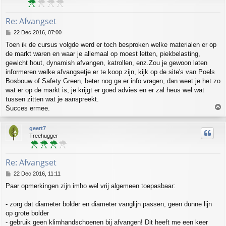
Re: Afvangset
P
22 Dec 2016, 07:00
o
Toen ik de cursus volgde werd er toch besproken welke materialen er op
s
de markt waren en waar je allemaal op moest letten, piekbelasting,
t
gewicht hout, dynamish afvangen, katrollen, enz.Zou je gewoon laten
informeren welke afvangsetje er te koop zijn, kijk op de site's van Poels
Bosbouw of Safety Green, beter nog ga er info vragen, dan weet je het zo
wat er op de markt is, je krijgt er goed advies en er zal heus wel wat
tussen zitten wat je aanspreekt.
T
Succes ermee.
o
p
geert7
Treehugger
Re: Afvangset
P
22 Dec 2016, 11:11
o
Paar opmerkingen zijn imho wel vrij algemeen toepasbaar:
s
t
- zorg dat diameter bolder en diameter vanglijn passen, geen dunne lijn
op grote bolder
- gebruik geen klimhandschoenen bij afvangen! Dit heeft me een keer