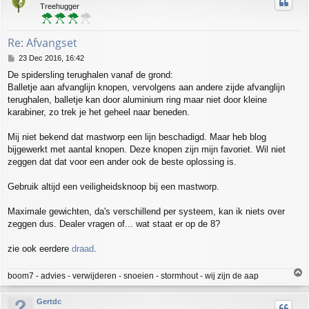
Treehugger
Re: Afvangset
P
23 Dec 2016, 16:42
o
De spidersling terughalen vanaf de grond:
s
Balletje aan afvanglijn knopen, vervolgens aan andere zijde afvanglijn
t
terughalen, balletje kan door aluminium ring maar niet door kleine
karabiner, zo trek je het geheel naar beneden.
Mij niet bekend dat mastworp een lijn beschadigd. Maar heb blog
bijgewerkt met aantal knopen. Deze knopen zijn mijn favoriet. Wil niet
zeggen dat dat voor een ander ook de beste oplossing is.
Gebruik altijd een veiligheidsknoop bij een mastworp.
Maximale gewichten, da's verschillend per systeem, kan ik niets over
zeggen dus. Dealer vragen of... wat staat er op de 8?
zie ook eerdere
draad
.
T
boom7 - advies - verwijderen - snoeien - stormhout - wij zijn de aap
o
p
Gertdc