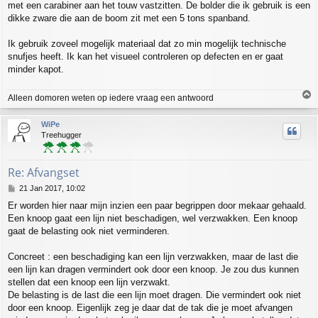
met een carabiner aan het touw vastzitten. De bolder die ik gebruik is een
dikke zware die aan de boom zit met een 5 tons spanband.
Ik gebruik zoveel mogelijk materiaal dat zo min mogelijk technische
snufjes heeft. Ik kan het visueel controleren op defecten en er gaat
minder kapot.
T
Alleen domoren weten op iedere vraag een antwoord
o
p
WiPe
Treehugger
Re: Afvangset
P
21 Jan 2017, 10:02
o
Er worden hier naar mijn inzien een paar begrippen door mekaar gehaald.
s
Een knoop gaat een lijn niet beschadigen, wel verzwakken. Een knoop
t
gaat de belasting ook niet verminderen.
Concreet : een beschadiging kan een lijn verzwakken, maar de last die
een lijn kan dragen vermindert ook door een knoop. Je zou dus kunnen
stellen dat een knoop een lijn verzwakt.
De belasting is de last die een lijn moet dragen. Die vermindert ook niet
door een knoop. Eigenlijk zeg je daar dat de tak die je moet afvangen