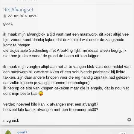
Re: Afvangset
P
22 Dec 2016, 18:24
o
geert,
s
t
ik maak mijn afvangblok altijd vast met een mastworp, dit kost altijd veel
tijd. verder komt daarbij kijken dat deze altijd wat onder de zaagsnede
komt te hangen.
die 'adjustable Spidersling met ArboRing' lijkt me ideaal alleen begrijp ik
niet hoe je deze vanaf de grond de boom uit kan krijgen.
ik maak mijn vanglijn altijd aan het af te vangen blok vast doormiddel van
een mastworp bij zware stukken of een schuivende paalsteek bij lichte
takken. zijn daar andere knopen voor die erg handig zijn? (ik had gelezen
dat zulke knopen je vanglijn kunnen beschadigen)
ik heb op de site van knopen gekeken maar die is engels, dat is nou niet
echt mijn beste taal
verder: hoeveel kilo kan ik afvangen met een afvang8?
hoeveel kilo kan ik afvangen met een treerunner p500?
T
mvg nick
o
p
geert7