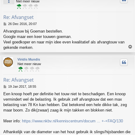
Niet meer nieuw
Re: Afvangset
P
26 Dec 2016, 20:07
o
Afvangtouw bij Goeman bestellen.
s
Google maar een keer touwen goeman.
t
Veel goedkoper en naar mijn idee even kwalitatief als afvangtouw van
T
gekende merken.
o
p
Viridis Mundis
Niet meer nieuw
Re: Afvangset
P
19 Jan 2017, 18:55
o
Een knoop hoeft per definitie het touw niet te beschadigen. Een knoop
s
vermindert wel de belasting. Ik gebruik zelf afvangtouw dat een max
t
belasting van 78 Kn kan hebben. Dat betekend een hele dikke tak, zeg
maar boom. Zo dik(zwaar) zaag ik mijn takken en blokken niet.
Meer info:
https://www.nkbv.nl/kenniscentrum/docum ... +-+FAQ/130
Afhankelijk van de diameter van het hout gebruik ik slings/hijsbanden die