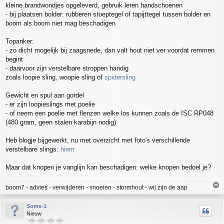
kleine brandwondjes opgeleverd, gebruik leren handschoenen
- bij plaatsen bolder: rubberen stoeptegel of tapijttegel tussen bolder en
boom als boom niet mag beschadigen
Topanker:
- zo dicht mogelijk bij zaagsnede, dan valt hout niet ver voordat remmen
begint
- daarvoor zijn verstelbare stroppen handig
zoals loopie sling, woopie sling of
spidersling
Gewicht en spul aan gordel
- er zijn loopieslings met poelie
- of neem een poelie met flenzen welke los kunnen zoals de ISC RP048
(480 gram, geen stalen karabijn nodig)
Heb blogje bijgewerkt, nu met overzicht met foto's verschillende
verstelbare slings:
hierrr
Maar dat knopen je vanglijn kan beschadigen: welke knopen bedoel je?
T
boom7 - advies - verwijderen - snoeien - stormhout - wij zijn de aap
o
p
Some-1
Nieuw