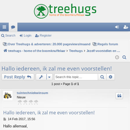
ui
Search
or
Login
Register
og
eg
ck
Over Treehugs & adverteren: 20.000 pageviews/maand
u
Regels forum
in
ist
treehugs - home of the boomknuffelaar
Treehugs
Jezelf voorstellen en persoonlijke mededelingen
lin
m
er
S
ks
s
e
Hallo iedereen, ik zal me even voorstellen!
a
Search
Advance
Post Reply
r
c
1 post • Page
1
of
1
h
tuintechniekwinsum
Nieuw
Hallo iedereen, ik zal me even voorstellen!
P
14 Feb 2017, 15:56
o
Hallo allemaal,
s