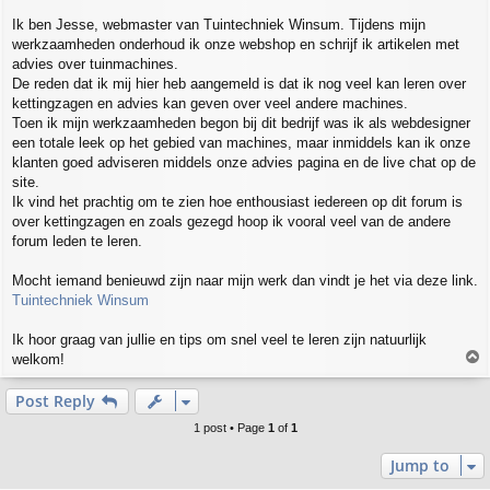
t
Ik ben Jesse, webmaster van Tuintechniek Winsum. Tijdens mijn
werkzaamheden onderhoud ik onze webshop en schrijf ik artikelen met
advies over tuinmachines.
De reden dat ik mij hier heb aangemeld is dat ik nog veel kan leren over
kettingzagen en advies kan geven over veel andere machines.
Toen ik mijn werkzaamheden begon bij dit bedrijf was ik als webdesigner
een totale leek op het gebied van machines, maar inmiddels kan ik onze
klanten goed adviseren middels onze advies pagina en de live chat op de
site.
Ik vind het prachtig om te zien hoe enthousiast iedereen op dit forum is
over kettingzagen en zoals gezegd hoop ik vooral veel van de andere
forum leden te leren.
Mocht iemand benieuwd zijn naar mijn werk dan vindt je het via deze link.
Tuintechniek Winsum
Ik hoor graag van jullie en tips om snel veel te leren zijn natuurlijk
T
welkom!
o
p
Post Reply
1 post • Page
1
of
1
Jump to