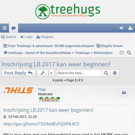
ui
Search
or
Login
Register
og
eg
ck
Over Treehugs & adverteren: 20.000 pageviews/maand
u
Regels forum
in
ist
S
treehugs - home of the boomknuffelaar
Treehugs
Wedstrijden
lin
m
er
e
Inschrijving LB 2017 kan weer beginnen!
ks
s
a
Search
Advance
Post Reply
r
c
4 posts • Page
1
of
1
h
Thijs
Moderator
Inschrijving LB 2017 kan weer beginnen!
P
13 Feb 2017, 21:19
o
https://goo.gl/forms/7SS9oidEsFQWNL8C3
s
t
Wil je mee doen met een klimwedstrijd maar vind je het NK/BK nog een