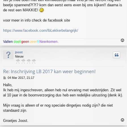
beetje spannend?!?!? kom dan eerst eens even bij ons kijken!! daarna is
de rest een MAKKIE!
voor meer in info check de facebook site
https://www.facebook.com/lbLekkerbelangrijk/
T
Vallen
doet
geen
zeer
!!
Neerkomen.
o
p
joost
Nieuw
Re: Inschrijving LB 2017 kan weer beginnen!
P
04 Mar 2017, 21:17
o
Hallo,
s
Ik heb mij ingeschreven, alleen heb nul ervaring met wedstrijden. Zit wel
t
al 10 jaar in de boomverzorging dus heb een redelijke uitrusting (denk ik).
Mijn vraag is alleen of er nog speciale dingetjes nodig zijn? die niet
standaard zijn.
T
Groetjes Joost.
o