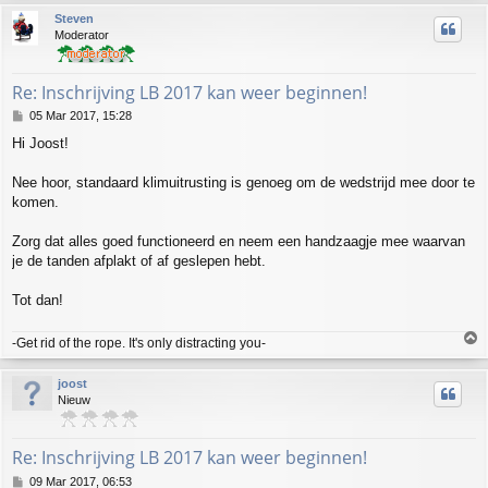
p
Steven
Moderator
Re: Inschrijving LB 2017 kan weer beginnen!
P
05 Mar 2017, 15:28
o
Hi Joost!
s
t
Nee hoor, standaard klimuitrusting is genoeg om de wedstrijd mee door te
komen.
Zorg dat alles goed functioneerd en neem een handzaagje mee waarvan
je de tanden afplakt of af geslepen hebt.
Tot dan!
T
-Get rid of the rope. It's only distracting you-
o
p
joost
Nieuw
Re: Inschrijving LB 2017 kan weer beginnen!
P
09 Mar 2017, 06:53