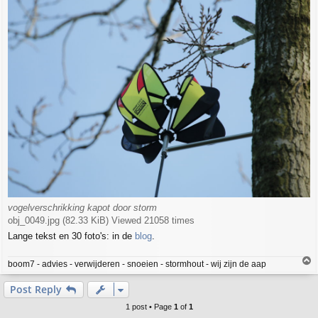
vogelverschrikking kapot door storm
obj_0049.jpg (82.33 KiB) Viewed 21058 times
Lange tekst en 30 foto's: in de
blog
.
T
boom7 - advies - verwijderen - snoeien - stormhout - wij zijn de aap
o
p
Post Reply
1 post • Page
1
of
1