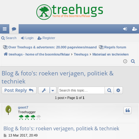
ui
Search
or
Login
Register
og
eg
ck
Over Treehugs & adverteren: 20.000 pageviews/maand
u
Regels forum
in
ist
treehugs - home of the boomknuffelaar
Treehugs
Materiaal en technieken
lin
m
er
S
ks
s
e
Blog & foto's: roeken verjagen, politiek &
a
techniek
r
c
Search
Advance
Post Reply
h
1 post • Page
1
of
1
geert7
Treehugger
Blog & foto's: roeken verjagen, politiek & techniek
P
13 Mar 2017, 20:49