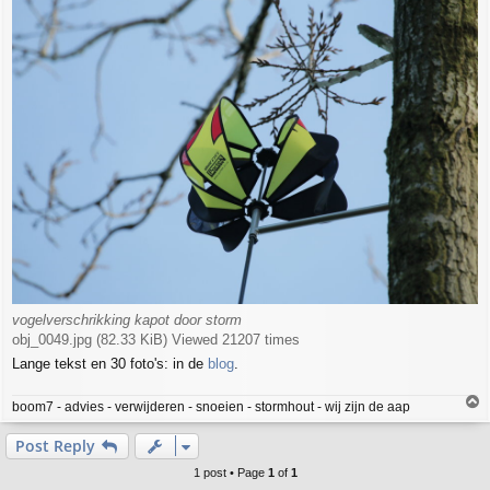
vogelverschrikking kapot door storm
obj_0049.jpg (82.33 KiB) Viewed 21207 times
Lange tekst en 30 foto's: in de
blog
.
T
boom7 - advies - verwijderen - snoeien - stormhout - wij zijn de aap
o
p
Post Reply
1 post • Page
1
of
1