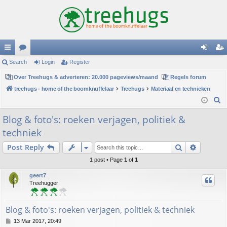
ui
Search
or
Login
Register
og
eg
ck
Over Treehugs & adverteren: 20.000 pageviews/maand
u
Regels forum
in
ist
treehugs - home of the boomknuffelaar
Treehugs
Materiaal en technieken
lin
m
er
S
ks
s
e
Blog & foto's: roeken verjagen, politiek &
a
techniek
r
c
Search
Advance
Post Reply
h
1 post • Page
1
of
1
geert7
Treehugger
Blog & foto's: roeken verjagen, politiek & techniek
P
13 Mar 2017, 20:49