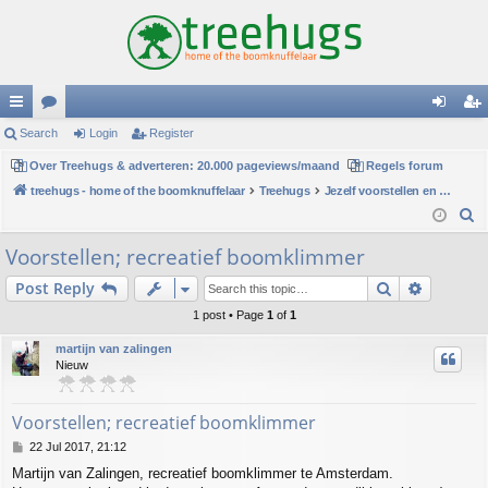
ui
Search
or
Login
Register
og
eg
ck
Over Treehugs & adverteren: 20.000 pageviews/maand
u
Regels forum
in
ist
treehugs - home of the boomknuffelaar
Treehugs
Jezelf voorstellen en persoonlijke mededelingen
lin
m
er
S
ks
s
e
Voorstellen; recreatief boomklimmer
a
Search
Advance
Post Reply
r
c
1 post • Page
1
of
1
h
martijn van zalingen
Nieuw
Voorstellen; recreatief boomklimmer
P
22 Jul 2017, 21:12
o
Martijn van Zalingen, recreatief boomklimmer te Amsterdam.
s