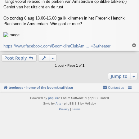
Hangt vooral relaxed in de parken van Amsterdam op dikke takken;-)
t
Geniet van het uitzicht en de rust.
Op zondag 6 aug 13.00-16.00 ga ik klimmen in het Frederik Hendrik
Plantsoen te Amsterdam. Wie gaat er mee?
T
https://www.facebook.com/BoomklimClubAm ... =3&theater
o
p
Post Reply
1 post • Page
1
of
1
Jump to
treehugs - home of the boomknuffelaar
Contact us
Powered by
phpBB
® Forum Software © phpBB Limited
Style by
Arty
- phpBB 3.3 by MrGaby
Privacy
|
Terms