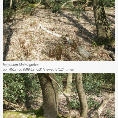
harpboom Matningerbos
obj_4517.jpg (599.17 KiB) Viewed 57124 times