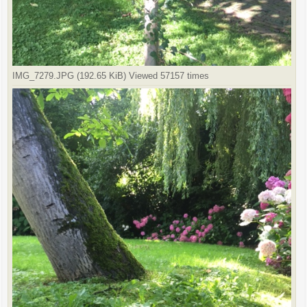
IMG_7279.JPG (192.65 KiB) Viewed 57157 times