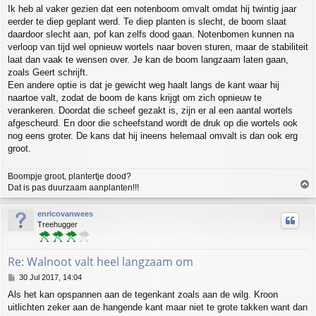
o
Ik heb al vaker gezien dat een notenboom omvalt omdat hij twintig jaar
s
eerder te diep geplant werd. Te diep planten is slecht, de boom slaat
t
daardoor slecht aan, pof kan zelfs dood gaan. Notenbomen kunnen na
verloop van tijd wel opnieuw wortels naar boven sturen, maar de stabiliteit
laat dan vaak te wensen over. Je kan de boom langzaam laten gaan,
zoals Geert schrijft.
Een andere optie is dat je gewicht weg haalt langs de kant waar hij
naartoe valt, zodat de boom de kans krijgt om zich opnieuw te
verankeren. Doordat die scheef gezakt is, zijn er al een aantal wortels
afgescheurd. En door die scheefstand wordt de druk op die wortels ook
nog eens groter. De kans dat hij ineens helemaal omvalt is dan ook erg
groot.
Boompje groot, plantertje dood?
T
Dat is pas duurzaam aanplanten!!!
o
p
enricovanwees
Treehugger
Re: Walnoot valt heel langzaam om
P
30 Jul 2017, 14:04
o
Als het kan opspannen aan de tegenkant zoals aan de wilg. Kroon
s
uitlichten zeker aan de hangende kant maar niet te grote takken want dan
t