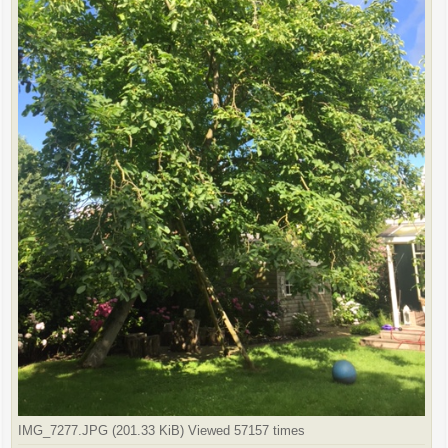
IMG_7277.JPG (201.33 KiB) Viewed 57157 times