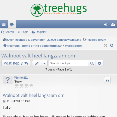
ui
Search
or
Login
Register
og
eg
ck
Over Treehugs & adverteren: 20.000 pageviews/maand
u
Regels forum
in
ist
S
treehugs - home of the boomknuffelaar
Wereldboom
lin
m
er
e
Walnoot valt heel langzaam om
ks
s
a
Search
Advance
Post Reply
r
c
7 posts • Page
1
of
1
h
Michiel111
Nieuw
Walnoot valt heel langzaam om
P
25 Jul 2017, 11:43
o
Hallo,
s
t
Ik ben nieuw hier op het forum. Wij wonen in Loenen en hebben een