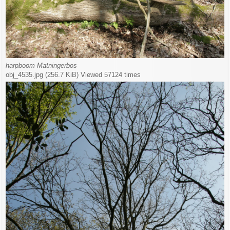
harpboom Matningerbos
obj_4535.jpg (256.7 KiB) Viewed 57124 times