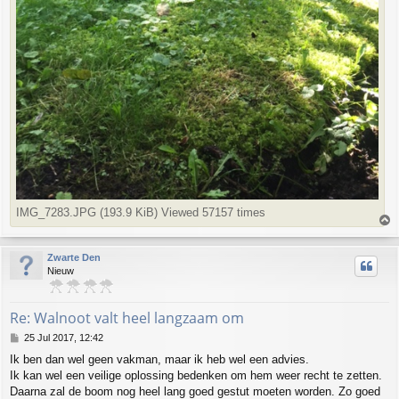
IMG_7283.JPG (193.9 KiB) Viewed 57157 times
T
o
p
Zwarte Den
Nieuw
Re: Walnoot valt heel langzaam om
P
25 Jul 2017, 12:42
o
Ik ben dan wel geen vakman, maar ik heb wel een advies.
s
Ik kan wel een veilige oplossing bedenken om hem weer recht te zetten.
t
Daarna zal de boom nog heel lang goed gestut moeten worden. Zo goed