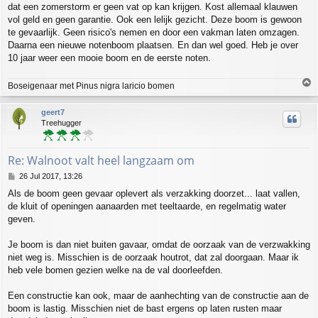
dat een zomerstorm er geen vat op kan krijgen. Kost allemaal klauwen
vol geld en geen garantie. Ook een lelijk gezicht. Deze boom is gewoon
te gevaarlijk. Geen risico's nemen en door een vakman laten omzagen.
Daarna een nieuwe notenboom plaatsen. En dan wel goed. Heb je over
10 jaar weer een mooie boom en de eerste noten.
T
Boseigenaar met Pinus nigra laricio bomen
o
p
geert7
Treehugger
Re: Walnoot valt heel langzaam om
P
26 Jul 2017, 13:26
o
Als de boom geen gevaar oplevert als verzakking doorzet... laat vallen,
s
de kluit of openingen aanaarden met teeltaarde, en regelmatig water
t
geven.
Je boom is dan niet buiten gavaar, omdat de oorzaak van de verzwakking
niet weg is. Misschien is de oorzaak houtrot, dat zal doorgaan. Maar ik
heb vele bomen gezien welke na de val doorleefden.
Een constructie kan ook, maar de aanhechting van de constructie aan de
boom is lastig. Misschien niet de bast ergens op laten rusten maar