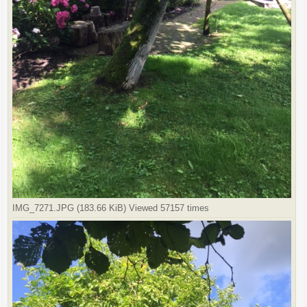
IMG_7271.JPG (183.66 KiB) Viewed 57157 times