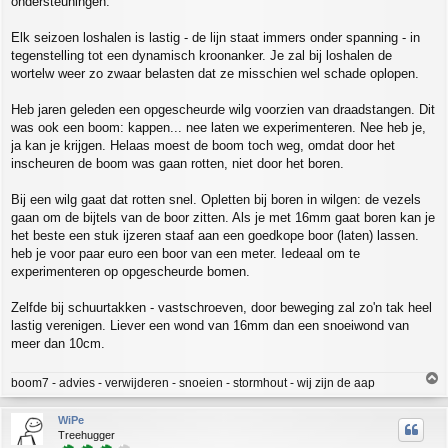
ondersteuningen.
Elk seizoen loshalen is lastig - de lijn staat immers onder spanning - in
tegenstelling tot een dynamisch kroonanker. Je zal bij loshalen de
wortelw weer zo zwaar belasten dat ze misschien wel schade oplopen.
Heb jaren geleden een opgescheurde wilg voorzien van draadstangen. Dit
was ook een boom: kappen... nee laten we experimenteren. Nee heb je,
ja kan je krijgen. Helaas moest de boom toch weg, omdat door het
inscheuren de boom was gaan rotten, niet door het boren.
Bij een wilg gaat dat rotten snel. Opletten bij boren in wilgen: de vezels
gaan om de bijtels van de boor zitten. Als je met 16mm gaat boren kan je
het beste een stuk ijzeren staaf aan een goedkope boor (laten) lassen.
heb je voor paar euro een boor van een meter. Iedeaal om te
experimenteren op opgescheurde bomen.
Zelfde bij schuurtakken - vastschroeven, door beweging zal zo'n tak heel
lastig verenigen. Liever een wond van 16mm dan een snoeiwond van
meer dan 10cm.
T
boom7 - advies - verwijderen - snoeien - stormhout - wij zijn de aap
o
p
WiPe
Treehugger