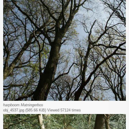
harpboom Matningerbos
obj_4537.jpg (585.66 KiB) Viewed 57124 times