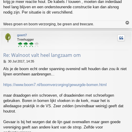
krijg je meer reactie hout. De kabels / touwen , moeten dan inderdaad
heel lang blijven en een ondersteunende constructie kan dan alsnog
nodig zijn. Per situatie is dit verschillend.
T
Wees groen en boom verzorging, be green and treecare.
o
p
geert7
Treehugger
Re: Walnoot valt heel langzaam om
P
30 Jul 2017, 14:35
o
Als je de boom echt onder spanning overeind wilt houden dan zou ik niet
s
lijnen eromheen aanbrengen...
t
https://www.boom7.nl/boomverzorging/gewurgde-bomen.html
maar draadogen erin schroeven, of draadeinden met schroefogen
gebruiken. Boren in bomen lijkt vloeken in de kerk, maar het is
alledaagse praktijk in de VS. Zeer zelden (onvindbaar weinig) geeft dat
houtrot.
Gevaar is bij het wurgen dat de lijn gaat overwallen maar geen goede
vereniging geeft aan andere kant van de strop. Zelfde voor