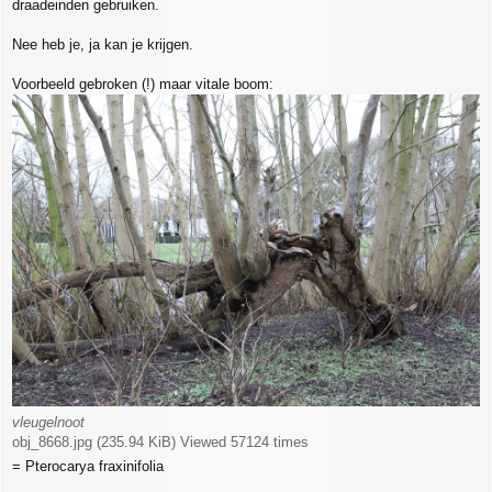
draadeinden gebruiken.
Nee heb je, ja kan je krijgen.
Voorbeeld gebroken (!) maar vitale boom:
vleugelnoot
obj_8668.jpg (235.94 KiB) Viewed 57124 times
= Pterocarya fraxinifolia