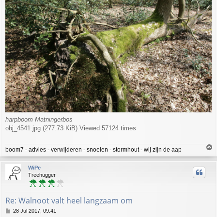
harpboom Matningerbos
obj_4541.jpg (277.73 KiB) Viewed 57124 times
T
boom7 - advies - verwijderen - snoeien - stormhout - wij zijn de aap
o
p
WiPe
Treehugger
Re: Walnoot valt heel langzaam om
P
28 Jul 2017, 09:41