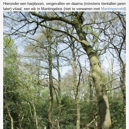
Hieronder een harpboom, omgevallen en daarna (minstens tientallen jaren
later) vitaal, een eik in Mantingebos (niet te verwarren met
Mantingerveld
)