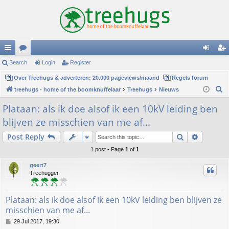
ui
Search
or
Login
Register
og
eg
ck
Over Treehugs & adverteren: 20.000 pageviews/maand
u
Regels forum
in
ist
S
treehugs - home of the boomknuffelaar
Treehugs
Nieuws
lin
m
er
e
Plataan: als ik doe alsof ik een 10kV leiding ben
ks
s
a
blijven ze misschien van me af...
r
c
Search
Advance
Post Reply
h
1 post • Page
1
of
1
geert7
Treehugger
Plataan: als ik doe alsof ik een 10kV leiding ben blijven ze
misschien van me af...
P
29 Jul 2017, 19:30
o