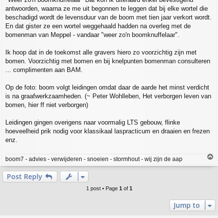
antwoorden, waarna ze me uit begonnen te leggen dat bij elke wortel die
beschadigd wordt de levensduur van de boom met tien jaar verkort wordt.
En dat gister ze een wortel weggehaald hadden na overleg met de
bomenman van Meppel - vandaar "weer zo'n boomknuffelaar".
Ik hoop dat in de toekomst alle gravers hiero zo voorzichtig zijn met
bomen. Voorzichtig met bomen en bij knelpunten bomenman consulteren
... complimenten aan BAM.
Op de foto: boom volgt leidingen omdat daar de aarde het minst verdicht
is na graafwerkzaamheden. (~ Peter Wohlleben, Het verborgen leven van
bomen, hier ff niet verborgen)
Leidingen gingen overigens naar voormalig LTS gebouw, flinke
hoeveelheid prik nodig voor klassikaal laspracticum en draaien en frezen
enz.
T
boom7 - advies - verwijderen - snoeien - stormhout - wij zijn de aap
o
p
Post Reply
1 post • Page
1
of
1
Jump to