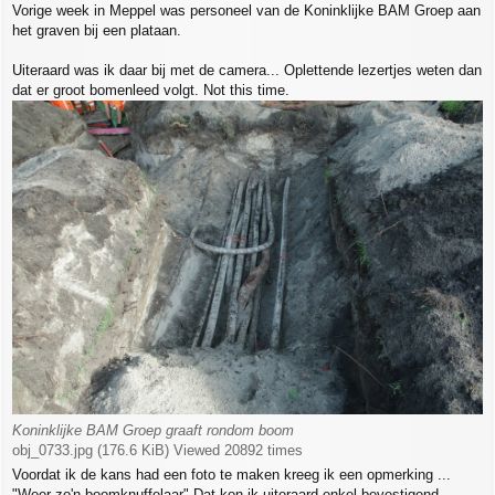
Vorige week in Meppel was personeel van de Koninklijke BAM Groep aan
s
het graven bij een plataan.
t
Uiteraard was ik daar bij met de camera... Oplettende lezertjes weten dan
dat er groot bomenleed volgt. Not this time.
Koninklijke BAM Groep graaft rondom boom
obj_0733.jpg (176.6 KiB) Viewed 20892 times
Voordat ik de kans had een foto te maken kreeg ik een opmerking ...
"Weer zo'n boomknuffelaar" Dat kon ik uiteraard enkel bevestigend