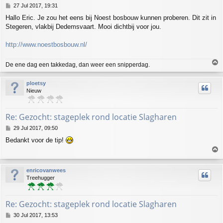
P
27 Jul 2017, 19:31
o
Hallo Eric. Je zou het eens bij Noest bosbouw kunnen proberen. Dit zit in
s
Stegeren, vlakbij Dedemsvaart. Mooi dichtbij voor jou.
t
http://www.noestbosbouw.nl/
T
De ene dag een takkedag, dan weer een snipperdag.
o
p
ploetsy
Nieuw
Re: Gezocht: stageplek rond locatie Slagharen
P
29 Jul 2017, 09:50
o
Bedankt voor de tip!
s
T
t
o
p
enricovanwees
Treehugger
Re: Gezocht: stageplek rond locatie Slagharen
P
30 Jul 2017, 13:53
o