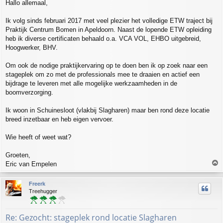
Hallo allemaal,
s
t
Ik volg sinds februari 2017 met veel plezier het volledige ETW traject bij
Praktijk Centrum Bomen in Apeldoorn. Naast de lopende ETW opleiding
heb ik diverse certificaten behaald o.a. VCA VOL, EHBO uitgebreid,
Hoogwerker, BHV.
Om ook de nodige praktijkervaring op te doen ben ik op zoek naar een
stageplek om zo met de professionals mee te draaien en actief een
bijdrage te leveren met alle mogelijke werkzaamheden in de
boomverzorging.
Ik woon in Schuinesloot (vlakbij Slagharen) maar ben rond deze locatie
breed inzetbaar en heb eigen vervoer.
Wie heeft of weet wat?
Groeten,
T
Eric van Empelen
o
p
Freerk
Treehugger
Re: Gezocht: stageplek rond locatie Slagharen