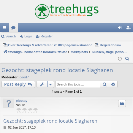
ui
Search
or
Login
Register
og
eg
ck
Over Treehugs & adverteren: 20.000 pageviews/maand
u
Regels forum
in
ist
treehugs - home of the boomknuffelaar
Marktplaats
Klussen, stage, personeel of hulp
lin
m
er
S
ks
s
e
Gezocht: stageplek rond locatie Slagharen
a
Moderator:
geert7
r
Search
Advance
Post Reply
c
h
4 posts • Page
1
of
1
ploetsy
Nieuw
Gezocht: stageplek rond locatie Slagharen
P
02 Jun 2017, 17:13
o