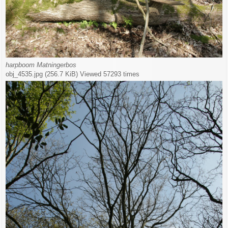
harpboom Matningerbos
obj_4535.jpg (256.7 KiB) Viewed 57293 times