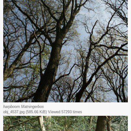
harpboom Matningerbos
obj_4537.jpg (585.66 KiB) Viewed 57293 times