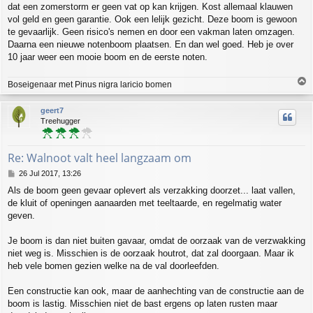
dat een zomerstorm er geen vat op kan krijgen. Kost allemaal klauwen
vol geld en geen garantie. Ook een lelijk gezicht. Deze boom is gewoon
te gevaarlijk. Geen risico's nemen en door een vakman laten omzagen.
Daarna een nieuwe notenboom plaatsen. En dan wel goed. Heb je over
10 jaar weer een mooie boom en de eerste noten.
T
Boseigenaar met Pinus nigra laricio bomen
o
p
geert7
Treehugger
Re: Walnoot valt heel langzaam om
P
26 Jul 2017, 13:26
o
Als de boom geen gevaar oplevert als verzakking doorzet... laat vallen,
s
de kluit of openingen aanaarden met teeltaarde, en regelmatig water
t
geven.
Je boom is dan niet buiten gavaar, omdat de oorzaak van de verzwakking
niet weg is. Misschien is de oorzaak houtrot, dat zal doorgaan. Maar ik
heb vele bomen gezien welke na de val doorleefden.
Een constructie kan ook, maar de aanhechting van de constructie aan de
boom is lastig. Misschien niet de bast ergens op laten rusten maar