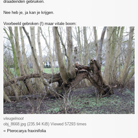
draadeinden gebruiken.
Nee heb je, ja kan je krijgen.
Voorbeeld gebroken (!) maar vitale boom:
vleugelnoot
obj_8668.jpg (235.94 KiB) Viewed 57293 times
= Pterocarya fraxinifolia