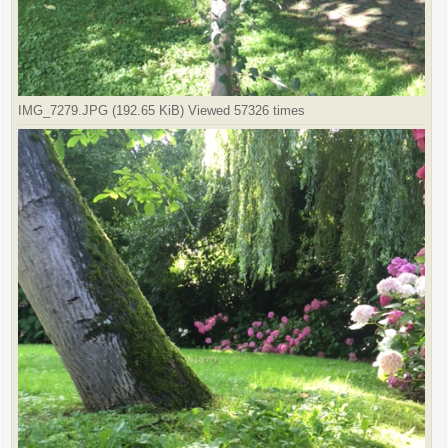
IMG_7279.JPG (192.65 KiB) Viewed 57326 times