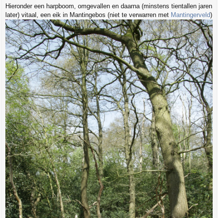
Hieronder een harpboom, omgevallen en daarna (minstens tientallen jaren
later) vitaal, een eik in Mantingebos (niet te verwarren met
Mantingerveld
)