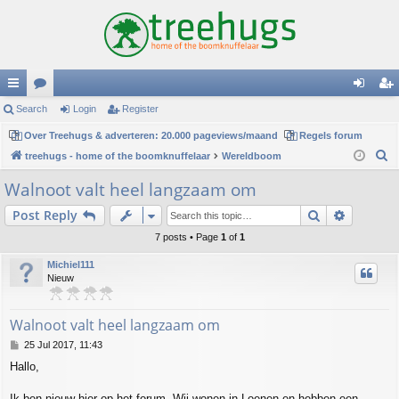
ui
Search
or
Login
Register
og
eg
ck
Over Treehugs & adverteren: 20.000 pageviews/maand
u
Regels forum
in
ist
S
treehugs - home of the boomknuffelaar
Wereldboom
lin
m
er
e
Walnoot valt heel langzaam om
ks
s
a
Search
Advance
Post Reply
r
c
7 posts • Page
1
of
1
h
Michiel111
Nieuw
Walnoot valt heel langzaam om
P
25 Jul 2017, 11:43
o
Hallo,
s
t
Ik ben nieuw hier op het forum. Wij wonen in Loenen en hebben een