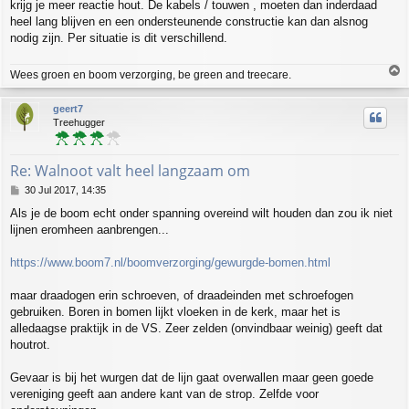
krijg je meer reactie hout. De kabels / touwen , moeten dan inderdaad
heel lang blijven en een ondersteunende constructie kan dan alsnog
nodig zijn. Per situatie is dit verschillend.
T
Wees groen en boom verzorging, be green and treecare.
o
p
geert7
Treehugger
Re: Walnoot valt heel langzaam om
P
30 Jul 2017, 14:35
o
Als je de boom echt onder spanning overeind wilt houden dan zou ik niet
s
lijnen eromheen aanbrengen...
t
https://www.boom7.nl/boomverzorging/gewurgde-bomen.html
maar draadogen erin schroeven, of draadeinden met schroefogen
gebruiken. Boren in bomen lijkt vloeken in de kerk, maar het is
alledaagse praktijk in de VS. Zeer zelden (onvindbaar weinig) geeft dat
houtrot.
Gevaar is bij het wurgen dat de lijn gaat overwallen maar geen goede
vereniging geeft aan andere kant van de strop. Zelfde voor