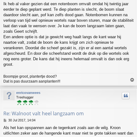
o
Ik heb al vaker gezien dat een notenboom omvalt omdat hij twintig jaar
s
eerder te diep geplant werd. Te diep planten is slecht, de boom slaat
t
daardoor slecht aan, pof kan zelfs dood gaan. Notenbomen kunnen na
verloop van tijd wel opnieuw wortels naar boven sturen, maar de stabiliteit
laat dan vaak te wensen over. Je kan de boom langzaam laten gaan,
zoals Geert schrijft.
Een andere optie is dat je gewicht weg haalt langs de kant waar hij
naartoe valt, zodat de boom de kans krijgt om zich opnieuw te
verankeren. Doordat die scheef gezakt is, zijn er al een aantal wortels
afgescheurd. En door die scheefstand wordt de druk op die wortels ook
nog eens groter. De kans dat hij ineens helemaal omvalt is dan ook erg
groot.
Boompje groot, plantertje dood?
T
Dat is pas duurzaam aanplanten!!!
o
p
enricovanwees
Treehugger
Re: Walnoot valt heel langzaam om
P
30 Jul 2017, 14:04
o
Als het kan opspannen aan de tegenkant zoals aan de wilg. Kroon
s
uitlichten zeker aan de hangende kant maar niet te grote takken want dan
t