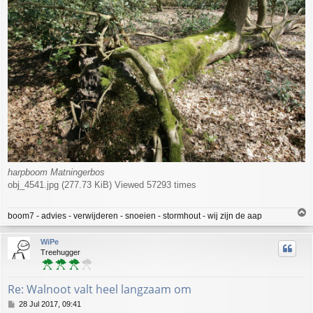
harpboom Matningerbos
obj_4541.jpg (277.73 KiB) Viewed 57293 times
T
boom7 - advies - verwijderen - snoeien - stormhout - wij zijn de aap
o
p
WiPe
Treehugger
Re: Walnoot valt heel langzaam om
P
28 Jul 2017, 09:41