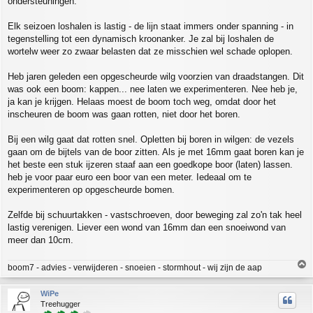
ondersteuningen.
Elk seizoen loshalen is lastig - de lijn staat immers onder spanning - in
tegenstelling tot een dynamisch kroonanker. Je zal bij loshalen de
wortelw weer zo zwaar belasten dat ze misschien wel schade oplopen.
Heb jaren geleden een opgescheurde wilg voorzien van draadstangen. Dit
was ook een boom: kappen... nee laten we experimenteren. Nee heb je,
ja kan je krijgen. Helaas moest de boom toch weg, omdat door het
inscheuren de boom was gaan rotten, niet door het boren.
Bij een wilg gaat dat rotten snel. Opletten bij boren in wilgen: de vezels
gaan om de bijtels van de boor zitten. Als je met 16mm gaat boren kan je
het beste een stuk ijzeren staaf aan een goedkope boor (laten) lassen.
heb je voor paar euro een boor van een meter. Iedeaal om te
experimenteren op opgescheurde bomen.
Zelfde bij schuurtakken - vastschroeven, door beweging zal zo'n tak heel
lastig verenigen. Liever een wond van 16mm dan een snoeiwond van
meer dan 10cm.
T
boom7 - advies - verwijderen - snoeien - stormhout - wij zijn de aap
o
p
WiPe
Treehugger