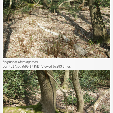
harpboom Matningerbos
obj_4517.jpg (599.17 KiB) Viewed 57293 times