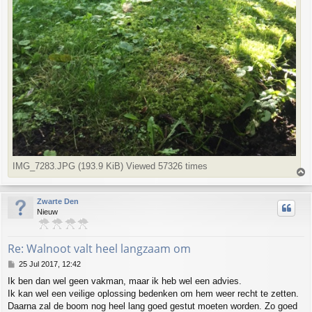
IMG_7283.JPG (193.9 KiB) Viewed 57326 times
T
o
p
Zwarte Den
Nieuw
Re: Walnoot valt heel langzaam om
P
25 Jul 2017, 12:42
o
Ik ben dan wel geen vakman, maar ik heb wel een advies.
s
Ik kan wel een veilige oplossing bedenken om hem weer recht te zetten.
t
Daarna zal de boom nog heel lang goed gestut moeten worden. Zo goed