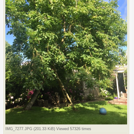
IMG_7277.JPG (201.33 KiB) Viewed 57326 times