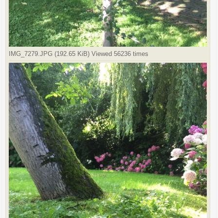
IMG_7279.JPG (192.65 KiB) Viewed 56236 times