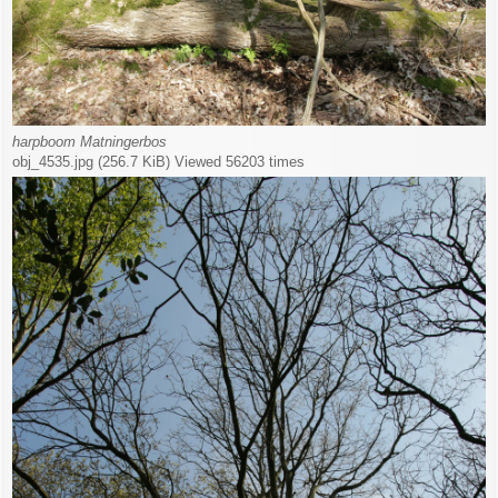
harpboom Matningerbos
obj_4535.jpg (256.7 KiB) Viewed 56203 times