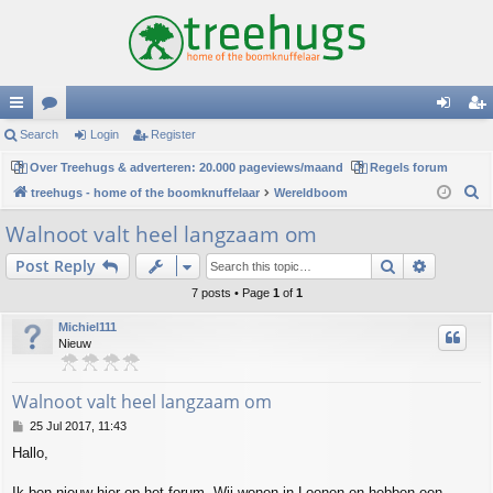
ui
Search
or
Login
Register
og
eg
ck
Over Treehugs & adverteren: 20.000 pageviews/maand
u
Regels forum
in
ist
S
treehugs - home of the boomknuffelaar
Wereldboom
lin
m
er
e
Walnoot valt heel langzaam om
ks
s
a
Search
Advance
Post Reply
r
c
7 posts • Page
1
of
1
h
Michiel111
Nieuw
Walnoot valt heel langzaam om
P
25 Jul 2017, 11:43
o
Hallo,
s
t
Ik ben nieuw hier op het forum. Wij wonen in Loenen en hebben een