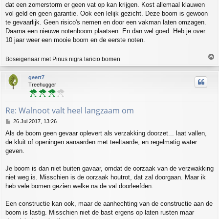
dat een zomerstorm er geen vat op kan krijgen. Kost allemaal klauwen
vol geld en geen garantie. Ook een lelijk gezicht. Deze boom is gewoon
te gevaarlijk. Geen risico's nemen en door een vakman laten omzagen.
Daarna een nieuwe notenboom plaatsen. En dan wel goed. Heb je over
10 jaar weer een mooie boom en de eerste noten.
T
Boseigenaar met Pinus nigra laricio bomen
o
p
geert7
Treehugger
Re: Walnoot valt heel langzaam om
P
26 Jul 2017, 13:26
o
Als de boom geen gevaar oplevert als verzakking doorzet... laat vallen,
s
de kluit of openingen aanaarden met teeltaarde, en regelmatig water
t
geven.
Je boom is dan niet buiten gavaar, omdat de oorzaak van de verzwakking
niet weg is. Misschien is de oorzaak houtrot, dat zal doorgaan. Maar ik
heb vele bomen gezien welke na de val doorleefden.
Een constructie kan ook, maar de aanhechting van de constructie aan de
boom is lastig. Misschien niet de bast ergens op laten rusten maar