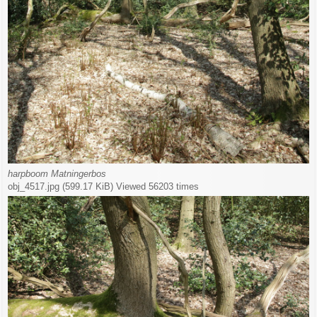
harpboom Matningerbos
obj_4517.jpg (599.17 KiB) Viewed 56203 times