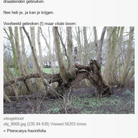
draadeinden gebruiken.
Nee heb je, ja kan je krijgen.
Voorbeeld gebroken (!) maar vitale boom:
vleugelnoot
obj_8668.jpg (235.94 KiB) Viewed 56203 times
= Pterocarya fraxinifolia