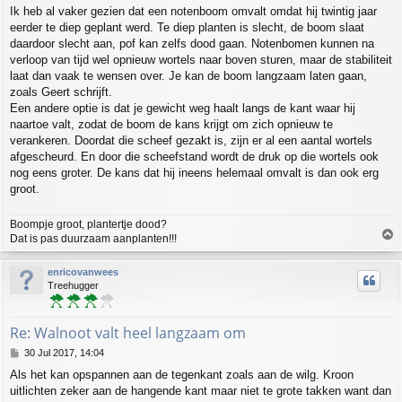
o
Ik heb al vaker gezien dat een notenboom omvalt omdat hij twintig jaar
s
eerder te diep geplant werd. Te diep planten is slecht, de boom slaat
t
daardoor slecht aan, pof kan zelfs dood gaan. Notenbomen kunnen na
verloop van tijd wel opnieuw wortels naar boven sturen, maar de stabiliteit
laat dan vaak te wensen over. Je kan de boom langzaam laten gaan,
zoals Geert schrijft.
Een andere optie is dat je gewicht weg haalt langs de kant waar hij
naartoe valt, zodat de boom de kans krijgt om zich opnieuw te
verankeren. Doordat die scheef gezakt is, zijn er al een aantal wortels
afgescheurd. En door die scheefstand wordt de druk op die wortels ook
nog eens groter. De kans dat hij ineens helemaal omvalt is dan ook erg
groot.
Boompje groot, plantertje dood?
T
Dat is pas duurzaam aanplanten!!!
o
p
enricovanwees
Treehugger
Re: Walnoot valt heel langzaam om
P
30 Jul 2017, 14:04
o
Als het kan opspannen aan de tegenkant zoals aan de wilg. Kroon
s
uitlichten zeker aan de hangende kant maar niet te grote takken want dan
t