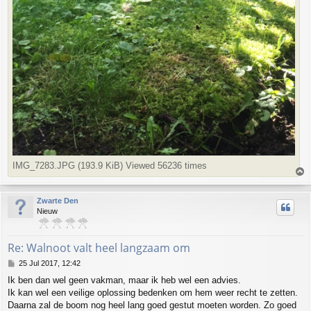
IMG_7283.JPG (193.9 KiB) Viewed 56236 times
T
o
p
Zwarte Den
Nieuw
Re: Walnoot valt heel langzaam om
P
25 Jul 2017, 12:42
o
Ik ben dan wel geen vakman, maar ik heb wel een advies.
s
Ik kan wel een veilige oplossing bedenken om hem weer recht te zetten.
t
Daarna zal de boom nog heel lang goed gestut moeten worden. Zo goed