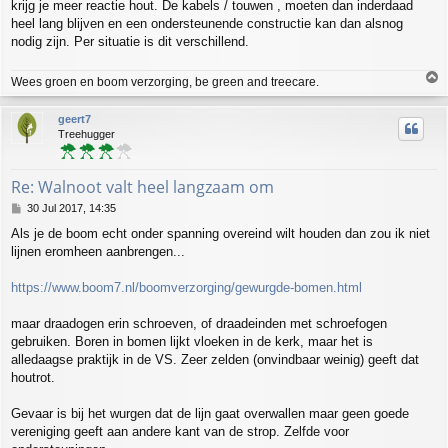
krijg je meer reactie hout. De kabels / touwen , moeten dan inderdaad
heel lang blijven en een ondersteunende constructie kan dan alsnog
nodig zijn. Per situatie is dit verschillend.
T
Wees groen en boom verzorging, be green and treecare.
o
p
geert7
Treehugger
Re: Walnoot valt heel langzaam om
P
30 Jul 2017, 14:35
o
Als je de boom echt onder spanning overeind wilt houden dan zou ik niet
s
lijnen eromheen aanbrengen...
t
https://www.boom7.nl/boomverzorging/gewurgde-bomen.html
maar draadogen erin schroeven, of draadeinden met schroefogen
gebruiken. Boren in bomen lijkt vloeken in de kerk, maar het is
alledaagse praktijk in de VS. Zeer zelden (onvindbaar weinig) geeft dat
houtrot.
Gevaar is bij het wurgen dat de lijn gaat overwallen maar geen goede
vereniging geeft aan andere kant van de strop. Zelfde voor