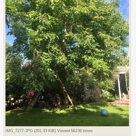
IMG_7277.JPG (201.33 KiB) Viewed 56236 times