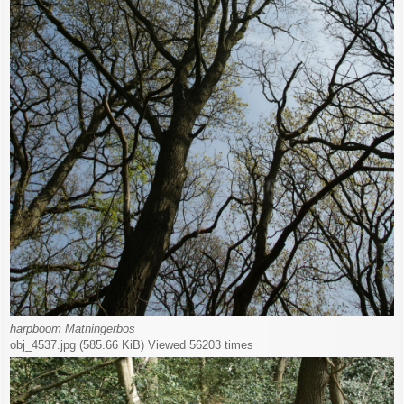
harpboom Matningerbos
obj_4537.jpg (585.66 KiB) Viewed 56203 times