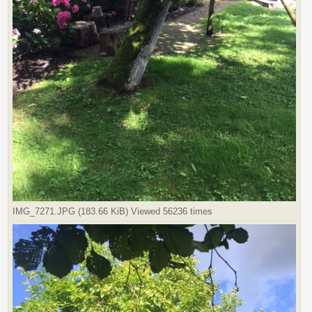
IMG_7271.JPG (183.66 KiB) Viewed 56236 times