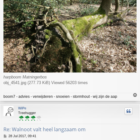
harpboom Matningerbos
obj_4541.jpg (277.73 KiB) Viewed 56203 times
T
boom7 - advies - verwijderen - snoeien - stormhout - wij zijn de aap
o
p
WiPe
Treehugger
Re: Walnoot valt heel langzaam om
P
28 Jul 2017, 09:41