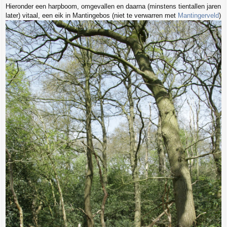
Hieronder een harpboom, omgevallen en daarna (minstens tientallen jaren
later) vitaal, een eik in Mantingebos (niet te verwarren met
Mantingerveld
)