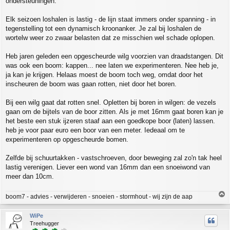
ondersteuningen.
Elk seizoen loshalen is lastig - de lijn staat immers onder spanning - in
tegenstelling tot een dynamisch kroonanker. Je zal bij loshalen de
wortelw weer zo zwaar belasten dat ze misschien wel schade oplopen.
Heb jaren geleden een opgescheurde wilg voorzien van draadstangen. Dit
was ook een boom: kappen... nee laten we experimenteren. Nee heb je,
ja kan je krijgen. Helaas moest de boom toch weg, omdat door het
inscheuren de boom was gaan rotten, niet door het boren.
Bij een wilg gaat dat rotten snel. Opletten bij boren in wilgen: de vezels
gaan om de bijtels van de boor zitten. Als je met 16mm gaat boren kan je
het beste een stuk ijzeren staaf aan een goedkope boor (laten) lassen.
heb je voor paar euro een boor van een meter. Iedeaal om te
experimenteren op opgescheurde bomen.
Zelfde bij schuurtakken - vastschroeven, door beweging zal zo'n tak heel
lastig verenigen. Liever een wond van 16mm dan een snoeiwond van
meer dan 10cm.
T
boom7 - advies - verwijderen - snoeien - stormhout - wij zijn de aap
o
p
WiPe
Treehugger